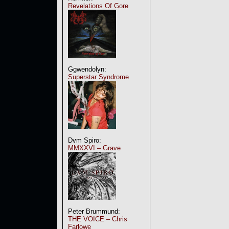
Revelations Of Gore
Ggwendolyn:
Superstar Syndrome
Dvm Spiro:
MMXXVI – Grave
Peter Brummund:
THE VOICE – Chris
Farlowe