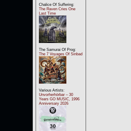
Chalice Of Suffering:
The Raven Cries One
Last Time
The Samurai Of Prog:
The 7 Voyages Of Sinbad
Various Artists:
Unvorherhörbar – 30
Years GO MUSIC, 1996
Anniversary 2026