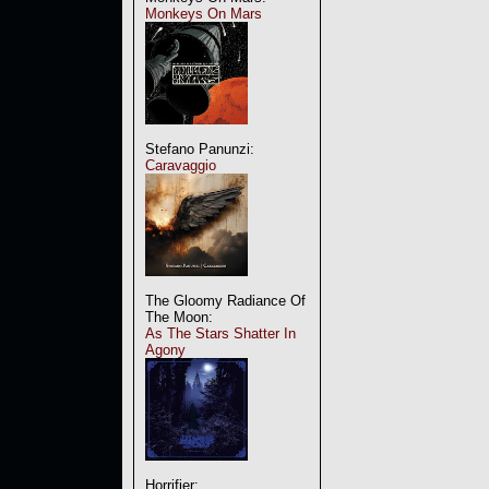
Monkeys On Mars
Stefano Panunzi:
Caravaggio
The Gloomy Radiance Of
The Moon:
As The Stars Shatter In
Agony
Horrifier: