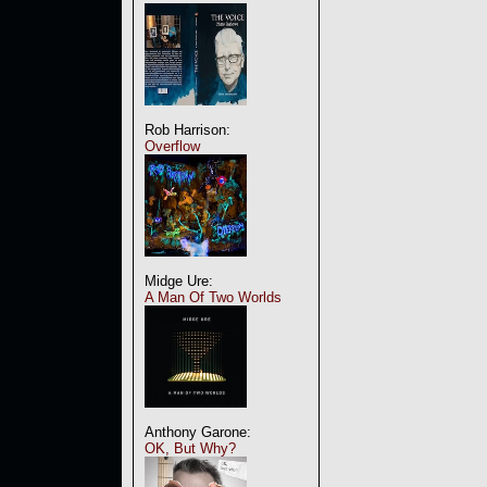
Rob Harrison:
Overflow
Midge Ure:
A Man Of Two Worlds
Anthony Garone:
OK, But Why?