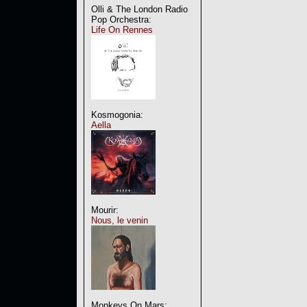
Olli & The London Radio
Pop Orchestra:
Life On Rennes
Kosmogonia:
Aella
Mourir:
Nous, le venin
Monkeys On Mars: