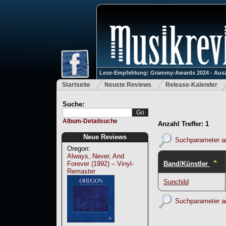
Lese-Empfehlung: Grammy-Awards 2024 - Ausz
Startseite
Neuste Reviews
Release-Kalender
Suche:
Album-Detailsuche
Anzahl Treffer: 1
Neue Reviews
Suchparameter a
Oregon:
Always, Never, And
Band/Künstler
Forever (1992) – Vinyl-
Remaster
Sunchild
Suchparameter a