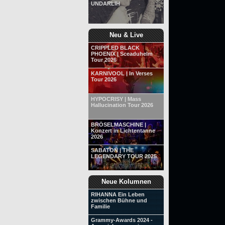
UNDARLIH
Neu & Live
CRIPPLED BLACK
PHOENIX | Sceaduhelm
Tour 2026
KARNIVOOL | In Verses
Tour 2026
HYPOCRISY | Mass
Hallucination Tour 2026
BRÖSELMASCHINE |
Konzert in Lichtentanne
2026
SABATON | THE
LEGENDARY TOUR 2025
Neue Kolumnen
RIHANNA Ein Leben
zwischen Bühne und
Familie
Grammy-Awards 2024 -