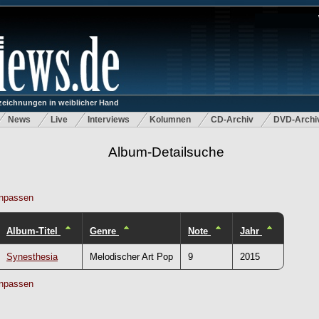
eichnungen in weiblicher Hand
News
Live
Interviews
Kolumnen
CD-Archiv
DVD-Archi
Album-Detailsuche
npassen
Album-Titel
Genre
Note
Jahr
Synesthesia
Melodischer Art Pop
9
2015
npassen