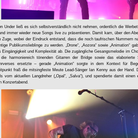
 Under ließ es sich selbstverständlich nicht nehmen, ordentlich die Werbet
 und immer wieder neue Songs live zu präsentieren. Damit kam, über den Abe
m Zuge, wobei der Eindruck entstand, dass die noch taufrischen Nummern na
htige Publikumslieblinge zu werden. „Drone“, „Aozora“ sowie „Animation“ gab
s Eingängigkeit und Komplexität ab. Die zugängliche Gesangsmelodie im Cho
 die harmoniereich tönenden Gitarren der Bridge sowie das elaborierte
rverses ersetzte – gerade „Animation“ sorgte in dem Kontext für Beg
tpunkt fraß die mitsingfeste Meute Lead-Sänger Ian Kenny aus der Hand. D
ls vom aktuellen Langdreher („Opal“, „Salva“), und spendierte damit einen
en Konzertabend.