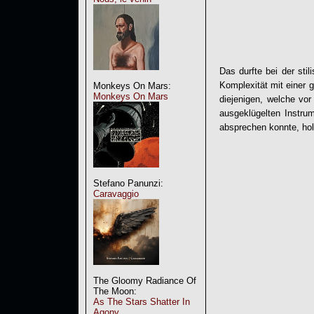
Das durfte bei der sti
Komplexität mit einer 
Monkeys On Mars:
Monkeys On Mars
diejenigen, welche vor
ausgeklügelten Instru
absprechen konnte, hol
Stefano Panunzi:
Caravaggio
The Gloomy Radiance Of
The Moon:
As The Stars Shatter In
Agony