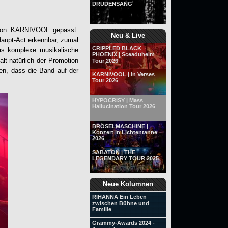
DRUDENSANG
von KARNIVOOL gepasst.
Neu & Live
 Haupt-Act erkennbar, zumal
CRIPPLED BLACK
as komplexe musikalische
PHOENIX | Sceaduhelm
lt natürlich der Promotion
Tour 2026
en, dass die Band auf der
KARNIVOOL | In Verses
Tour 2026
HYPOCRISY | Mass
Hallucination Tour 2026
BRÖSELMASCHINE |
Konzert in Lichtentanne
2026
SABATON | THE
LEGENDARY TOUR 2025
Neue Kolumnen
RIHANNA Ein Leben
zwischen Bühne und
Familie
Grammy-Awards 2024 -