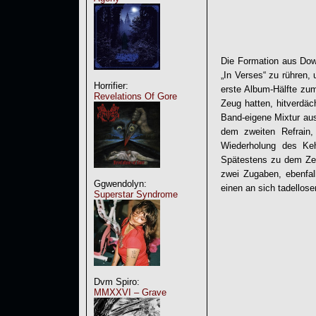
Die Formation aus Down
„In Verses“ zu rühren,
Horrifier:
erste Album-Hälfte zu
Revelations Of Gore
Zeug hatten, hitverdäc
Band-eigene Mixtur au
dem zweiten Refrain,
Wiederholung des Keh
Spätestens zu dem Zei
zwei Zugaben, ebenfal
Ggwendolyn:
einen an sich tadellos
Superstar Syndrome
Dvm Spiro:
MMXXVI – Grave