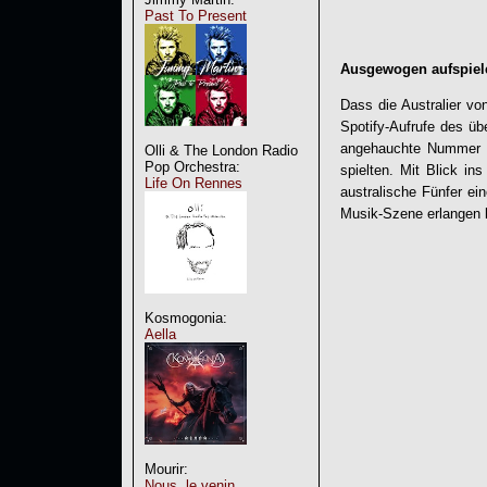
Past To Present
Ausgewogen aufspiele
Dass die Australier v
Spotify-Aufrufe des üb
angehauchte Nummer se
Olli & The London Radio
Pop Orchestra:
spielten. Mit Blick i
Life On Rennes
australische Fünfer ei
Musik-Szene erlangen 
Kosmogonia:
Aella
Mourir:
Nous, le venin