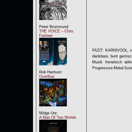
Peter Brummund:
THE VOICE – Chris
Farlowe
FAZIT: KARNIVOOL, von
dankbare, bunt gemisc
Musik frenetisch abf
Progressive-Metal-Szen
Rob Harrison:
Overflow
Midge Ure:
A Man Of Two Worlds