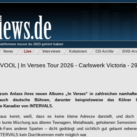
lattformen musst du 2023 gehört haben
News
Live
Interviews
Kolumnen
CD-Archiv
DVD-Arc
OOL | In Verses Tour 2026 - Carlswerk Victoria - 2
um Anlass ihres neuen Albums „In Verses“ in zahlreichen namhafte
auch deutsche Bühnen, darunter beispielsweise das Kölner C
e Kanadier von INTERVALS.
aus kennt, weiß, dass es keine kleine Adresse darstellt, und doch
e bunte Mischung aus älteren Teenagern, Metalheads, gehobenen Semestern s
ik-Fans anderer Sparten – dicht gedrängt und sichtlich gut gelaunt neben
INTERVALS kein Durchkommen mehr möglich war.