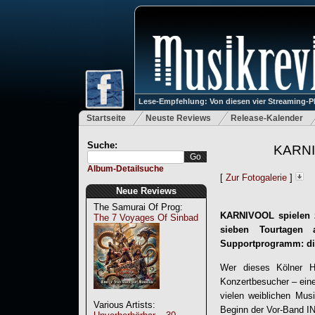
Lese-Empfehlung: Von diesen vier Streaming-P
Startseite
Neuste Reviews
Release-Kalender
Suche:
KARNIV
Album-Detailsuche
[
Zur Fotogalerie
]
Neue Reviews
The Samurai Of Prog:
KARNIVOOL spielen z
The 7 Voyages Of Sinbad
sieben Tourtagen 
Supportprogramm: di
Wer dieses Kölner H
Konzertbesucher – ein
vielen weiblichen Mus
Various Artists:
Beginn der Vor-Band 