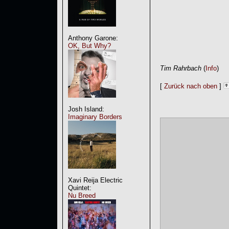
Anthony Garone:
OK, But Why?
Tim Rahrbach
(
Info
)
[
Zurück nach oben
]
Josh Island:
Imaginary Borders
Xavi Reija Electric
Quintet:
Nu Breed