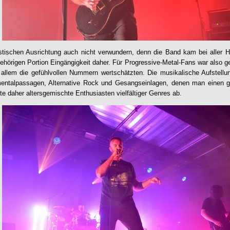
listischen Ausrichtung auch nicht verwundern, denn die Band kam bei aller 
gehörigen Portion Eingängigkeit daher. Für Progressive-Metal-Fans war also g
 allem die gefühlvollen Nummern wertschätzten. Die musikalische Aufstellu
mentalpassagen, Alternative Rock und Gesangseinlagen, denen man einen 
te daher altersgemischte Enthusiasten vielfältiger Genres ab.