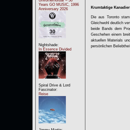
Unvorherhörbar – 30
Years GO MUSIC, 1996
Krumtaktige Kanadier
Anniversary 2026
Die aus Toronto sta
Gleichwohl deutlich ve
beide Bands dem Prog
Geschehen einem breite
aktuellen Materials u
Nightshade:
persönlichen Beliebthei
In Essence Divided
Spiral Drive & Lord
Fascinator:
Reise
Jimmy Martin: