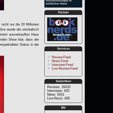
Auszeichnungen in
weiblicher Hand
Partner
icht nur die 20 Millionen
ive wurde die orientalisch
 einem ausverkauften Haus
enden Show klar, dass der
 respektablen Status in der
Services
Review-Feed
News-Feed
Interview-Feed
Live-Review-Feed
Statistiken
Reviews: 26033
Interviews: 620
News: 5531
Live-Rezis: 605
Wir