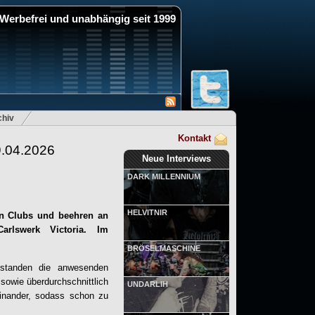
Werbefrei und unabhängig seit 1999
hiv
Kontakt
9.04.2026
Neue Interviews
DARK MILLENNIUM
HELVITNIR
n Clubs und beehren an
arlswerk Victoria. Im
BRÖSELMASCHINE
 standen die anwesenden
owie überdurchschnittlich
UNDARLIH
einander, sodass schon zu