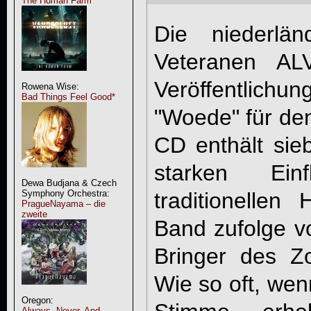
The Human Farm
Die niederlän
Veteranen AL
Veröffentlichun
Rowena Wise:
Bad Things Feel Good*
"Woede" für den
CD enthält sie
starken Ei
Dewa Budjana & Czech
traditionellen
Symphony Orchestra:
PragueNayama – die
zweite
Band zufolge v
Bringer des Zo
Wie so oft, wen
Oregon:
Always, Never, And