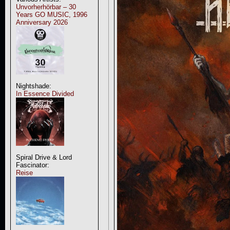
Unvorherhörbar – 30
Years GO MUSIC, 1996
Anniversary 2026
Nightshade:
In Essence Divided
Spiral Drive & Lord
Fascinator:
Reise