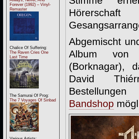
Stimme erhe
Forever (1992) – Vinyl-
Remaster
Hörerscha
Gesangsarrang
Abgemischt un
Chalice Of Suffering:
Album von 
The Raven Cries One
Last Time
(Borknagar), 
David Thié
Bestellungen
The Samurai Of Prog:
The 7 Voyages Of Sinbad
Bandshop
mögli
Various Artists: