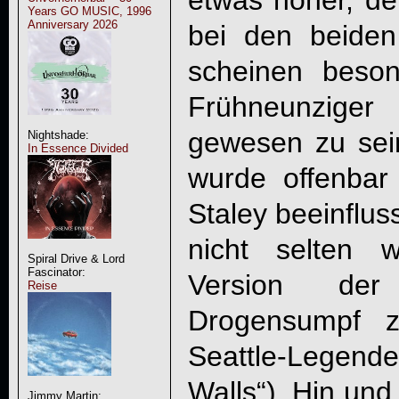
Years GO MUSIC, 1996
Anniversary 2026
bei den beiden
scheinen beso
Frühneunziger H
gewesen zu sei
Nightshade:
In Essence Divided
wurde offenbar
Staley beeinflus
nicht selten w
Spiral Drive & Lord
Fascinator:
Version der
Reise
Drogensumpf 
Seattle-Lege
Walls“). Hin und
Jimmy Martin: