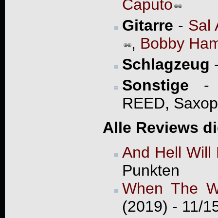
Caputo
Gitarre
-
Sal
,
Bobby Ham
Schlagzeug
Sonstige
- U
REED, Saxop
Alle Reviews d
And Hell Will
Punkten
When The W
(2019) - 11/1