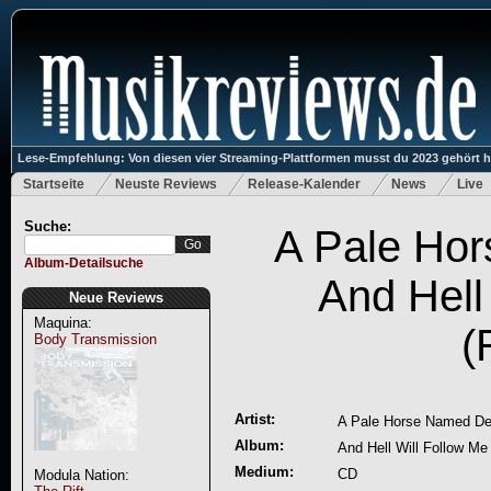
Lese-Empfehlung: Von diesen vier Streaming-Plattformen musst du 2023 gehört 
Startseite
Neuste Reviews
Release-Kalender
News
Live
Suche:
A Pale Ho
Album-Detailsuche
And Hell
Neue Reviews
Maquina:
(
Body Transmission
Artist:
A Pale Horse Named De
Album:
And Hell Will Follow Me
Medium:
CD
Modula Nation: