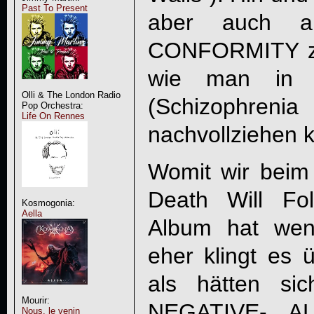
Past To Present
aber auch 
CONFORMITY zu 
wie man in 
Olli & The London Radio
(Schizophren
Pop Orchestra:
Life On Rennes
nachvollziehen 
Womit wir bei
Death Will Fo
Kosmogonia:
Aella
Album hat wen
eher klingt es 
als hätten s
Mourir:
NEGATIVE-, A
Nous, le venin