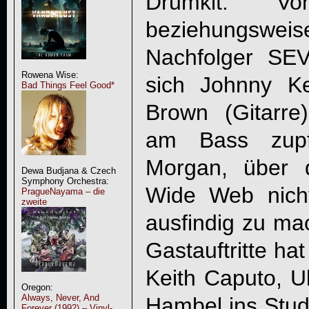
Drumkit. Vo
beziehungsw
Nachfolger S
Rowena Wise:
sich Johnny K
Bad Things Feel Good*
Brown (Gitarre)
am Bass zupf
Morgan, über 
Dewa Budjana & Czech
Symphony Orchestra:
Wide Web nicht
PragueNayama – die
zweite
ausfindig zu mac
Gastauftritte ha
Keith Caputo, U
Oregon:
Always, Never, And
Hambel ins Stud
Forever (1992) – Vinyl-