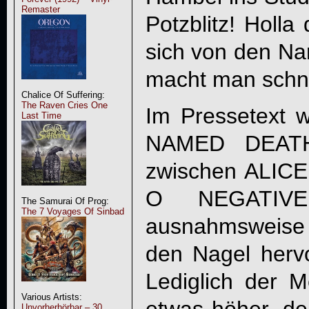
Remaster
Potzblitz! Holla
sich von den Na
macht man schne
Chalice Of Suffering:
The Raven Cries One
Im Pressetext 
Last Time
NAMED DEAT
zwischen ALIC
O NEGATIVE 
The Samurai Of Prog:
The 7 Voyages Of Sinbad
ausnahmsweise t
den Nagel herv
Lediglich der Me
Various Artists:
etwas höher, d
Unvorherhörbar – 30