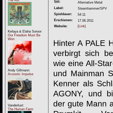
The Rift
Stil:
Alternative Metal
Label:
Steamhammer/SPV
Spieldauer:
54:11
Erschienen:
17.06.2011
Website:
[
Link
]
Kefaya & Elaha Soroor:
Our Freedom Must Be
Won
Hinter
A PALE 
verbirgt sich 
wie eine All-Sta
Andy Gillmann:
und Mainman Sa
Acoustic Impulse
Kenner als Sch
AGONY, und bi
der gute Mann
Vanderlust:
The Human Farm