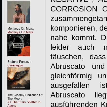
CORROSION O
zusammenge
komponieren, der
Monkeys On Mars:
Monkeys On Mars
nahe kommt. D
leider auch n
täuschen, das
Stefano Panunzi:
Abruscato und
Caravaggio
gleichförmig un
ausgefallen i
Abruscato lie
The Gloomy Radiance Of
The Moon:
ausführenden Kr
As The Stars Shatter In
Agony