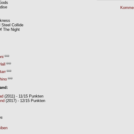
 Gods
adise
Kommen
rkness
Steel Collide
f The Night
ni
all
tarr
hino
Band:
ad
(2011) - 11/15 Punkten
und
(2017) - 12/15 Punkten
ws
iben