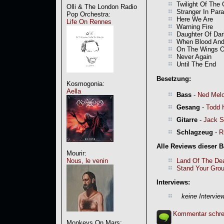
Twilight Of The
Olli & The London Radio
Stranger In Par
Pop Orchestra:
Here We Are
Life On Rennes
Warning Fire
Daughter Of Da
When Blood And 
On The Wings O
Never Again
Until The End
Besetzung:
Kosmogonia:
Aella
Bass
-
Ned Melo
Gesang
-
Todd H
Gitarre
-
Jack S
Schlagzeug
-
R
Alle Reviews dieser 
Mourir:
Land Of The De
Nous, le venin
Stand Your Gro
Interviews:
keine Intervie
Kommentar schre
Monkeys On Mars: