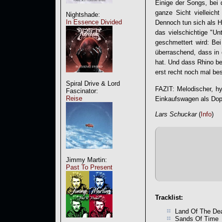
Einige der Songs, bei
ganze Sicht vielleich
Nightshade:
In Essence Divided
Dennoch tun sich als H
das vielschichtige "Un
geschmettert wird: B
überraschend, dass in
hat. Und dass Rhino be
erst recht noch mal be
Spiral Drive & Lord
FAZIT: Melodischer, hy
Fascinator:
Reise
Einkaufswagen als Dop
Lars Schuckar
(
Info
)
Jimmy Martin:
Past To Present
Tracklist:
Land Of The De
Sands Of Time