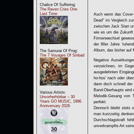
Chalice Of Suffering:
The Raven Cries One
Last Time
Auch wenn das Cover-
Dead
" im Vergleich zu
zwischen Jack Starr u
wie es um die Zukunft
Firmenwechsel gewesen
der 80er Jahre 'ruhen
Album, das bisher auf 
The Samurai Of Prog:
The 7 Voyages Of Sinbad
Negative Auswirkunge
verzeichnen, im Gegen
ausgedehnten Eingängig
ho-hos' nach oder über
dann doch schnell der
Band-Oberhaupts wird es
Various Artists:
Melodik-Gesang von To
Unvorherhörbar – 30
Years GO MUSIC, 1996
perfekt.
Anniversary 2026
Dennoch bleibt stets 
man kurzzeitig denken
Durchschlagskraft feh
unverkrampfte Art sein