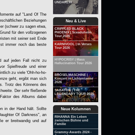
UNDARLIH
Momente auf "
Land Of The
geschäftlichen Beziehungen
Neu & Live
er (schwer zu sagen etwa,
CRIPPLED BLACK
Grund für den vollzogenen
PHOENIX | Sceaduhelm
Tour 2026
sten mit seiner seit Ende
 ist immer noch das beste
KARNIVOOL | In Verses
Tour 2026
HYPOCRISY | Mass
auf jeden Fall nicht zu
Hallucination Tour 2026
 vor Spielfreude und einer
tlich zu viele 'Ohh-ho-ho-
BRÖSELMASCHINE |
enze geht, ergibt man sich
Konzert in Lichtentanne
2026
gs. Trotz des Könnens des
chweite. Der sehr fließende
SABATON | THE
LEGENDARY TOUR 2025
e-Faktor des Albums dabei
n in der Hand hält. Sollte
Neue Kolumnen
Daughter Of Darkness", an
RIHANNA Ein Leben
ie er breitwandig und auf
zwischen Bühne und
Familie
Grammy-Awards 2024 -