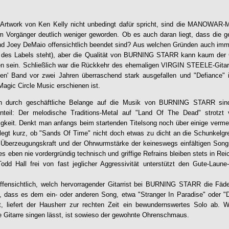
Artwork von Ken Kelly nicht unbedingt dafür spricht, sind die MANOWAR-
m Vorgänger deutlich weniger geworden. Ob es auch daran liegt, dass die 
nd Joey DeMaio offensichtlich beendet sind? Aus welchen Gründen auch imm
 des Labels steht), aber die Qualität von BURNING STARR kann kaum der 
 sein. Schließlich war die Rückkehr des ehemaligen VIRGIN STEELE-Gitarri
den' Band vor zwei Jahren überraschend stark ausgefallen und "Defiance"
Magic Circle Music erschienen ist.
n durch geschäftliche Belange auf die Musik von BURNING STARR sind 
teil: Der melodische Traditions-Metal auf "
Land Of The Dead
" strotzt
keit. Denkt man anfangs beim startenden Titelsong noch über einige vermein
legt kurz, ob "Sands Of Time" nicht doch etwas zu dicht an die Schunkelgr
 Überzeugungskraft und der Ohrwurmstärke der keineswegs einfältigen Son
 eben nie vordergründig technisch und griffige Refrains bleiben stets in Rei
dd Hall frei von fast jeglicher Aggressivität unterstützt den Gute-Laun
offensichtlich, welch hervorragender Gitarrist bei BURNING STARR die Fäde
, dass es dem ein- oder anderen Song, etwa "Stranger In Paradise" oder "
lt, liefert der Hausherr zur rechten Zeit ein bewundernswertes Solo ab. W
e Gitarre singen lässt, ist sowieso der gewohnte Ohrenschmaus.