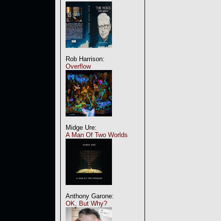
Rob Harrison:
Overflow
Midge Ure:
A Man Of Two Worlds
Anthony Garone:
OK, But Why?