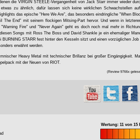
 denen die VIRGIN STEELE-Vergangenheit von Jack Starr immer wieder durc
t etwas zu ähnlich, dafür lassen sich keine wirklichen Schwachstellen
ighlights das epische "Here We Are", das besonders eindringliche "When Bloo
til The End" mit seinem flockigen Mitsing-Part hervor. Und wenn in letzter
ei "Warning Fire" und "Never Again" geht es doch noch mal mehr in Rich
 diesen Songs mit Ross The Boss und David Shankle je ein ehemaliger Manow
i BURNING STARR fest hinter den Kesseln sitzt und einen vorzüglichen Job m
sonders erwähnt werden.
mnischer Heavy Metal mit technischer Brillanz bei großer Eingängigkeit. M
pelpack mit der Neuen von RIOT.
(Review 9766x gelese
Wertung:
11
von
15
P
ad