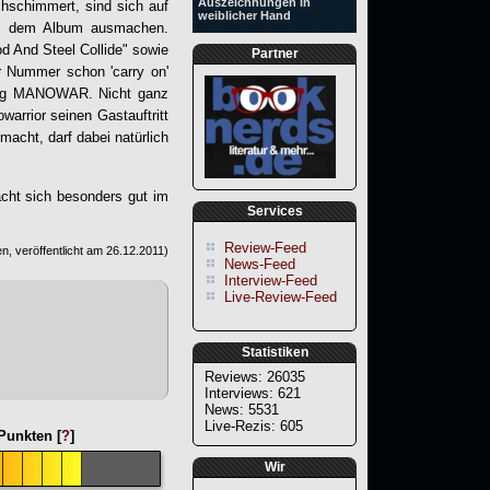
Auszeichnungen in
hschimmert, sind sich auf
weiblicher Hand
 auf dem Album ausmachen.
d And Steel Collide" sowie
Partner
er Nummer schon 'carry on'
tung MANOWAR. Nicht ganz
arrior seinen Gastauftritt
acht, darf dabei natürlich
acht sich besonders gut im
Services
Review-Feed
n, veröffentlicht am
26.12.2011
)
News-Feed
Interview-Feed
Live-Review-Feed
Statistiken
Reviews: 26035
Interviews: 621
News: 5531
Live-Rezis: 605
unkten [
?
]
Wir