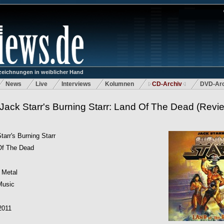
eichnungen in weiblicher Hand
News
Live
Interviews
Kolumnen
CD-Archiv
DVD-Arc
Jack Starr's Burning Starr: Land Of The Dead
(Revi
tarr's Burning Starr
Of The Dead
 Metal
Music
2011