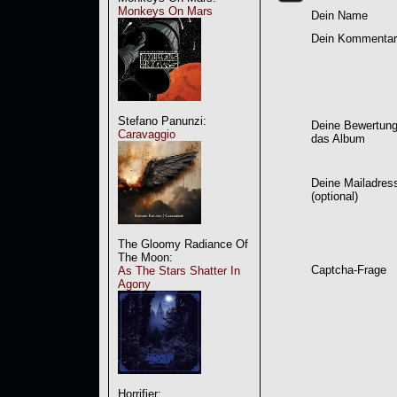
Monkeys On Mars
Dein Name
Dein Kommentar
Stefano Panunzi:
Deine Bewertung
Caravaggio
das Album
Deine Mailadres
(optional)
The Gloomy Radiance Of
The Moon:
Captcha-Frage
As The Stars Shatter In
Agony
Horrifier: