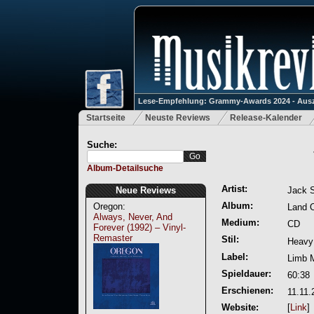
Lese-Empfehlung: Grammy-Awards 2024 - Ausz
Startseite
Neuste Reviews
Release-Kalender
Suche:
Album-Detailsuche
Artist:
Neue Reviews
Jack S
Album:
Oregon:
Land 
Always, Never, And
Medium:
CD
Forever (1992) – Vinyl-
Remaster
Stil:
Heavy
Label:
Limb 
Spieldauer:
60:38
Erschienen:
11.11.
Website:
[
Link
]