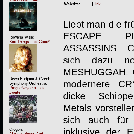
The Human Farm
Website:
[
Link
]
Liebt man die 
ESCAPE PL
Rowena Wise:
Bad Things Feel Good*
ASSASSINS, C
sich dazu no
MESHUGGAH, C
Dewa Budjana & Czech
modernere CR
Symphony Orchestra:
PragueNayama – die
zweite
dicke Schipp
Metals vorstelle
sich auch für
inklusive der 
Oregon:
Always, Never, And