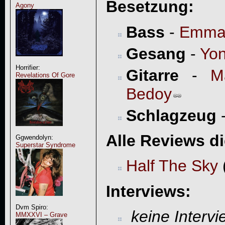
Besetzung:
Agony
Bass
-
Emman
Gesang
-
Yon
Horrifier:
Gitarre
-
M
Revelations Of Gore
Bedoy
Schlagzeug
Alle Reviews d
Ggwendolyn:
Superstar Syndrome
Half The Sky
Interviews:
Dvm Spiro:
keine Interv
MMXXVI – Grave