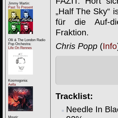
FAZIT: Hört si
Jimmy Martin:
Past To Present
„
Half The Sky
“ i
für die Auf-die
Fraktion.
Olli & The London Radio
Chris Popp
(
Info
Pop Orchestra:
Life On Rennes
Kosmogonia:
Aella
Tracklist:
Needle In Bla
Mourir: