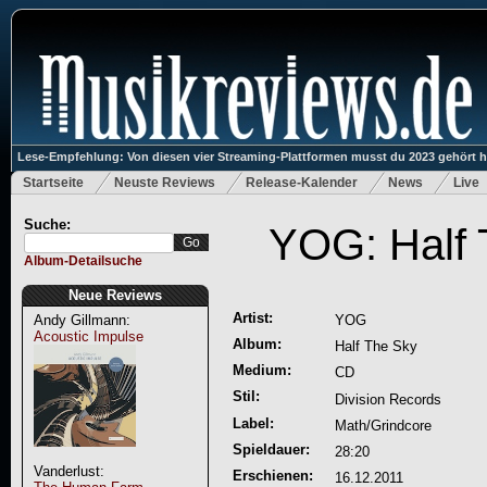
Lese-Empfehlung: Von diesen vier Streaming-Plattformen musst du 2023 gehört 
Startseite
Neuste Reviews
Release-Kalender
News
Live
Suche:
YOG: Half 
Album-Detailsuche
Neue Reviews
Artist:
Andy Gillmann:
YOG
Acoustic Impulse
Album:
Half The Sky
Medium:
CD
Stil:
Division Records
Label:
Math/Grindcore
Spieldauer:
28:20
Vanderlust:
Erschienen:
16.12.2011