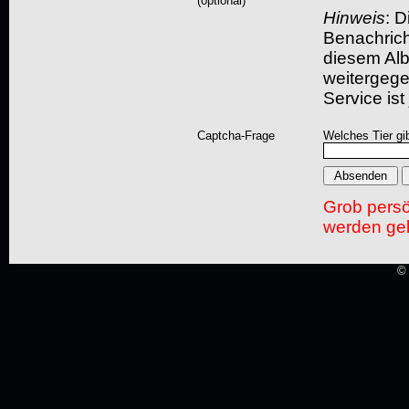
(optional)
Hinweis
: D
Benachric
diesem Albu
weitergegeb
Service ist
Captcha-Frage
Welches Tier gi
Grob pers
werden gel
© 