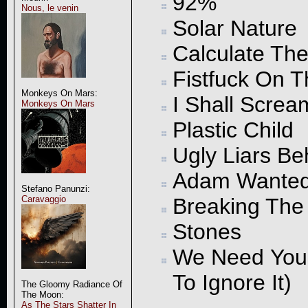
92%
Nous, le venin
Solar Nature
Calculate Th
Fistfuck On 
Monkeys On Mars:
I Shall Screa
Monkeys On Mars
Plastic Child
Ugly Liars B
Adam Wanted
Stefano Panunzi:
Breaking The 
Caravaggio
Stones
We Need Your
To Ignore It)
The Gloomy Radiance Of
The Moon:
As The Stars Shatter In