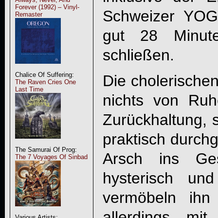
Forever (1992) – Vinyl-
Schweizer YOG
Remaster
gut 28 Minut
schließen.
Chalice Of Suffering:
Die cholerische
The Raven Cries One
Last Time
nichts von Ruh
Zurückhaltung, 
praktisch durch
The Samurai Of Prog:
Arsch ins Ges
The 7 Voyages Of Sinbad
hysterisch un
vermöbeln ihn
allerdings mi
Various Artists: