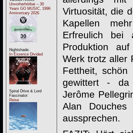
Unvorherhörbar – 30
Virtuosität, die
Years GO MUSIC, 1996
Anniversary 2026
Kapellen mehr
Erfreulich bei
Produktion au
Nightshade:
In Essence Divided
Werk trotz aller 
Fettheit, schö
gewittert - d
Spiral Drive & Lord
Jerôme Pellegri
Fascinator:
Reise
Alan Douches 
aussprechen.