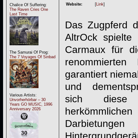
Website:
[
Link
]
Chalice Of Suffering:
The Raven Cries One
Last Time
Das Zugpferd d
AltrOck spielte
Carmaux für d
The Samurai Of Prog:
The 7 Voyages Of Sinbad
renommierten
garantiert niema
und dementspr
Various Artists:
sich diese 
Unvorherhörbar – 30
Years GO MUSIC, 1996
herkömmlic
Anniversary 2026
Darbie
Hintergrundger