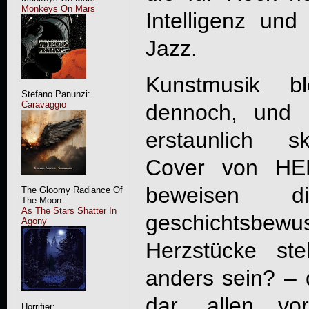
Monkeys On Mars
Intelligenz und
Jazz.
Kunstmusik 
Stefano Panunzi:
Caravaggio
dennoch, und 
erstaunlich s
Cover von HE
beweisen die
The Gloomy Radiance Of
The Moon:
As The Stars Shatter In
geschichtsbew
Agony
Herzstücke st
anders sein? – 
dar, allen vo
Horrifier: