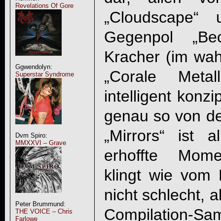
Revelations Of Gore
„Cloudscape“ 
Gegenpol „Be
Kracher (im wah
Ggwendolyn:
„Corale Metal
Superstar Syndrome
intelligent konz
genau so von de
„
Mirrors
“ ist a
Dvm Spiro:
MMXXVI – Grave
erhoffte Mome
klingt wie vom B
nicht schlecht, 
Peter Brummund:
Compilation-Sa
THE VOICE – Chris
Farlowe