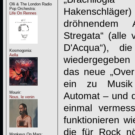
Olli & The London Radio
Hakenschläger)
Pop Orchestra:
Life On Rennes
dröhnendem 
Stregata“ (alle 
D'Acqua“), die 
Kosmogonia:
Aella
wiedergegeben 
das neue „Over
ein zu Musik 
Mourir:
Automat – und di
Nous, le venin
einmal vermess
funktionieren wi
die für Rock nö
Monkeys On Mars: