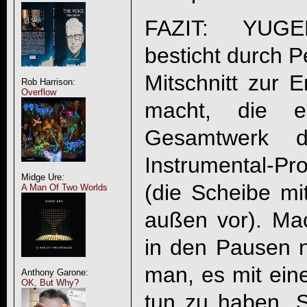
FAZIT:
YUGE
besticht durch P
Mitschnitt zur 
Rob Harrison:
Overflow
macht, die e
Gesamtwerk de
Instrumental-P
Midge Ure:
(die Scheibe mi
A Man Of Two Worlds
außen vor). Ma
in den Pausen n
man, es mit eine
Anthony Garone:
OK, But Why?
tun zu haben. S