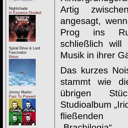
Artig zwische
Nightshade:
In Essence Divided
angesagt, wen
Prog ins Ru
schließlich will
Spiral Drive & Lord
Musik in ihrer G
Fascinator:
Reise
Das kurzes Nois
stammt wie di
übrigen Stü
Jimmy Martin:
Past To Present
Studioalbum „Ir
fließenden 
„Brachilogia“