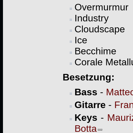
Overmurmur
Industry
Cloudscape
Ice
Becchime
Corale Metall
Besetzung:
Bass
-
Matteo
Gitarre
-
Fra
Keys
-
Mauri
Botta