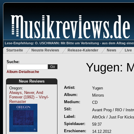
Lese-Empfehlung: O. USCHMANN: Mit Bitte um Verbreitung - aus dem Alltag eines
Startseite
Neuste Reviews
Release-Kalender
News
Live
Suche:
Yugen: M
Album-Detailsuche
Neue Reviews
Artist:
Oregon:
Yugen
Always, Never, And
Album:
Mirrors
Forever (1992) – Vinyl-
Remaster
Medium:
CD
Stil:
Avant Prog / RIO / Inst
Label:
AltrOck / Just For Kick
Spieldauer:
59:37
Erschienen:
14.12.2012