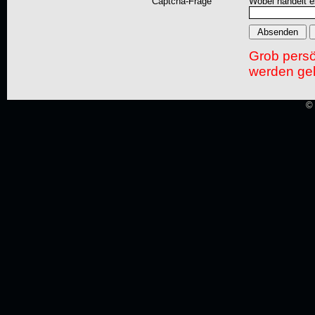
Captcha-Frage
Wobei handelt es
Grob pers
werden gel
© 