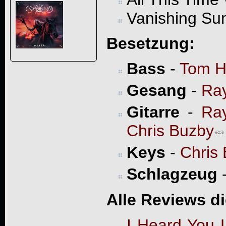
Vanishing Su
Besetzung:
Bass
-
Tom H
Gesang
-
Ra
Gitarre
-
Ra
Chris Buzby
Keys
-
Chris
Schlagzeug
Alle Reviews d
I Heard You L