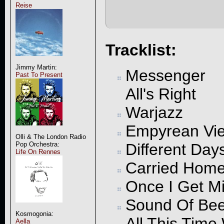
Reise
Tracklist:
Jimmy Martin:
Messenger
Past To Present
All's Right
Warjazz
Empyrean Vi
Olli & The London Radio
Different Day
Pop Orchestra:
Life On Rennes
Carried Hom
Once I Get M
Sound Of Be
Kosmogonia:
All This Time
Aella