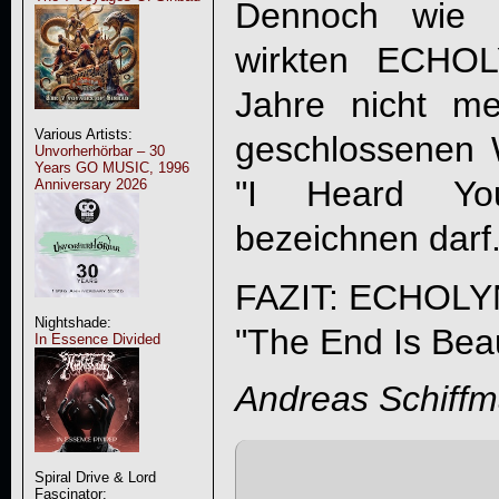
Dennoch wie 
wirkten
ECHOL
Jahre nicht m
Various Artists:
geschlossenen 
Unvorherhörbar – 30
Years GO MUSIC, 1996
"
I Heard You
Anniversary 2026
bezeichnen darf
FAZIT:
ECHOLY
Nightshade:
"The End Is Beau
In Essence Divided
Andreas Schiff
Spiral Drive & Lord
Fascinator: