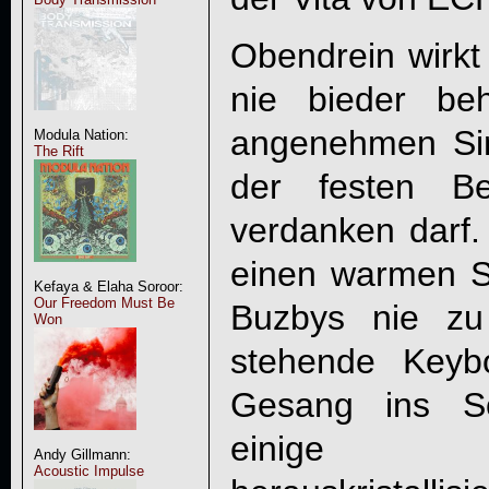
Obendrein wirkt 
nie bieder be
angenehmen Si
Modula Nation:
The Rift
der festen B
verdanken darf. 
einen warmen S
Kefaya & Elaha Soroor:
Our Freedom Must Be
Buzbys nie zu
Won
stehende Keyb
Gesang ins Sc
einige O
Andy Gillmann:
Acoustic Impulse