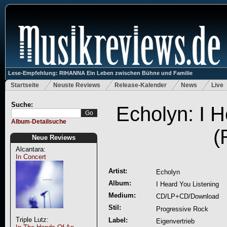
Lese-Empfehlung: RIHANNA Ein Leben zwischen Bühne und Familie
Startseite
Neuste Reviews
Release-Kalender
News
Live
Suche:
Echolyn: I H
Album-Detailsuche
(
Neue Reviews
Alcantara:
In Concert
Artist:
Echolyn
Album:
I Heard You Listening
Medium:
CD/LP+CD/Download
Stil:
Progressive Rock
Triple Lutz:
Label:
Eigenvertrieb