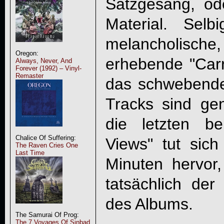
Satzgesang, od
Material. Selb
melancholisch
Oregon:
erhebende "Car
Always, Never, And
Forever (1992) – Vinyl-
Remaster
das schwebende
Tracks sind gen
die letzten b
Chalice Of Suffering:
Views" tut sic
The Raven Cries One
Last Time
Minuten hervor,
tatsächlich der
des Albums.
The Samurai Of Prog:
The 7 Voyages Of Sinbad