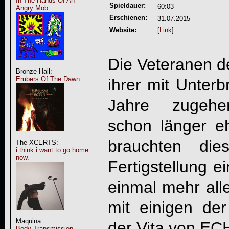
In The Hands Of An
Spieldauer:
60:03
Angry Mob
Erschienen:
31.07.2015
Website:
[
Link
]
Die Veteranen d
Bronze Hall:
Embers Of The Dawn
ihrer mit Unterb
Jahre zugehe
schon länger e
brauchten die
The XCERTS:
i think i want to go home
now.
Fertigstellung 
einmal mehr alle
mit einigen der
Maquina:
der Vita von
EC
Body Transmission