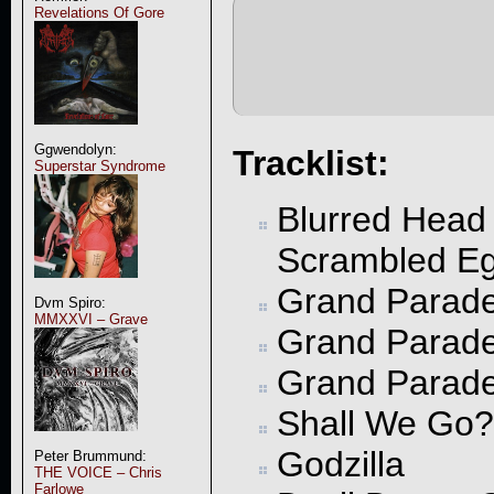
Revelations Of Gore
Ggwendolyn:
Tracklist:
Superstar Syndrome
Blurred Head
Scrambled E
Grand Parade 
Dvm Spiro:
MMXXVI – Grave
Grand Parade 
Grand Parade 
Shall We Go?
Godzilla
Peter Brummund:
THE VOICE – Chris
Farlowe