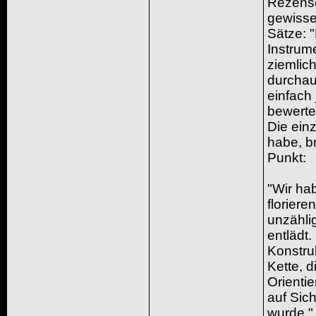
Rezense
gewisse
Sätze: "
Instrume
ziemlich
durchaus
einfach
bewerte
Die einz
habe, br
Punkt:
"Wir hab
floriere
unzähli
entlädt
Konstru
Kette, d
Orientie
auf Sich
wurde."