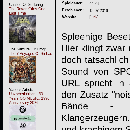
Spieldauer:
44:23
Chalice Of Suffering:
The Raven Cries One
Erschienen:
13.07.2016
Last Time
Website:
[
Link
]
Spleenige Beset
Hier klingt zwar
The Samurai Of Prog:
The 7 Voyages Of Sinbad
doch tatsächlich
Sound von
SP
URL spricht in 
Various Artists:
den Zusatz "no
Unvorherhörbar – 30
Years GO MUSIC, 1996
Anniversary 2026
Bände - au
Klangerzeugern,
und krachigem 