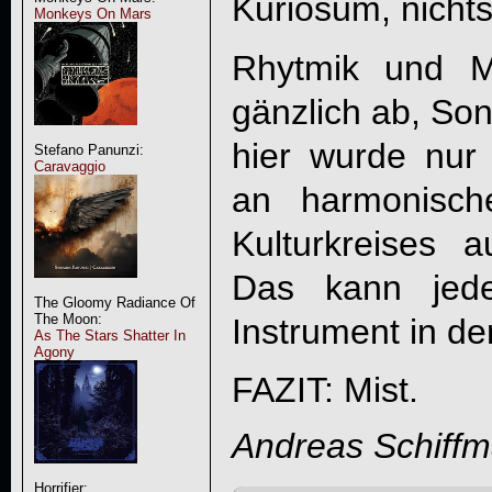
Kuriosum, nichts
Monkeys On Mars
Rhytmik und 
gänzlich ab, Song
hier wurde nur 
Stefano Panunzi:
Caravaggio
an harmonisch
Kulturkreises 
Das kann jede
The Gloomy Radiance Of
The Moon:
Instrument in de
As The Stars Shatter In
Agony
FAZIT: Mist.
Andreas Schiff
Horrifier: