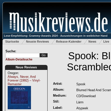
Lese-Empfehlung: Grammy-Awards 2024 - Auszeichnungen in weiblicher Hand
Startseite
Neuste Reviews
Release-Kalender
News
Live
Suche:
Spook: B
Album-Detailsuche
Scramble
Neue Reviews
Oregon:
Always, Never, And
Forever (1992) – Vinyl-
Artist:
Remaster
Spook
Album:
Blurred Head And Scra
Medium:
CD/Download
Stil:
Lärm
Label:
Atypeek