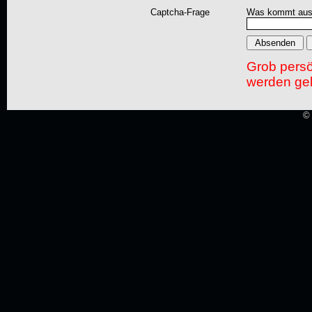
Captcha-Frage
Was kommt aus
Grob pers
werden gel
© 