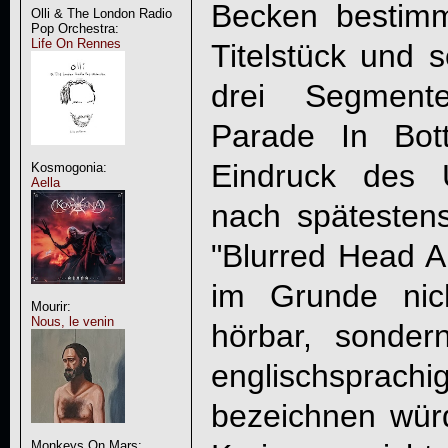
Becken bestimm
Olli & The London Radio
Pop Orchestra:
Life On Rennes
Titelstück und s
drei Segment
Parade In Bot
Eindruck des 
Kosmogonia:
Aella
nach spätestens 
"
Blurred Head 
im Grunde nic
Mourir:
Nous, le venin
hörbar, sonde
englischsprachi
bezeichnen würd
Monkeys On Mars: