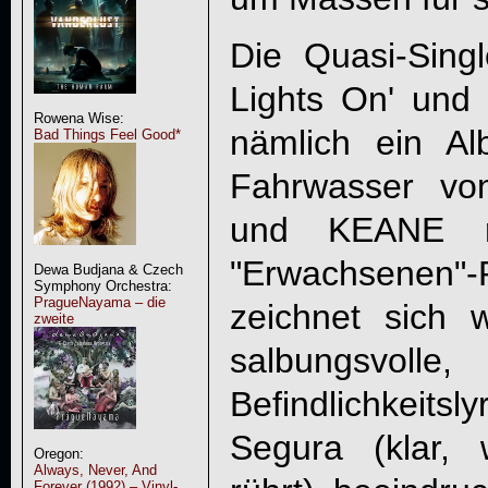
Die Quasi-Single
Lights On' und '
Rowena Wise:
nämlich ein A
Bad Things Feel Good*
Fahrwasser v
und KEANE m
"Erwachsenen
Dewa Budjana & Czech
Symphony Orchestra:
PragueNayama – die
zeichnet sich 
zweite
salbungsvolle
Befindlichkeits
Segura (klar,
Oregon:
Always, Never, And
Forever (1992) – Vinyl-