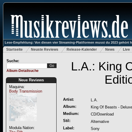
Lese-Empfehlung: Von diesen vier Streaming-Plattformen musst du 2023 gehört 
Startseite
Neuste Reviews
Release-Kalender
News
Live
Suche:
L.A.: King 
Album-Detailsuche
Editi
Neue Reviews
Maquina:
Body Transmission
Artist:
L.A.
Album:
King Of Beasts - Deluxe
Medium:
CD/Download
Stil:
Alternative
Modula Nation:
Label:
Sony