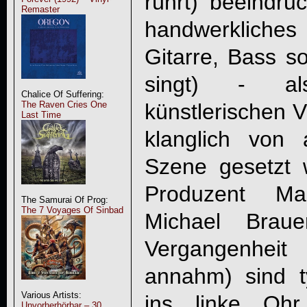
rührt) beeindru
Remaster
handwerkliche
Gitarre, Bass s
singt) - al
Chalice Of Suffering:
künstlerischen V
The Raven Cries One
Last Time
klanglich von 
Szene gesetzt
Produzent M
The Samurai Of Prog:
The 7 Voyages Of Sinbad
Michael Brau
Vergangenheit
annahm) sind t
Various Artists:
ins linke Ohr
Unvorherhörbar – 30