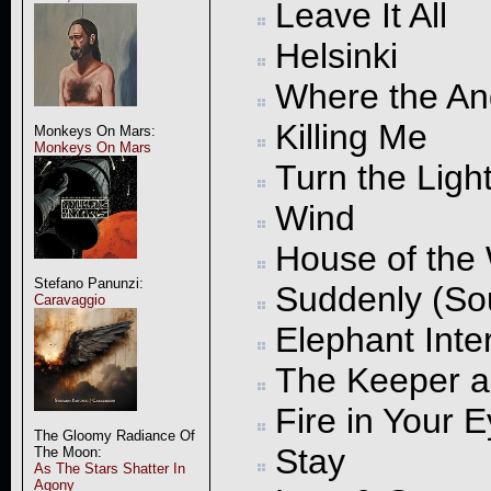
Leave It All
Helsinki
Where the An
Killing Me
Monkeys On Mars:
Monkeys On Mars
Turn the Ligh
Wind
House of the
Stefano Panunzi:
Suddenly (So
Caravaggio
Elephant Inter
The Keeper a
Fire in Your 
The Gloomy Radiance Of
Stay
The Moon:
As The Stars Shatter In
Agony