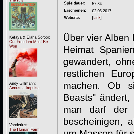
The Rift
Spieldauer:
57:34
Erschienen:
02.06.2017
Website:
[
Link
]
Über vier Alben 
Kefaya & Elaha Soroor:
Our Freedom Must Be
Won
Heimat Spanien
gewandert, ohn
restlichen Eur
machen. Ob si
Andy Gillmann:
Acoustic Impulse
Beasts" ändert,
man darf der 
bescheinigen, a
Vanderlust:
The Human Farm
um Massen für 