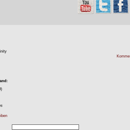
inity
Kommen
Band:
9)
ws
iben