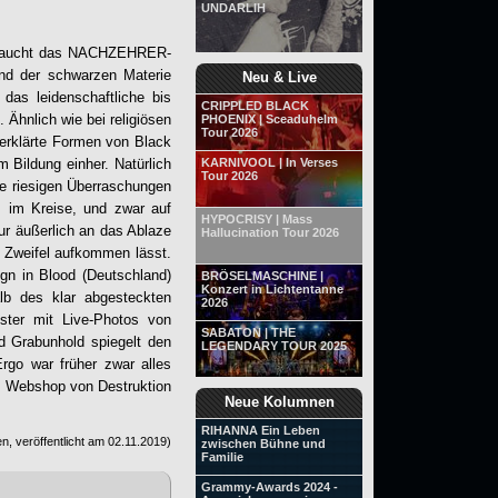
UNDARLIH
raucht das
NACHZEHRER
-
nd der schwarzen Materie
Neu & Live
das leidenschaftliche bis
CRIPPLED BLACK
 Ähnlich wie bei religiösen
PHOENIX | Sceaduhelm
Tour 2026
verklärte Formen von Black
m Bildung einher. Natürlich
KARNIVOOL | In Verses
Tour 2026
ine riesigen Überraschungen
s im Kreise, und zwar auf
HYPOCRISY | Mass
ur äußerlich an das Ablaze
Hallucination Tour 2026
s Zweifel aufkommen lässt.
ign in Blood (Deutschland)
BRÖSELMASCHINE |
Konzert in Lichtentanne
lb des klar abgesteckten
2026
ster mit Live-Photos von
SABATON | THE
d Grabunhold spiegelt den
LEGENDARY TOUR 2025
rgo war früher zwar alles
im Webshop von Destruktion
Neue Kolumnen
RIHANNA Ein Leben
n, veröffentlicht am
02.11.2019
)
zwischen Bühne und
Familie
Grammy-Awards 2024 -