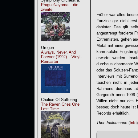
Symphony Orchestra:
PragueNayama – die
zweite
Früher war alles besse
Fanzine gar nicht er
dahinter. Das gilt se
angestrengt forcierte F
Extremisten, gehen a
Metal mit einer gewisse
Oregon:
kann solche Engstirnig
Always, Never, And
Forever (1992) – Vinyl-
erwartet werden. Inso
Remaster
durchaus charmante Wei
oder das Soluzen-Fanz
Interviews mit Surrend
tauchen nicht in jed
Rahmens durchaus abw
Gorgoroth anno 1996 (
Chalice Of Suffering:
Willen nicht nur des 
The Raven Cries One
besser, doch heute ist
Last Time
Records erhältlich.
Thor Joakimsson
(
Info
)