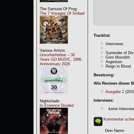
The Samurai Of Prog:
The 7 Voyages Of Sinbad
Tracklist:
Interviews:
Various Artists:
Surrender of Div
Unvorherhörbar – 30
Grim Monolith
Years GO MUSIC, 1996
Argentum
Anniversary 2026
Reign in Blood
Besetzung:
Alle Reviews dieser 
Ausgabe 2
(201
Interviews:
Nightshade:
In Essence Divided
keine Intervie
Kommentar schre
Dein Name