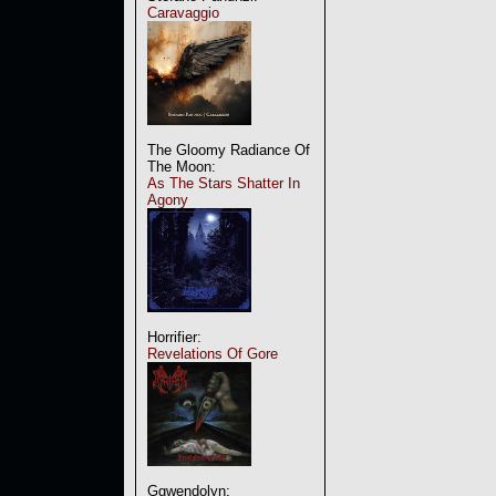
Caravaggio
The Gloomy Radiance Of
The Moon:
As The Stars Shatter In
Agony
Horrifier:
Revelations Of Gore
Ggwendolyn: