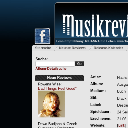
Lese-Empfehlung: RIHANNA Ein Leben zwische
Startseite
Neuste Reviews
Release-Kalender
Suche:
Album-Detailsuche
Artist:
Neue Reviews
Nachz
Album:
Rowena Wise:
Ausga
Bad Things Feel Good*
Medium:
Buch
Stil:
Black 
Label:
Destru
Spieldauer:
24 Sei
Erschienen:
21.06
Dewa Budjana & Czech
Website:
[
Link
]