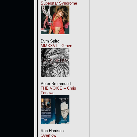
Superstar Syndrome
Dvm Spiro:
MMXXVI – Grave
Peter Brummund:
THE VOICE – Chris
Farlowe
Rob Harrison:
Overflow