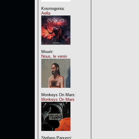
Kosmogonia:
Aella
Mourir:
Nous, le venin
Monkeys On Mars:
Monkeys On Mars
Stefano Panunzi: