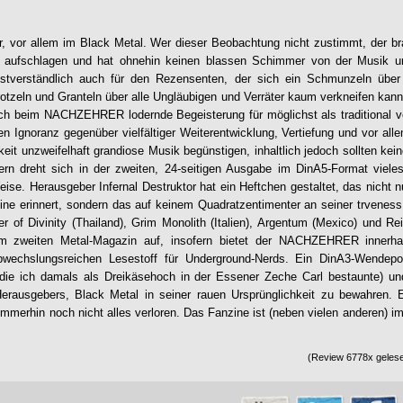
r, vor allem im Black Metal. Wer dieser Beobachtung nicht zustimmt, der b
st aufschlagen und hat ohnehin keinen blassen Schimmer von der Musik u
lbstverständlich auch für den Rezensenten, der sich ein Schmunzeln über 
rotzeln und Granteln über alle Ungläubigen und Verräter kaum verkneifen kann.
uch beim
NACHZEHRER
lodernde Begeisterung für möglichst als traditional 
n Ignoranz gegenüber vielfältiger Weiterentwicklung, Vertiefung und vor alle
keit unzweifelhaft grandiose Musik begünstigen, inhaltlich jedoch sollten ke
fern dreht sich in der zweiten, 24-seitigen Ausgabe im DinA5-Format viele
se. Herausgeber Infernal Destruktor hat ein Heftchen gestaltet, das nicht n
ine erinnert, sondern das auf keinem Quadratzentimenter an seiner trvenes
er of Divinity (Thailand), Grim Monolith (Italien), Argentum (Mexico) und Re
em zweiten Metal-Magazin auf, insofern bietet der
NACHZEHRER
innerha
echslungsreichen Lesestoff für Underground-Nerds. Ein DinA3-Wendepo
die ich damals als Dreikäsehoch in der Essener Zeche Carl bestaunte) un
Herausgebers, Black Metal in seiner rauen Ursprünglichkeit zu bewahren. E
 immerhin noch nicht alles verloren. Das Fanzine ist (neben vielen anderen) 
(Review 6778x gelese