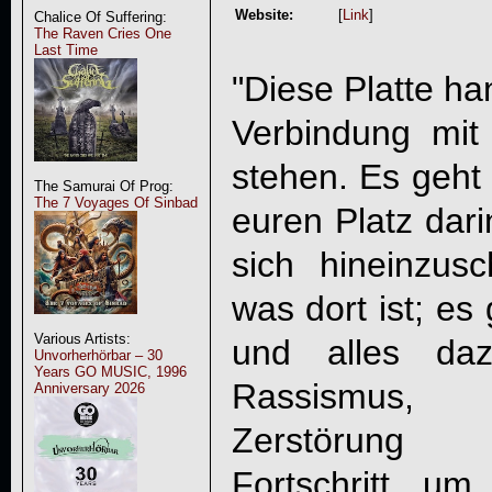
Website:
[
Link
]
Chalice Of Suffering:
The Raven Cries One
Last Time
"Diese Platte ha
Verbindung mit
stehen. Es geht
The Samurai Of Prog:
The 7 Voyages Of Sinbad
euren Platz dari
sich hineinzu
was dort ist; e
Various Artists:
und alles da
Unvorherhörbar – 30
Years GO MUSIC, 1996
Rassismus, 
Anniversary 2026
Zerstörung 
Fortschritt, um