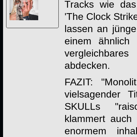
Tracks wie da
'The Clock Strik
lassen an jünge
einem ähnlich
vergleichbares 
abdecken.
FAZIT: "
Monoli
vielsagender T
SKULL
s "rais
klammert auch
enormem inhal