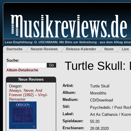
Lese-Empfehlung: O. USCHMANN: Mit Bitte um Verbreitung - aus dem Alltag eines
Startseite
Neuste Reviews
Release-Kalender
News
Live
Suche:
Turtle Skull:
Album-Detailsuche
Neue Reviews
Artist:
Oregon:
Turtle Skull
Always, Never, And
Album:
Monoliths
Forever (1992) – Vinyl-
Remaster
Medium:
CD/Download
Stil:
Psychedelic / Post Roc
Label:
Art As Catharsis / Kozmi
Spieldauer:
55:20
Erschienen:
28.08.2020