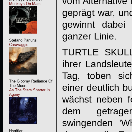
vom Alternative
Monkeys On Mars
geprägt war, un
gewinnt dabei 
ganzer Linie.
Stefano Panunzi:
Caravaggio
TURTLE SKULL 
ihrer Landsleut
Tag, toben si
The Gloomy Radiance Of
einer deutlich b
The Moon:
As The Stars Shatter In
Agony
wächst neben f
dem getrage
swingenden 'W
Horrifier: