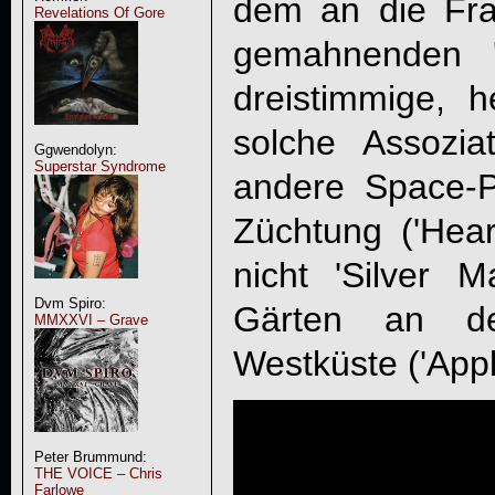
dem an die Fr
Revelations Of Gore
gemahnenden 'R
dreistimmige, h
solche Assozia
Ggwendolyn:
Superstar Syndrome
andere Space-
Züchtung ('Hea
nicht 'Silver M
Dvm Spiro:
Gärten an de
MMXXVI – Grave
Westküste ('Appl
Peter Brummund:
THE VOICE – Chris
Farlowe