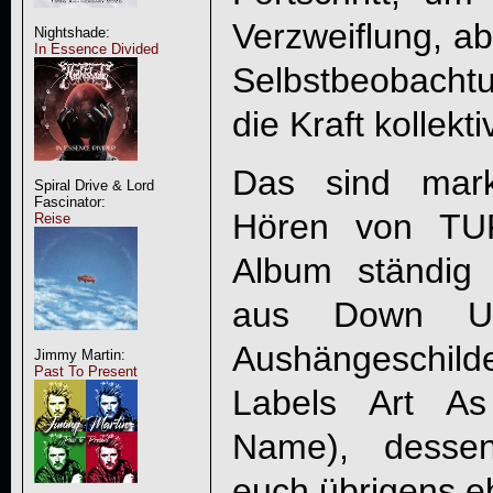
Verzweiflung, ab
Nightshade:
In Essence Divided
Selbstbeobachtu
die Kraft kollek
Das sind mark
Spiral Drive & Lord
Fascinator:
Hören von
TU
Reise
Album ständig
aus Down Un
Aushängeschil
Jimmy Martin:
Past To Present
Labels Art As 
Name), desse
euch übrigens e