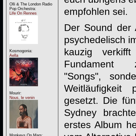
Olli & The London Radio
empfohlen sei.
Pop Orchestra:
Life On Rennes
Der Sound der Au
psychedelisch im
kauzig verkif
Kosmogonia:
Aella
Fundament zi
"Songs", sonde
Weitläufigkei
Mourir:
gesetzt. Die fü
Nous, le venin
Sydney brachte
erstes Album he
Monkeys On Mars: