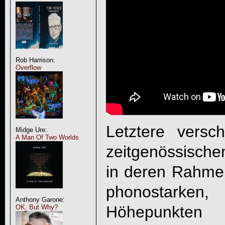
Rob Harrison:
Overflow
Letztere versc
Midge Ure:
A Man Of Two Worlds
zeitgenössische
in deren Rahmen
phonostark
Anthony Garone:
Höhepunkten a
OK, But Why?