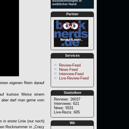
Auszeichnungen in
weiblicher Hand
Partner
Services
Review-Feed
News-Feed
Interview-Feed
Live-Review-Feed
seinen eigenen Reim darauf
Statistiken
auf kuriose Weise einem
Reviews: 26037
ch aber darf man gerne vom
Interviews: 621
News: 5531
Live-Rezis: 605
 in erster Linie (nur noch)
Wir
igen Rocknummer in „
Crazy