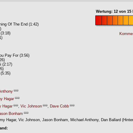
Wertung:
12
von
15
ning Of The End (1:42)
)
(3:18)
Kommen
1)
u Pay For (3:56)
26)
 (2:17)
05)
(5:35)
Anthony
y Hagar
 Hagar
,
Vic Johnson
,
Dave Cobb
ason Bonham
y Hagar, Vic Johnson, Jason Bonham, Michael Anthony, Dan Ballard (Hinte
Band: