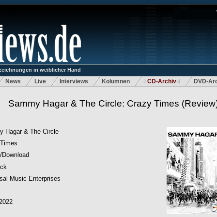
eichnungen in weiblicher Hand
News
Live
Interviews
Kolumnen
CD-Archiv
DVD-Arc
Sammy Hagar & The Circle: Crazy Times
(Review
 Hagar & The Circle
 Times
/Download
ock
sal Music Enterprises
.2022