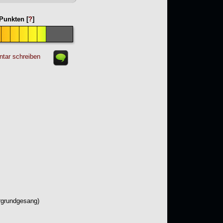
Punkten [
?
]
tar schreiben
rgrundgesang)