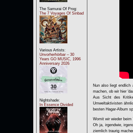
The Samurai Of Prog:
The 7 Voyages Of Sinbad
Various Artists:
Unvorherhörbar – 30
Years GO MUSIC, 1996
Anniversary 2026
Nun also liegt endlich
machen, ob wir hier 
Aus Sicht des Kriti
Nightshade:
Umweltaktivisten ähnl
In Essence Divided
besten Hagar-Album sp
Womit wir wieder beim
Oh ja, irgendwie, irgen
ziemlich traurig mach