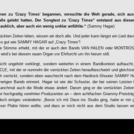
men zu '
Crazy Times
' begannen, versuchte die Welt gerade, sich au
alle gelebt hatten. Der Songtext zu '
Crazy Times
“ entstand aus dieser
laublich, aber auch ein wenig unklar anfühlte.“
(Sammy Hagar)
rückten Zeiten leben, wissen wir doch alle. Und jeder kann längst ein Lied d
s so gut wie SAMMY HAGAR auf „
Crazy Times
“!
ne Stimme erhebt, mit der er auch den Bands VAN HALEN oder MONTR
wird’s bei diesem rauen Organ vor Ehrfurcht um ihn herum still.
cht ungehört verklingt, sondern weiterhin in einem Bandkontext auftaucht,
LE, mit der er nunmehr die verrückten Zeiten heraufbeschwört und gleichzei
ich verrückt, sondern eben waschecht nach dem Hardrock-Shouter SAMMY HA
herigen Bands erinnert. Hagar ist wie der Schuster, der bei seinen Leisten b
manchmal auch die Mode etwas ändert. Darum ging er die verrückten Zeiten
ber hochgradig verehrten Produzenten an – dem achtfachen Grammy-Preisträg
ch einiges veränderte: „Bevor ich mit Dave ins Studio ging, hatte er mir 
eser Platte hören wollte, und dass er mich nicht aus dem Studio lassen wü