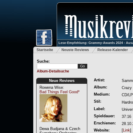
Lese-Empfehlung: Grammy-Awards 2024 - Ausz
Startseite
Neuste Reviews
Release-Kalender
Suche:
Album-Detailsuche
Artist:
Neue Reviews
Sammy
Album:
Rowena Wise:
Crazy
Bad Things Feel Good*
Medium:
CD/LP
Stil:
Hardr
Label:
Univer
Spieldauer:
37:16
Erschienen:
28.10
Dewa Budjana & Czech
Website:
[
Link
]