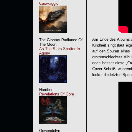
Caravaggio
Am Ende des Albums abe
The Gloomy Radiance Of
The Moon:
Kindheit singt (laut ei
As The Stars Shatter In
auf den Spuren eines
Agony
grottenschlechtes Alb
doch besser diese „
Cr
Cover-Scheiß, während
locker die letzten Spri
Horrifier:
Revelations Of Gore
Ggwendolyn: