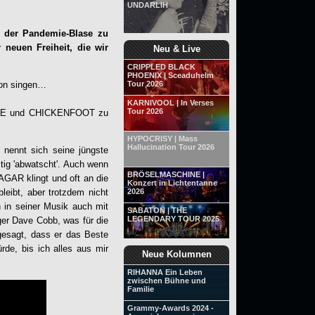
UNDARLIH
s der Pandemie-Blase zu
 neuen Freiheit, die wir
Neu & Live
CRIPPLED BLACK
PHOENIX | Sceaduhelm
avon singen…
Tour 2026
KARNIVOOL | In Verses
Tour 2026
OSE und CHICKENFOOT zu
HYPOCRISY | Mass
Hallucination Tour 2026
 nennt sich seine jüngste
tig 'abwatscht'. Auch wenn
BRÖSELMASCHINE |
GAR klingt und oft an die
Konzert in Lichtentanne
2026
leibt, aber trotzdem nicht
 in seiner Musik auch mit
SABATON | THE
LEGENDARY TOUR 2025
er Dave Cobb, was für die
gesagt, dass er das Beste
rde, bis ich alles aus mir
Neue Kolumnen
RIHANNA Ein Leben
zwischen Bühne und
Familie
Grammy-Awards 2024 -