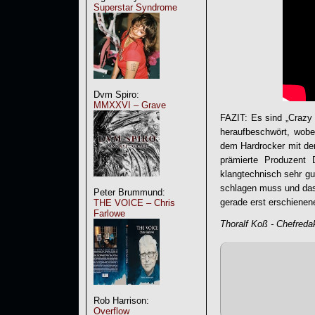
Superstar Syndrome
Dvm Spiro:
MMXXVI – Grave
FAZIT: Es sind „
Crazy
heraufbeschwört, wobei
dem Hardrocker mit de
prämierte Produzent
klangtechnisch sehr gut
schlagen muss und dass
Peter Brummund:
gerade erst erschienen
THE VOICE – Chris
Farlowe
Thoralf Koß - Chefreda
Rob Harrison:
Overflow