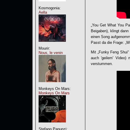
Kosmogonia:
Aella
„You Get What You Pay 
Beigaben), klingt dan
einen Song aufgenommen
Passt da die Frage: „Wo
Mourir:
Mit „Funky Feng Shui“
Nous, le venin
auch 'geilem' Video)
verstummen.
Monkeys On Mars:
Monkeys On Mars
Stefano Panunzi: