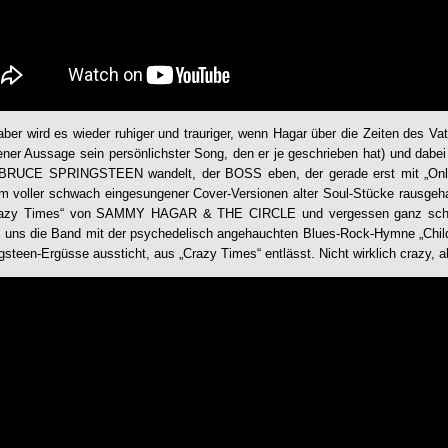
r wird es wieder ruhiger und trauriger, wenn Hagar über die Zeiten des Va
gener Aussage sein persönlichster Song, den er je geschrieben hat) und dabei
 BRUCE SPRINGSTEEN wandelt, der BOSS eben, der gerade erst mit „Only
um voller schwach eingesungener Cover-Versionen alter Soul-Stücke rausgeh
azy Times
“ von
SAMMY HAGAR & THE CIRCLE
und vergessen ganz schn
 uns die Band mit der psychedelisch angehauchten Blues-Rock-Hymne „Childh
ngsteen-Ergüsse aussticht, aus „
Crazy Times
“ entlässt. Nicht wirklich crazy, 