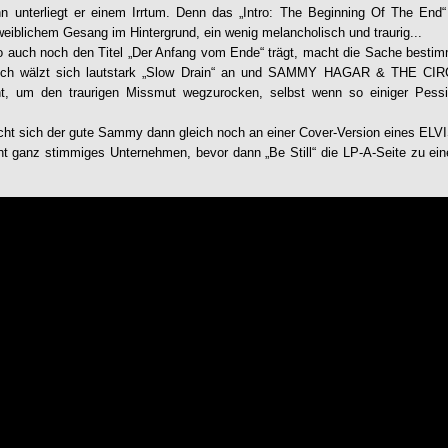
nn unterliegt er einem Irrtum. Denn das „Intro: The Beginning Of The End“ 
 weiblichem Gesang im Hintergrund, ein wenig melancholisch und traurig...
ro auch noch den Titel „Der Anfang vom Ende“ trägt, macht die Sache bestimm
ch wälzt sich lautstark „Slow Drain“ an und
SAMMY HAGAR & THE CIR
t, um den traurigen Missmut wegzurocken, selbst wenn so einiger Pess
ucht sich der gute Sammy dann gleich noch an einer Cover-Version eines E
ht ganz stimmiges Unternehmen, bevor dann „Be Still“ die LP-A-Seite zu e