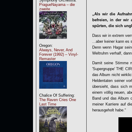
Symphony Orchestra:
PragueNayama – die
zweite
„Als wir die Aufnah
befreien, in der wir 
spürten, die sich ung
Dass wir in extrem ver
...aber keiner kann e
Oregon:
Denn wenn Hagar sei
Always, Never, And
Weltruhm verhalf, dann 
Forever (1992) – Vinyl-
Remaster
Damit seine Stimme ni
'Supergruppe' THE CIRC
das Album nicht wirkl
Heldentaten seiner vor
übersieht, dass sich 
einem völlig neuen, a
Chalice Of Suffering:
Band und das Album do
The Raven Cries One
Last Time
meiner Karriere auf di
herausgeholt habe.“