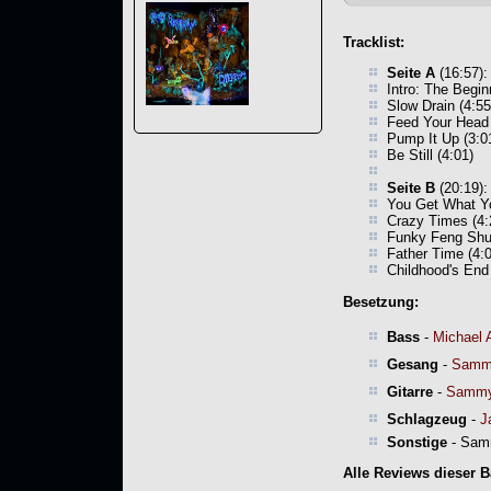
Tracklist:
Seite A
(16:57):
Intro: The Begin
Slow Drain (4:55
Feed Your Head 
Pump It Up (3:0
Be Still (4:01)
Seite B
(20:19):
You Get What Yo
Crazy Times (4:
Funky Feng Shui
Father Time (4:
Childhood's End 
Besetzung:
Bass
-
Michael 
Gesang
-
Samm
Gitarre
-
Sammy
Schlagzeug
-
J
Sonstige
- Samm
Alle Reviews dieser 