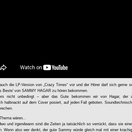
 auch die LP-Version von „
Crazy Times
“ vor und der Hörer darf sich gerne 
'das Beste' von SAMMY HAGAR zu hören bekommen.
kers nicht unbedingt – aber das Gute bekommen wir von Hagar, der 
ich halbnackt auf dem Cover posiert, auf jeden Fall geboten. Soundtechnis
rechen.
 Thema wären...
dwo und irgendwann sind die Zeiten ja tatsächlich so verrückt, dass sie einen
en. Wenn also wer denkt, der gute Sammy würde gleich mal mit einer krach