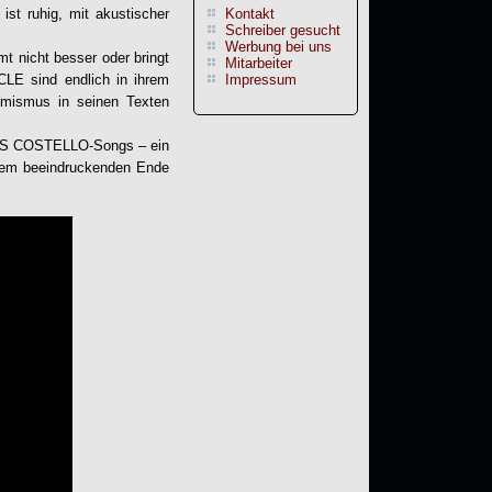
ist ruhig, mit akustischer
Kontakt
Schreiber gesucht
Werbung bei uns
t nicht besser oder bringt
Mitarbeiter
CLE
sind endlich in ihrem
Impressum
imismus in seinen Texten
LVIS COSTELLO-Songs – ein
inem beeindruckenden Ende