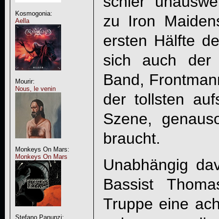
schier unauswei
Kosmogonia:
zu Iron Maiden
Aella
ersten Hälfte d
sich auch der
Band, Frontmann
Mourir:
Nous, le venin
der tollsten au
Szene, genaus
braucht.
Monkeys On Mars:
Monkeys On Mars
Unabhängig dav
Bassist Thoma
Truppe eine acht
Stefano Panunzi: