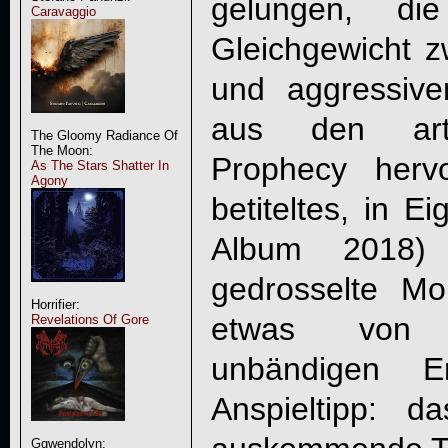
gelungen, di
Caravaggio
Gleichgewicht z
und aggressive
aus den artv
The Gloomy Radiance Of
The Moon:
Prophecy herv
As The Stars Shatter In
Agony
betiteltes, in Ei
Album 2018)
gedrosselte M
Horrifier:
etwas von i
Revelations Of Gore
unbändigen En
Anspieltipp: 
Ggwendolyn: