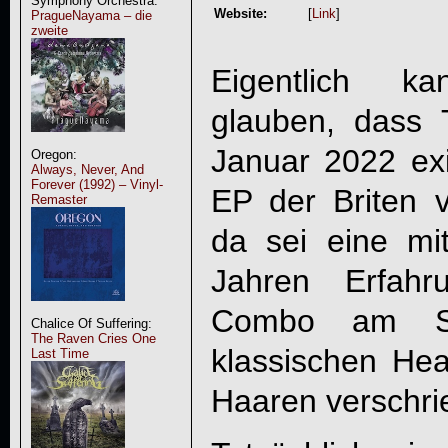
Symphony Orchestra:
Website:
[
Link
]
PragueNayama – die
zweite
Eigentlich k
glauben, dass
Januar 2022 exi
Oregon:
Always, Never, And
Forever (1992) – Vinyl-
EP der Briten v
Remaster
da sei eine mi
Jahren Erfahr
Combo am St
Chalice Of Suffering:
The Raven Cries One
klassischen He
Last Time
Haaren verschri