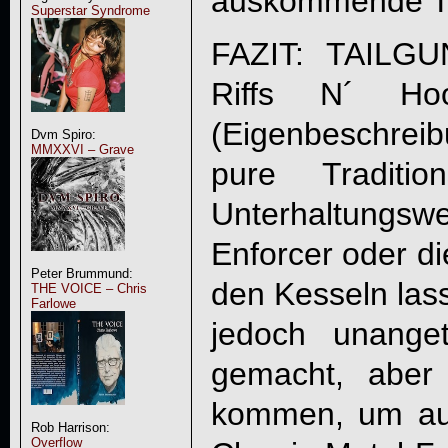
auskommende Tit
Superstar Syndrome
FAZIT:
TAILG
Riffs N´ Hook
(Eigenbeschreib
Dvm Spiro:
MMXXVI – Grave
pure Traditi
Unterhaltungswe
Enforcer oder d
Peter Brummund:
den Kesseln lass
THE VOICE – Chris
Farlowe
jedoch unanget
gemacht, abe
kommen, um auf
Rob Harrison:
Overflow