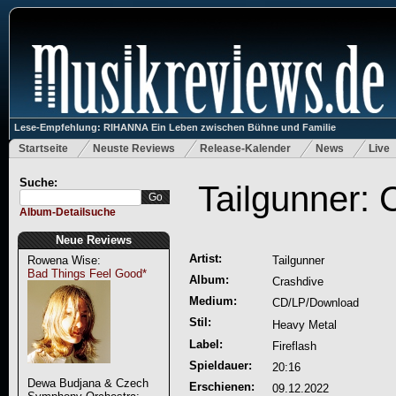
Lese-Empfehlung: RIHANNA Ein Leben zwischen Bühne und Familie
Startseite
Neuste Reviews
Release-Kalender
News
Live
Suche:
Tailgunner: 
Album-Detailsuche
Neue Reviews
Artist:
Rowena Wise:
Tailgunner
Bad Things Feel Good*
Album:
Crashdive
Medium:
CD/LP/Download
Stil:
Heavy Metal
Label:
Fireflash
Spieldauer:
20:16
Dewa Budjana & Czech
Erschienen:
09.12.2022