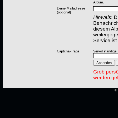
Album.
Deine Mailadresse
(optional)
Hinweis
: D
Benachric
diesem Albu
weitergegeb
Service ist
Captcha-Frage
Vervollständige
Grob pers
werden gel
© 