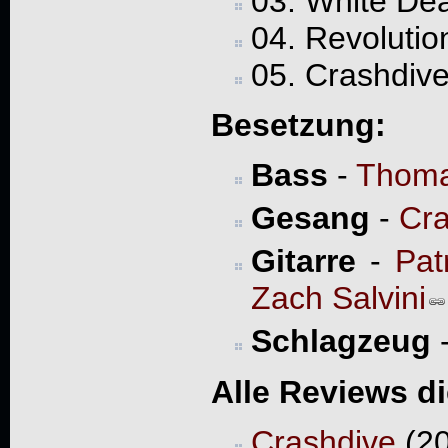
03. White De
04. Revoluti
05. Crashdiv
Besetzung:
Bass
-
Thom
Gesang
-
Cra
Gitarre
-
Pat
Zach Salvini
Schlagzeug
Alle Reviews d
Crashdive
(20