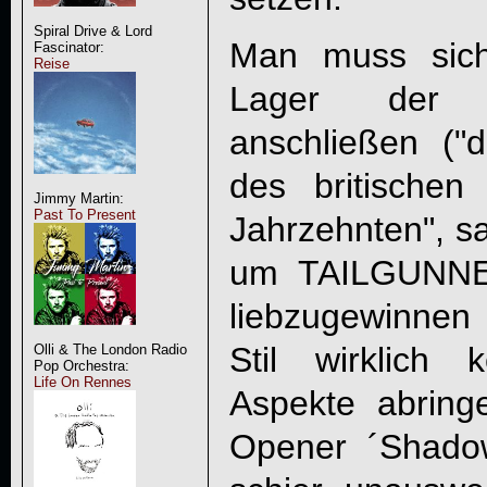
Spiral Drive & Lord
Man muss sic
Fascinator:
Reise
Lager der M
anschließen ("
des britischen
Jimmy Martin:
Past To Present
Jahrzehnten", s
um
TAILGUNN
liebzugewinne
Stil wirklich 
Olli & The London Radio
Pop Orchestra:
Life On Rennes
Aspekte abring
Opener ´Shado