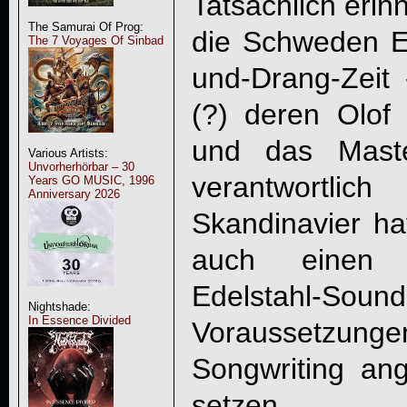
Tatsächlich erin
The Samurai Of Prog:
die Schweden En
The 7 Voyages Of Sinbad
und-Drang-Zeit 
(?) deren Olof
und das Mast
Various Artists:
Unvorherhörbar – 30
verantwortl
Years GO MUSIC, 1996
Anniversary 2026
Skandinavier h
auch einen ze
Edelstahl-Sound
Nightshade:
In Essence Divided
Voraussetzungen
Songwriting a
setzen.