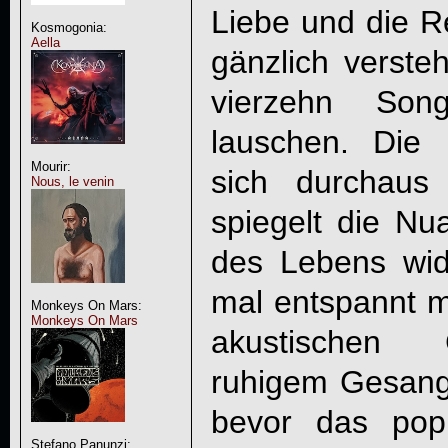
Liebe und die Re
Kosmogonia:
Aella
gänzlich verst
vierzehn So
lauschen. Die 
Mourir:
sich durchaus
Nous, le venin
spiegelt die N
des Lebens wide
mal entspannt m
Monkeys On Mars:
Monkeys On Mars
akustischen 
ruhigem Gesang 
bevor das pop
Stefano Panunzi: