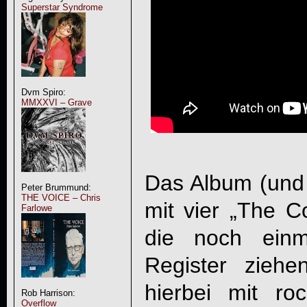
Superstar Syndrome
Dvm Spiro:
MMXXVI – Grave
Das Album (und 
Peter Brummund:
THE VOICE – Chris
mit vier „The C
Farlowe
die noch einm
Register ziehe
hierbei mit ro
Rob Harrison:
Overflow