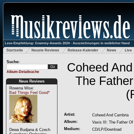
Lese-Empfehlung: Grammy-Awards 2024 - Auszeichnungen in weiblicher Hand
Startseite
Neuste Reviews
Release-Kalender
News
Live
Suche:
Coheed And C
Album-Detailsuche
The Father
Neue Reviews
Rowena Wise:
(
Bad Things Feel Good*
Artist:
Coheed And Cambria
Album:
Vaxis III: The Father O
Medium:
CD/LP/Download
Dewa Budjana & Czech