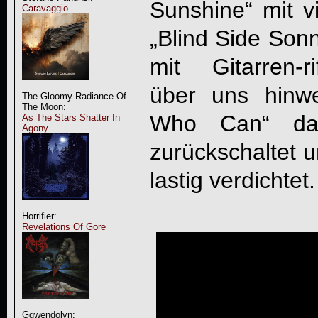
Sunshine“ mit vi
Caravaggio
„Blind Side Son
mit Gitarren-r
über uns hinw
The Gloomy Radiance Of
The Moon:
Who Can“ da
As The Stars Shatter In
Agony
zurückschaltet 
lastig verdichtet.
Horrifier:
Revelations Of Gore
Ggwendolyn: