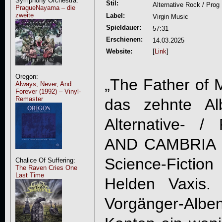
Symphony Orchestra:
Stil:
Alternative Rock / Prog
PragueNayama – die
zweite
Label:
Virgin Music
Spieldauer:
57:31
Erschienen:
14.03.2025
Website:
[
Link
]
Oregon:
„The Father of M
Always, Never, And
Forever (1992) – Vinyl-
Remaster
das zehnte A
Alternative- 
AND CAMBRIA
Science-Ficti
Chalice Of Suffering:
The Raven Cries One
Last Time
Helden Vaxis.
Vorgänger-Alben