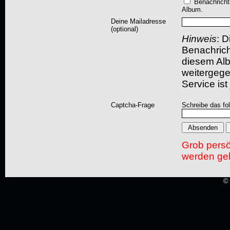
Benachricht
Album.
Deine Mailadresse
(optional)
Hinweis
: D
Benachric
diesem Albu
weitergegeb
Service ist
Captcha-Frage
Schreibe das fo
Grob pers
werden gel
© 