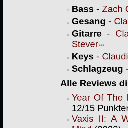
Bass
-
Zach 
Gesang
-
Cla
Gitarre
-
Cl
Stever
Keys
-
Claud
Schlagzeug
Alle Reviews d
Year Of The 
12/15 Punkte
Vaxis II: A