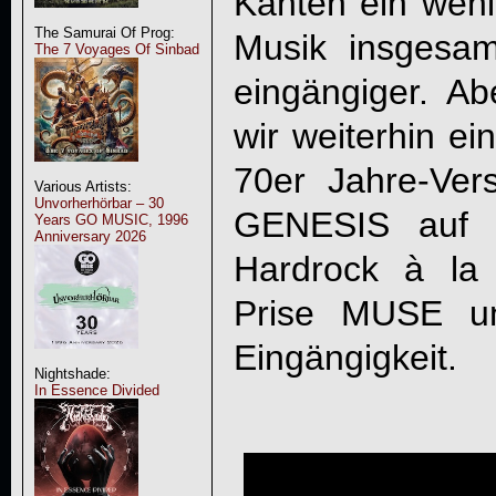
Kanten ein weni
The Samurai Of Prog:
Musik insgesa
The 7 Voyages Of Sinbad
eingängiger. 
wir weiterhin e
70er Jahre-Ve
Various Artists:
Unvorherhörbar – 30
GENESIS auf 
Years GO MUSIC, 1996
Anniversary 2026
Hardrock à la
Prise MUSE u
Eingängigkeit.
Nightshade:
In Essence Divided