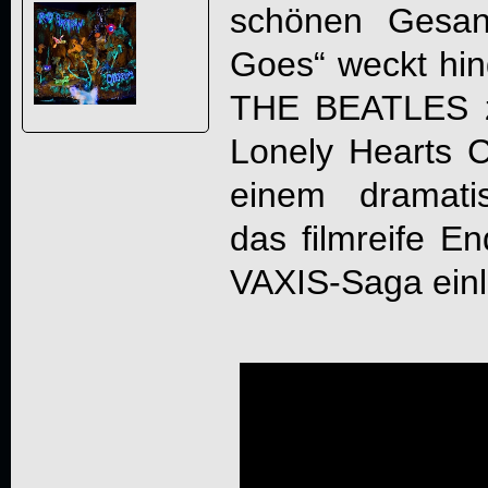
schönen Gesan
Goes“ weckt hi
THE BEATLES zu
Lonely Hearts C
einem dramati
das filmreife En
VAXIS-Saga einle