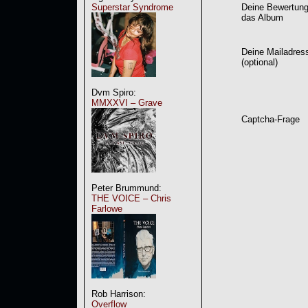
Superstar Syndrome
Deine Bewertung
das Album
Deine Mailadres
(optional)
Dvm Spiro:
MMXXVI – Grave
Captcha-Frage
Peter Brummund:
THE VOICE – Chris
Farlowe
Rob Harrison:
Overflow