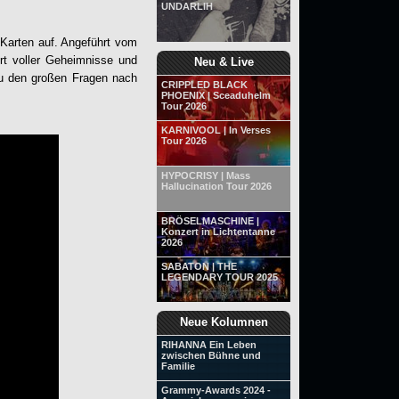
UNDARLIH
-Karten auf. Angeführt vom
rt voller Geheimnisse und
Neu & Live
zu den großen Fragen nach
CRIPPLED BLACK
PHOENIX | Sceaduhelm
Tour 2026
KARNIVOOL | In Verses
Tour 2026
HYPOCRISY | Mass
Hallucination Tour 2026
BRÖSELMASCHINE |
Konzert in Lichtentanne
2026
SABATON | THE
LEGENDARY TOUR 2025
Neue Kolumnen
RIHANNA Ein Leben
zwischen Bühne und
Familie
Grammy-Awards 2024 -