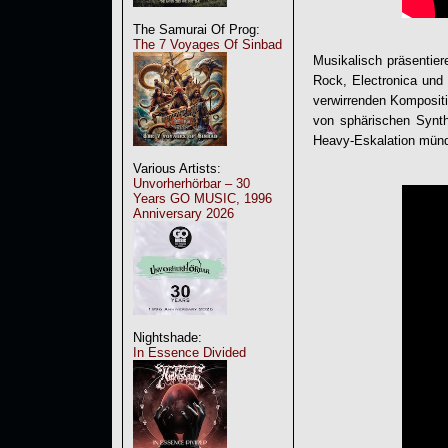
The Samurai Of Prog:
The 7 Voyages Of Sinbad
Musikalisch präsentier
Rock, Electronica und
verwirrenden Komposit
von sphärischen Synth
Heavy-Eskalation münde
Various Artists:
Unvorherhörbar – 30
Years GO MUSIC, 1996
Anniversary 2026
Nightshade:
In Essence Divided