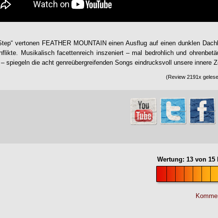
Step
“ vertonen
FEATHER MOUNTAIN
einen Ausflug auf einen dunklen Dachb
flikte. Musikalisch facettenreich inszeniert – mal bedrohlich und ohrenbetäu
– spiegeln die acht genreübergreifenden Songs eindrucksvoll unsere innere Ze
(Review 2191x gelesen
Wertung:
13
von
15
Kommen