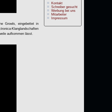
Kontakt
Schreiber gesucht
Werbung bei uns
Mitarbeiter
Impressum
he Growls, eingebettet in
onica-Klanglandschaften
eweile aufkommen lässt.