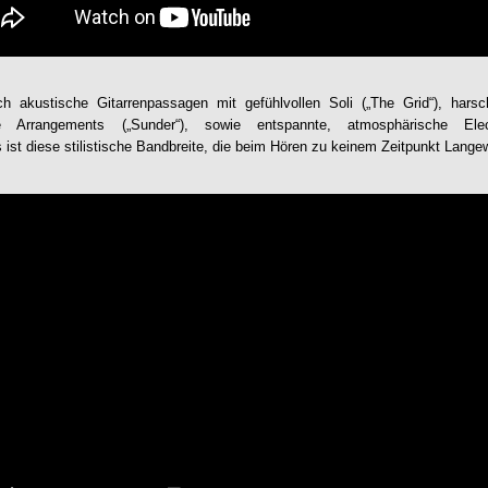
h akustische Gitarrenpassagen mit gefühlvollen Soli („The Grid“), harsc
Arrangements („Sunder“), sowie entspannte, atmosphärische Electr
s ist diese stilistische Bandbreite, die beim Hören zu keinem Zeitpunkt Lang