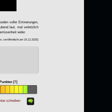
oden voller Erinnerungen,
bend laut, mal verletzlich
rrissenheit wider.
, veröffentlicht am
16.12.2025
)
Punkten [
?
]
tar schreiben