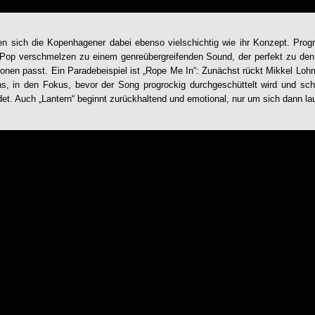
en sich die Kopenhagener dabei ebenso vielschichtig wie ihr Konzept. Prog
 Pop verschmelzen zu einem genreübergreifenden Sound, der perfekt zu den 
ionen passt. Ein Paradebeispiel ist „Rope Me In“: Zunächst rückt Mikkel L
s, in den Fokus, bevor der Song progrockig durchgeschüttelt wird und schl
t. Auch „Lantern“ beginnt zurückhaltend und emotional, nur um sich dann la