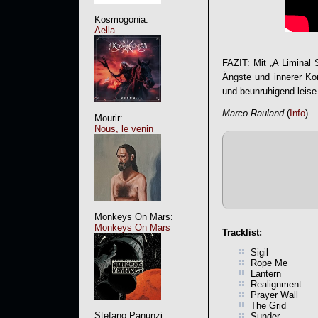
Kosmogonia:
Aella
FAZIT: Mit „
A Liminal 
Ängste und innerer Kon
und beunruhigend leise 
Marco Rauland
(
Info
)
Mourir:
Nous, le venin
Monkeys On Mars:
Monkeys On Mars
Tracklist:
Sigil
Rope Me
Lantern
Realignment
Prayer Wall
The Grid
Stefano Panunzi:
Sunder