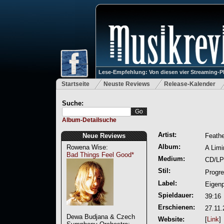
Lese-Empfehlung: Von diesen vier Streaming-P
Startseite
Neuste Reviews
Release-Kalender
Suche:
Album-Detailsuche
Artist:
Neue Reviews
Feathe
Album:
Rowena Wise:
A Limi
Bad Things Feel Good*
Medium:
CD/LP
Stil:
Progre
Label:
Eigenp
Spieldauer:
39:16
Erschienen:
27.11.
Dewa Budjana & Czech
Website:
[
Link
]