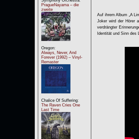
Symphony Orchestra:
PragueNayama – die
zweite
Auf ihrem Album „
A Li
Joker wird der Hörer 
verdrängter Erinnerun
Identität und Sinn des
Oregon:
Always, Never, And
Forever (1992) – Vinyl-
Remaster
Chalice Of Suffering:
The Raven Cries One
Last Time