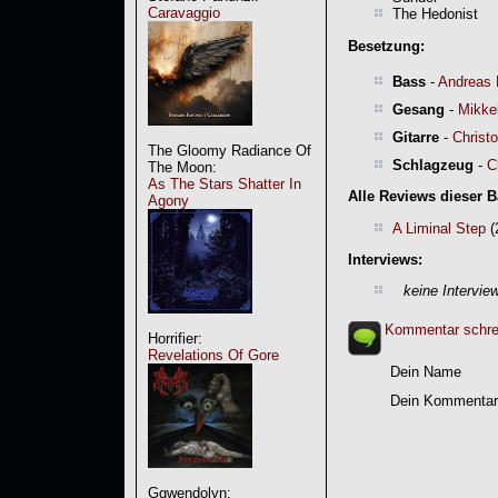
Caravaggio
The Hedonist
Besetzung:
Bass
-
Andreas 
Gesang
-
Mikke
Gitarre
-
Christ
The Gloomy Radiance Of
Schlagzeug
-
C
The Moon:
As The Stars Shatter In
Alle Reviews dieser 
Agony
A Liminal Step
(
Interviews:
keine Intervie
Kommentar schre
Horrifier:
Revelations Of Gore
Dein Name
Dein Kommentar
Ggwendolyn: