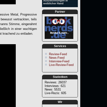
Auszeichnungen in
weiblicher Hand
Partner
ressive Metal, Progressive
bewusst vertrackten, teils
ohmanns Stimme, eingerahmt
ießlich in einer wuchtigen
ut krachend zu entladen.
Services
Review-Feed
News-Feed
Interview-Feed
Live-Review-Feed
Statistiken
Reviews: 26037
Interviews: 621
News: 5531
Live-Rezis: 605
Wir