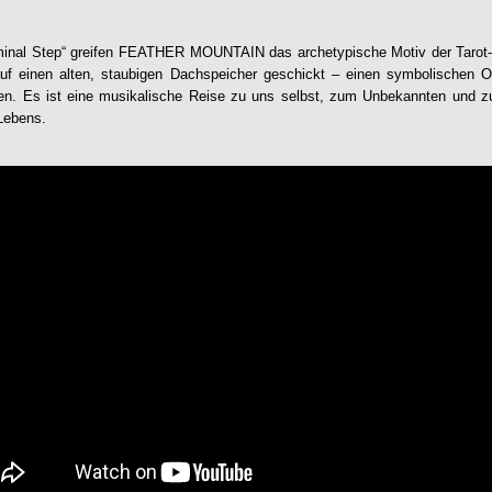
minal Step
“ greifen
FEATHER MOUNTAIN
das archetypische Motiv der Tarot
auf einen alten, staubigen Dachspeicher geschickt – einen symbolischen O
gen. Es ist eine musikalische Reise zu uns selbst, zum Unbekannten und 
 Lebens.