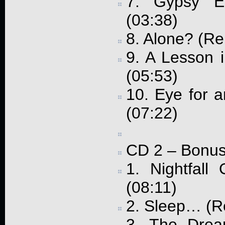
7. Gypsy E
(03:38)
8. Alone? (Re
9. A Lesson 
(05:53)
10. Eye for 
(07:22)
CD 2 – Bonus 
1. Nightfall
(08:11)
2. Sleep… (R
3. The Drea