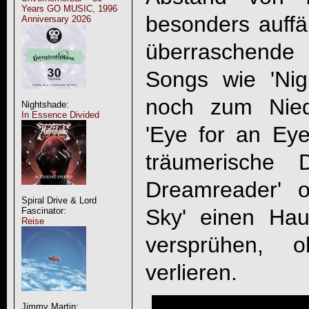
Years GO MUSIC, 1996
besonders auffä
Anniversary 2026
überraschende Z
Songs wie 'Nigh
noch zum Niede
Nightshade:
In Essence Divided
'Eye for an Eye
träumerische 
Dreamreader' 
Spiral Drive & Lord
Sky' einen Hau
Fascinator:
Reise
versprühen, 
verlieren.
Jimmy Martin: