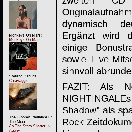
zweiten C
Originalaufn
dynamisch de
Ergänzt wird 
Monkeys On Mars:
Monkeys On Mars
einige Bonust
sowie Live-Mits
sinnvoll abrunde
Stefano Panunzi:
Caravaggio
FAZIT: Als Ne
NIGHTINGALE
Shadow" als sp
The Gloomy Radiance Of
Rock Zeitdokume
The Moon:
As The Stars Shatter In
Agony