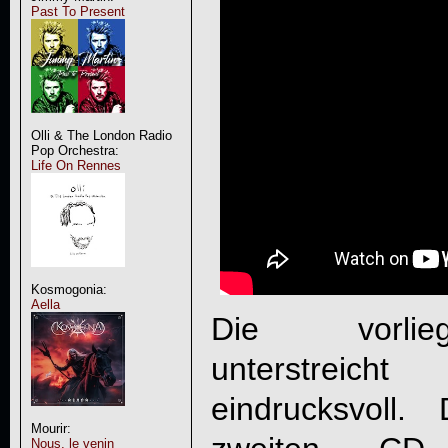
Past To Present
Olli & The London Radio
Pop Orchestra:
Life On Rennes
Kosmogonia:
Aella
Die vorlie
unterstreich
eindrucksvoll
Mourir:
Nous, le venin