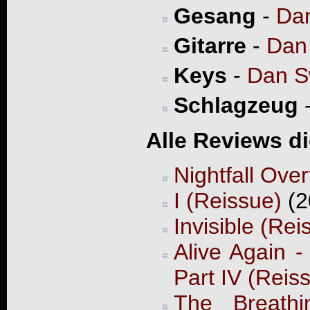
Gesang
-
Da
Gitarre
-
Dan
Keys
-
Dan 
Schlagzeug
Alle Reviews d
Nightfall Ove
I (Reissue)
(2
Invisible (Rei
Alive Again 
Part IV (Reis
The Breathi