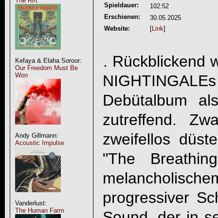
The Rift
Spieldauer:
102:52
Erschienen:
30.05.2025
Website:
[
Link
]
. Rückblickend 
Kefaya & Elaha Soroor:
Our Freedom Must Be
Won
NIGHTINGALE
s
Debütalbum als
zutreffend. Zw
zweifellos düste
Andy Gillmann:
Acoustic Impulse
"The Breathi
melancholisch
progressiver Sch
Vanderlust:
The Human Farm
Sound, der in 