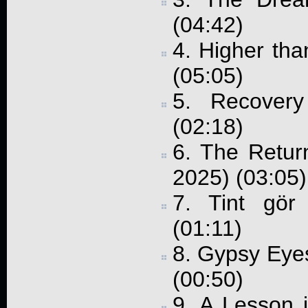
(04:42)
4. Higher th
(05:05)
5. Recover
(02:18)
6. The Retur
2025) (03:05)
7. Tint gör
(01:11)
8. Gypsy Eyes
(00:50)
9. A Lesson i