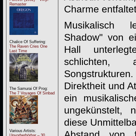
Remaster
Charme entfaltet
Musikalisch 
Shadow" von ein
Chalice Of Suffering:
Hall unterleg
The Raven Cries One
Last Time
schlichten, 
Songstrukture
Direktheit und A
The Samurai Of Prog:
The 7 Voyages Of Sinbad
ein musikalisc
ungekünstelt, 
diese Unmittelba
Various Artists:
Abstand von f
Unvorherhörbar – 30