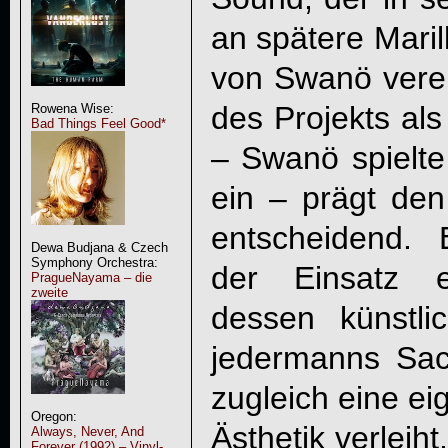
an spätere Marill
von Swanö vereh
des Projekts als
Rowena Wise:
Bad Things Feel Good*
– Swanö spielte 
ein – prägt de
entscheidend. B
Dewa Budjana & Czech
Symphony Orchestra:
der Einsatz e
PragueNayama – die
zweite
dessen künstli
jedermanns Sach
zugleich eine ei
Oregon:
Ästhetik verleih
Always, Never, And
Forever (1992) – Vinyl-