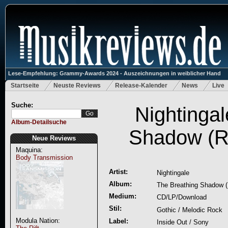
Lese-Empfehlung: Grammy-Awards 2024 - Auszeichnungen in weiblicher Hand
Startseite
Neuste Reviews
Release-Kalender
News
Live
Suche:
Nightingal
Album-Detailsuche
Shadow (R
Neue Reviews
Maquina:
Body Transmission
Artist:
Nightingale
Album:
The Breathing Shadow (
Medium:
CD/LP/Download
Stil:
Gothic / Melodic Rock
Modula Nation:
Label:
Inside Out / Sony