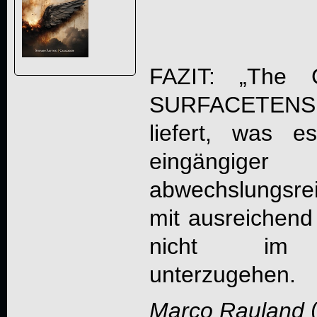
FAZIT: „
The G
SURFACETENS
liefert, was es
eingängig
abwechslungsrei
mit ausreichen
nicht im Ma
unterzugehen.
Marco Rauland