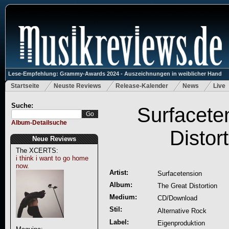
Lese-Empfehlung: Grammy-Awards 2024 - Auszeichnungen in weiblicher Hand
Startseite
Neuste Reviews
Release-Kalender
News
Live
Suche:
Surfacete
Album-Detailsuche
Distor
Neue Reviews
The XCERTS:
i think i want to go home
now.
Artist:
Surfacetension
Album:
The Great Distortion
Medium:
CD/Download
Stil:
Alternative Rock
Label:
Eigenproduktion