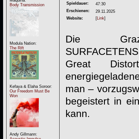
Maquina:
Spieldauer:
47:30
Body Transmission
Erschienen:
29.11.2025
Website:
[
Link
]
Die Graz
Modula Nation:
The Rift
SURFACETENS
Great Distort
energiegelade
man – vorzugswe
Kefaya & Elaha Soroor:
Our Freedom Must Be
Won
begeistert in e
kann.
Andy Gillmann:
Acoustic Impulse