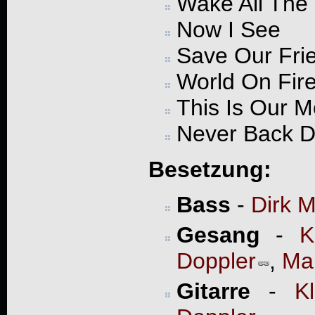
Wake All The
Now I See
Save Our Fri
World On Fir
This Is Our 
Never Back 
Besetzung:
Bass
-
Dirk M
Gesang
-
K
Doppler
,
Ma
Gitarre
-
K