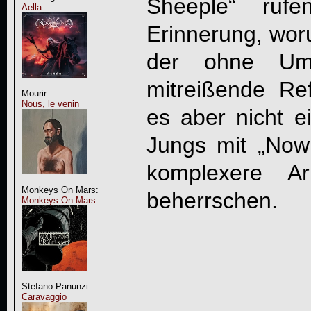
Sheeple“ rufe
Aella
Erinnerung, wor
der ohne Ums
mitreißende Ref
Mourir:
Nous, le venin
es aber nicht ei
Jungs mit „Now
komplexere Ar
Monkeys On Mars:
beherrschen.
Monkeys On Mars
Stefano Panunzi:
Caravaggio