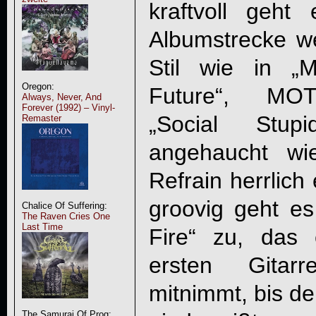
kraftvoll geh
Albumstrecke we
Stil wie in „
Oregon:
Future“, MO
Always, Never, And
Forever (1992) – Vinyl-
„Social Stupi
Remaster
angehaucht wi
Refrain herrlich 
groovig geht es
Chalice Of Suffering:
The Raven Cries One
Last Time
Fire“ zu, das
ersten Gitar
mitnimmt, bis de
The Samurai Of Prog: