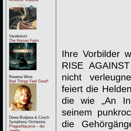
Vanderlust:
The Human Farm
Ihre Vorbilde
RISE AGAINST 
nicht verleug
Rowena Wise:
Bad Things Feel Good*
feiert die Helde
die wie „An In
seinem punkrock
Dewa Budjana & Czech
die Gehörgäng
Symphony Orchestra:
PragueNayama – die
zweite