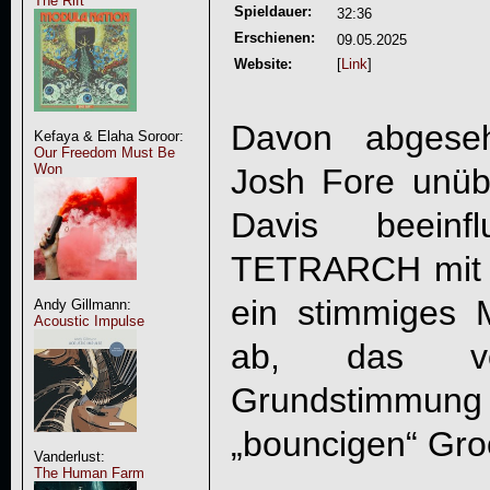
The Rift
Spieldauer:
32:36
Erschienen:
09.05.2025
Website:
[
Link
]
Davon abgese
Kefaya & Elaha Soroor:
Our Freedom Must Be
Won
Josh Fore unüb
Davis beeinfl
TETRARCH
mit 
ein stimmiges 
Andy Gillmann:
Acoustic Impulse
ab, das vo
Grundstimm
„bouncigen“ Groo
Vanderlust:
The Human Farm