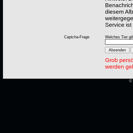
Benachric
diesem Albu
weitergegeb
Service ist
Captcha-Frage
Welches Tier gi
Grob pers
werden gel
© 