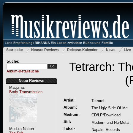
Lese-Empfehlung: RIHANNA Ein Leben zwischen Bühne und Familie
Startseite
Neuste Reviews
Release-Kalender
News
Live
Suche:
Tetrarch: T
Album-Detailsuche
(
Neue Reviews
Maquina:
Body Transmission
Artist:
Tetrarch
Album:
The Ugly Side Of Me
Medium:
CD/LP/Download
Stil:
Modern- und Nu-Metal
Modula Nation:
Label:
Napalm Records