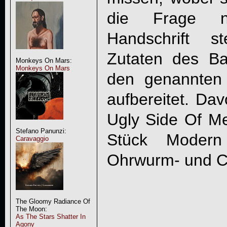
die Frage n
Handschrift s
Zutaten des B
Monkeys On Mars:
Monkeys On Mars
den genannten 
aufbereitet. Da
Ugly Side Of M
Stefano Panunzi:
Stück Modern 
Caravaggio
Ohrwurm- und Clu
The Gloomy Radiance Of
The Moon:
As The Stars Shatter In
Agony