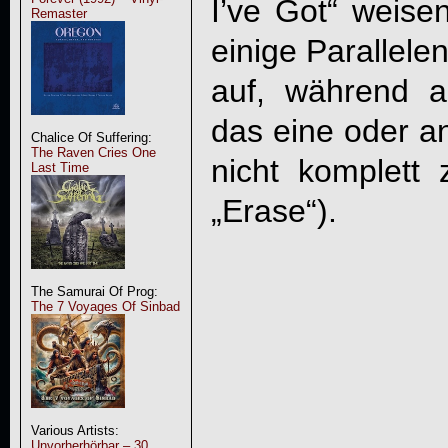
I’ve Got“ weisen
Remaster
einige Parallele
auf, während a
das eine oder 
Chalice Of Suffering:
The Raven Cries One
nicht komplett 
Last Time
„Erase“).
The Samurai Of Prog:
The 7 Voyages Of Sinbad
Various Artists:
Unvorherhörbar – 30