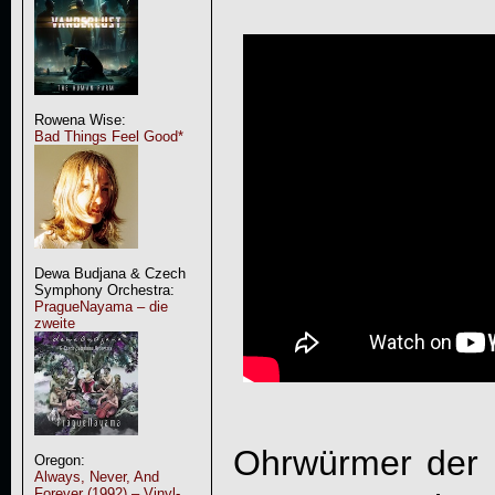
Rowena Wise:
Bad Things Feel Good*
Dewa Budjana & Czech
Symphony Orchestra:
PragueNayama – die
zweite
Ohrwürmer der 
Oregon:
Always, Never, And
Forever (1992) – Vinyl-