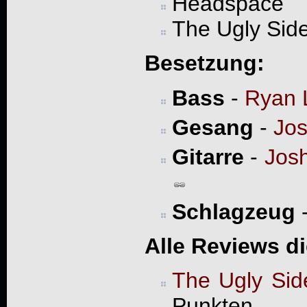
Headspace
The Ugly Sid
Besetzung:
Bass
-
Ryan 
Gesang
-
Jos
Gitarre
-
Jos
Schlagzeug
Alle Reviews d
The Ugly Si
Punkten