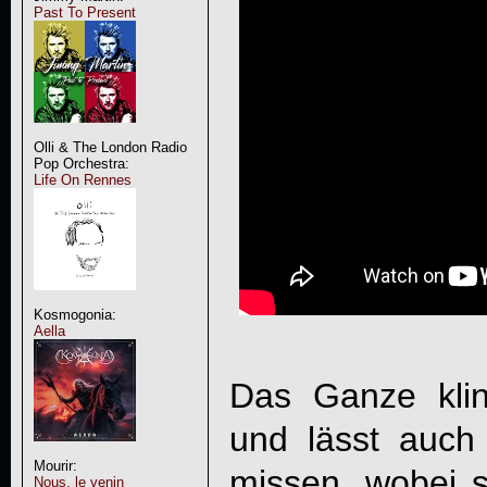
Past To Present
Olli & The London Radio
Pop Orchestra:
Life On Rennes
Kosmogonia:
Aella
Das Ganze kling
und lässt auch 
Mourir:
missen, wobei 
Nous, le venin