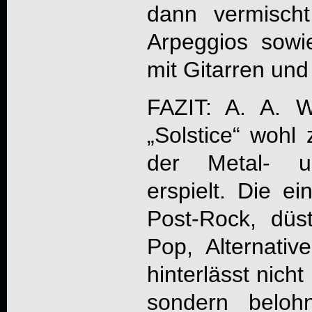
dann vermischt
Arpeggios sowi
mit Gitarren und
FAZIT:
A. A. 
„
Solstice
“ wohl 
der Metal- u
erspielt. Die e
Post-Rock, dü
Pop, Alternativ
hinterlässt nich
sondern beloh