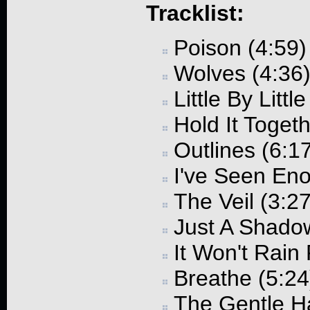
Tracklist:
Poison (4:59)
Wolves (4:36
Little By Littl
Hold It Togeth
Outlines (6:1
I've Seen Eno
The Veil (3:27
Just A Shado
It Won't Rain
Breathe (5:24
The Gentle H