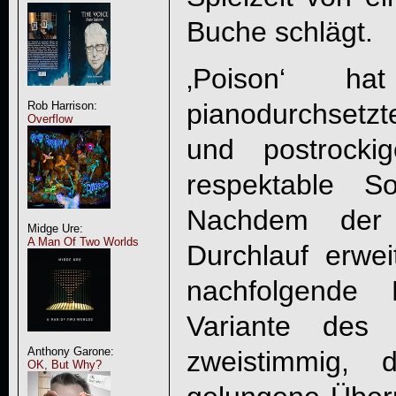
Buche schlägt.
‚Poison‘ ha
pianodurchsetz
Rob Harrison:
Overflow
und postrocki
respektable Son
Nachdem der 
Midge Ure:
A Man Of Two Worlds
Durchlauf erwe
nachfolgende 
Variante des 
Anthony Garone:
zweistimmig, 
OK, But Why?