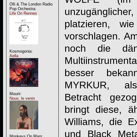
Olli & The London Radio
unzugänglicher
Pop Orchestra:
Life On Rennes
platzieren, wi
vorschlagen. A
noch die dän
Kosmogonia:
Aella
Multiinstrumen
besser bekan
MYRKUR, als
Mourir:
Betracht gezo
Nous, le venin
bringt diese, ä
Williams, die 
und Black Meta
Monkeys On Mars: