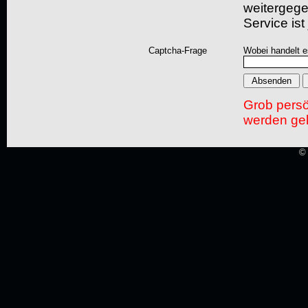
weitergegeb
Service ist
Captcha-Frage
Wobei handelt es
Grob pers
werden gel
© 