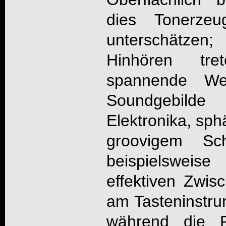
dies Tonerzeu
unterschätzen
Hinhören tre
spannende We
Soundgebild
Elektronika, sp
groovigem Sch
beispielsweis
effektiven Zwisc
am Tasteninstrum
während die P