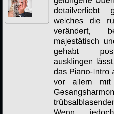
gelungene Überr
detailverliebt
welches die r
verändert, 
majestätisch un
gehabt post
ausklingen lässt.
das Piano-Intro a
vor allem mit 
Gesangsharmo
trübsalblasen
Wenn jedoch