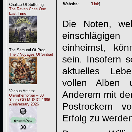
Website:
[
Link
]
Chalice Of Suffering:
The Raven Cries One
Last Time
Die Noten, we
einschlägigen
einheimst, kön
The Samurai Of Prog:
The 7 Voyages Of Sinbad
sein. Insofern 
aktuelles Leb
vollen Alben 
Various Artists:
Anderem mit den
Unvorherhörbar – 30
Years GO MUSIC, 1996
Postrockern v
Anniversary 2026
Erfolg zu werden