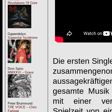
Revelations Of Gore
Ggwendolyn:
Superstar Syndrome
Die ersten Sing
zusammeng
Dvm Spiro:
MMXXVI – Grave
aussagekräfti
gesamte Musik
mit einer ver
Peter Brummund:
THE VOICE – Chris
Spielzeit von e
Farlowe