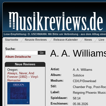
Lese-Empfehlung: O. USCHMANN: Mit Bitte um Verbreitung - aus dem Alltag eines
Startseite
Neuste Reviews
Release-Kalender
News
Live
Suche:
A. A. William
Album-Detailsuche
Neue Reviews
Artist:
Oregon:
A. A. Williams
Always, Never, And
Album:
Solstice
Forever (1992) – Vinyl-
Remaster
Medium:
CD/LP/Download
Stil:
Chamber Pop, Post-Rock
Label:
Reigning Phoenix Music
Spieldauer:
58:14
Erschienen:
05.06.2026