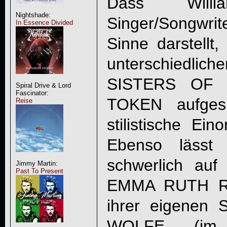
Dass Will
Nightshade:
Singer/Songwri
In Essence Divided
Sinne darstellt
unterschiedl
SISTERS OF 
Spiral Drive & Lord
Fascinator:
TOKEN aufgesp
Reise
stilistische Ein
Ebenso lässt
schwerlich auf
Jimmy Martin:
Past To Present
EMMA RUTH RUN
ihrer eigenen
WOLFE (im V