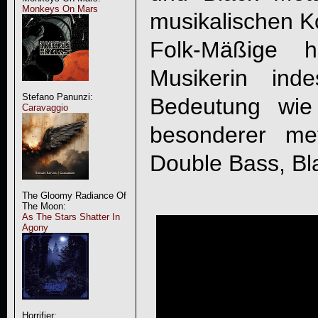
Monkeys On Mars
musikalischen Ko
Folk-Mäßige h
Musikerin ind
Stefano Panunzi:
Bedeutung wie
Caravaggio
besonderer met
Double Bass, Bla
The Gloomy Radiance Of
The Moon:
As The Stars Shatter In
Agony
Horrifier: