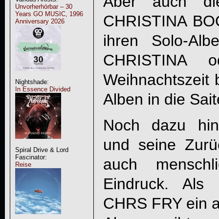
Aber auch di
Unvorherhörbar – 30
Years GO MUSIC, 1996
CHRISTINA BOOT
Anniversary 2026
ihren Solo-Al
CHRISTINA o
Weihnachtszei
Nightshade:
In Essence Divided
Alben in die Sait
Noch dazu hint
und seine Zurü
Spiral Drive & Lord
Fascinator:
auch menschli
Reise
Eindruck. Als G
CHRS FRY ein ab