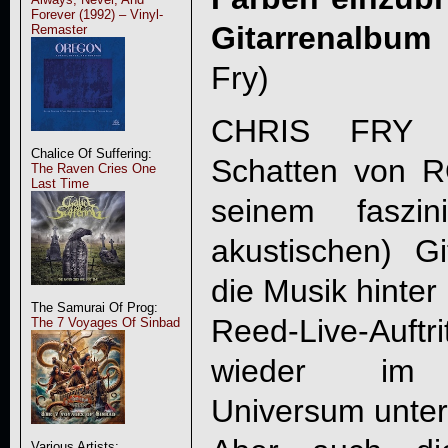
Forever (1992) – Vinyl-
Gitarrenalbu
Remaster
Fry)
CHRIS FRY i
Chalice Of Suffering:
Schatten von 
The Raven Cries One
Last Time
seinem faszini
akustischen) Gi
die Musik hinte
The Samurai Of Prog:
Reed-Live-Auftr
The 7 Voyages Of Sinbad
wieder im „S
Universum unterw
Various Artists: