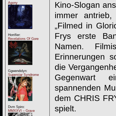
Kino-Slogan ansp
Agony
immer antrieb,
„Filmed in Glori
Frys erste Ba
Horrifier:
Revelations Of Gore
Namen. Filmis
Erinnerungen s
die Vergangenhe
Ggwendolyn:
Gegenwart ei
Superstar Syndrome
spannenden Musi
dem
CHRIS FR
spielt.
Dvm Spiro:
MMXXVI – Grave