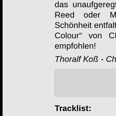
das unaufgereg
Reed oder Ma
Schönheit entfal
Colour
“ von
C
empfohlen!
Thoralf Koß - C
Tracklist: