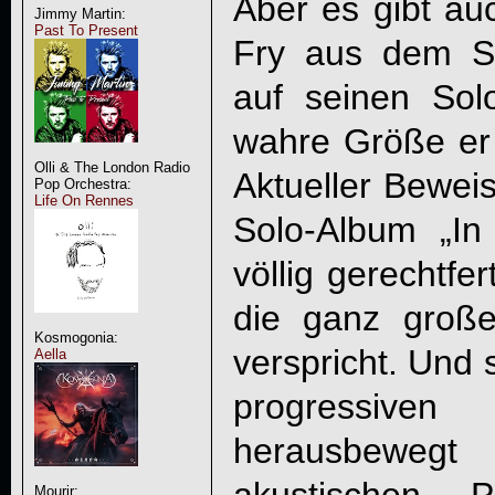
Aber es gibt au
Jimmy Martin:
Past To Present
Fry aus dem Sc
auf seinen Sol
wahre Größe er 
Olli & The London Radio
Aktueller Beweis
Pop Orchestra:
Life On Rennes
Solo-Album „
In
völlig gerechtfe
die ganz große,
Kosmogonia:
verspricht. Und
Aella
progressiv
herausbewegt 
Mourir: