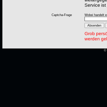
Service ist
Captcha-Frage
Wobei handelt es
Grob pers
werden gel
© 