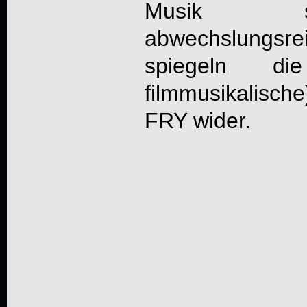
Musik s
abwechslungsre
spiegeln di
filmmusikalisc
FRY
wider.