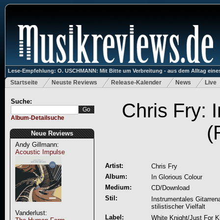
Lese-Empfehlung: O. USCHMANN: Mit Bitte um Verbreitung - aus dem Alltag eines
Startseite
Neuste Reviews
Release-Kalender
News
Live
Suche:
Chris Fry: 
Album-Detailsuche
(
Neue Reviews
Andy Gillmann:
Acoustic Impulse
Artist:
Chris Fry
Album:
In Glorious Colour
Medium:
CD/Download
Stil:
Instrumentales Gitarren
stilistischer Vielfalt
Vanderlust:
Label:
White Knight/Just For K