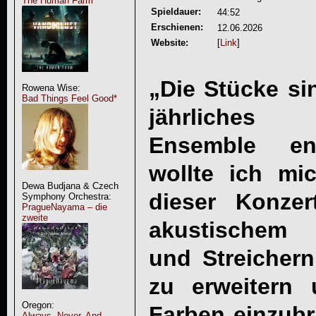
The Human Farm
Spieldauer:
44:52
Erschienen:
12.06.2026
Website:
[
Link
]
„Die Stücke si
Rowena Wise:
Bad Things Feel Good*
jährliches 
Ensemble ent
wollte ich mi
Dewa Budjana & Czech
dieser Konzer
Symphony Orchestra:
PragueNayama – die
zweite
akustischem K
und Streicher
zu erweitern 
Oregon:
Farben einzubri
Always, Never, And