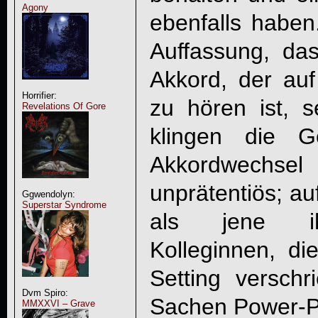
Agony
ebenfalls haben.
Auffassung, das
Akkord, der auf
Horrifier:
zu hören ist, s
Revelations Of Gore
klingen die G
Akkordwechse
unprätentiös; au
Ggwendolyn:
Superstar Syndrome
als jene ih
Kolleginnen, di
Setting verschr
Dvm Spiro:
Sachen Power-P
MMXXVI – Grave