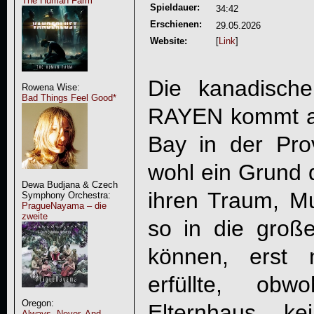
The Human Farm
Spieldauer:
34:42
Erschienen:
29.05.2026
Website:
[
Link
]
Die kanadisch
Rowena Wise:
Bad Things Feel Good*
RAYEN
kommt au
Bay in der Pro
wohl ein Grund d
Dewa Budjana & Czech
ihren Traum, M
Symphony Orchestra:
PragueNayama – die
zweite
so in die groß
können, erst 
erfüllte, ob
Oregon:
Elternhaus ke
Always, Never, And