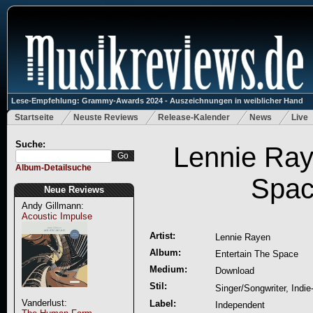
Lese-Empfehlung: Grammy-Awards 2024 - Auszeichnungen in weiblicher Hand
Startseite
Neuste Reviews
Release-Kalender
News
Live
Suche:
Lennie Ray
Album-Detailsuche
Spa
Neue Reviews
Andy Gillmann:
Acoustic Impulse
Artist:
Lennie Rayen
Album:
Entertain The Space
Medium:
Download
Stil:
Singer/Songwriter, Indi
Vanderlust:
Label:
Independent