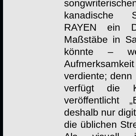
songwriterischen
kanadische 
RAYEN
ein De
Maßstäbe in Sa
könnte – w
Aufmerksamk
verdiente; denn
verfügt die K
veröffentlicht „
deshalb nur digi
die üblichen Str