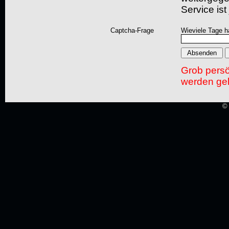
Service ist
Captcha-Frage
Wieviele Tage h
Grob pers
werden gel
© 