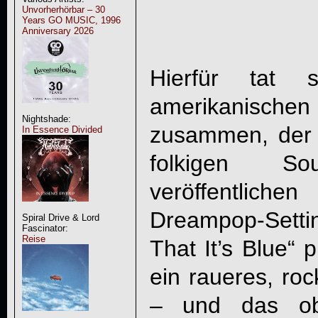
Unvorherhörbar – 30
Years GO MUSIC, 1996
Anniversary 2026
Hierfür tat 
amerikanisch
Nightshade:
zusammen, der i
In Essence Divided
folkigen S
veröffentli
Dreampop-Sett
Spiral Drive & Lord
Fascinator:
Reise
That It’s Blue“ 
ein raueres, roc
– und das ob