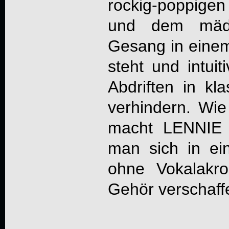
rockig-poppigen
und dem mädch
Gesang in einem
steht und intui
Abdriften in kl
verhindern. Wie
macht
LENNIE
man sich in ei
ohne Vokalakr
Gehör verschaff