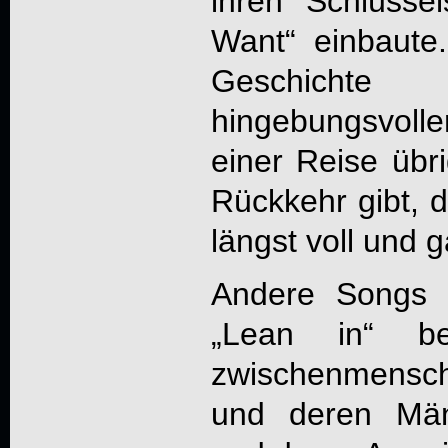
ihren Schlüss
Want“ einbaute
Geschichte ih
hingebungsvol
einer Reise übr
Rückkehr gibt,
längst voll und 
Andere Songs 
„Lean in“ be
zwischenmensc
und deren Män