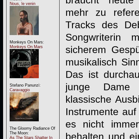
braucht heute
Nous, le venin
mehr zu refer
Tracks des De
Songwriterin 
Monkeys On Mars:
sicherem Gespü
Monkeys On Mars
musikalisch Sin
Das ist durcha
junge Dame 
Stefano Panunzi:
Caravaggio
klassische Ausbi
Instrumente auf 
es nicht immer
The Gloomy Radiance Of
The Moon:
behalten und ei
As The Stars Shatter In