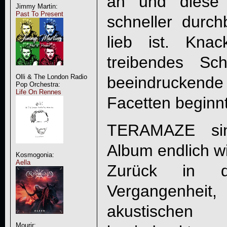
an und diese 
Jimmy Martin:
Past To Present
schneller durc
lieb ist. Knack
treibendes Sch
Olli & The London Radio
beeindruckende
Pop Orchestra:
Life On Rennes
Facetten beginnt
TERAMAZE si
Album endlich w
Kosmogonia:
Aella
Zurück in de
Vergangenheit
akustischen 
Mourir: