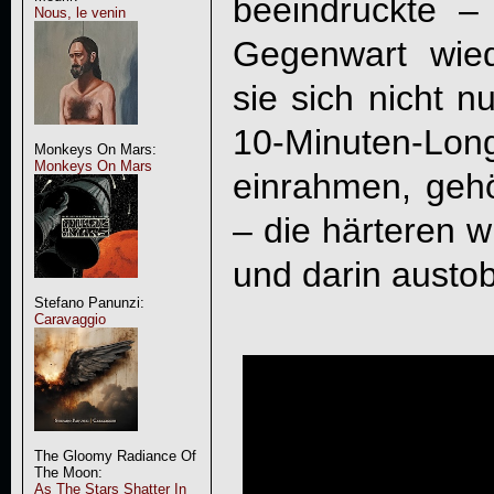
beeindruckte 
Nous, le venin
Gegenwart wied
sie sich nicht n
10-Minuten-Lon
Monkeys On Mars:
Monkeys On Mars
einrahmen, gehör
– die härteren w
und darin austo
Stefano Panunzi:
Caravaggio
The Gloomy Radiance Of
The Moon:
As The Stars Shatter In