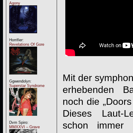
Agony
Horrifier:
Revelations Of Gore
Mit der symphon
Ggwendolyn:
Superstar Syndrome
erhebenden Ba
noch die „Doors 
Dieses Laut-Le
schon immer 
Dvm Spiro:
MMXXVI – Grave