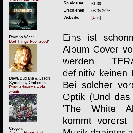
The Human Farm
Spieldauer:
61:36
Erschienen:
08.05.2026
Website:
[
Link
]
Eins ist schon
Rowena Wise:
Bad Things Feel Good*
Album-Cover vo
werden
TER
definitiv keinen
Dewa Budjana & Czech
Bei solcher vor
Symphony Orchestra:
PragueNayama – die
zweite
Optik (Und das h
'The White A
kommt vorerst 
Oregon:
Musik dahinter a
Always, Never, And