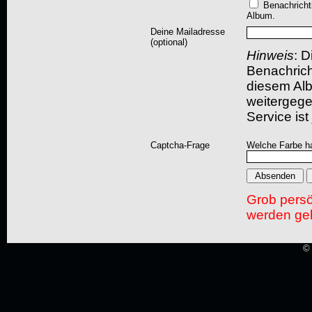
Benachricht
Album.
Deine Mailadresse
(optional)
Hinweis
: D
Benachric
diesem Albu
weitergegeb
Service ist
Captcha-Frage
Welche Farbe ha
Grob pers
werden gel
© 