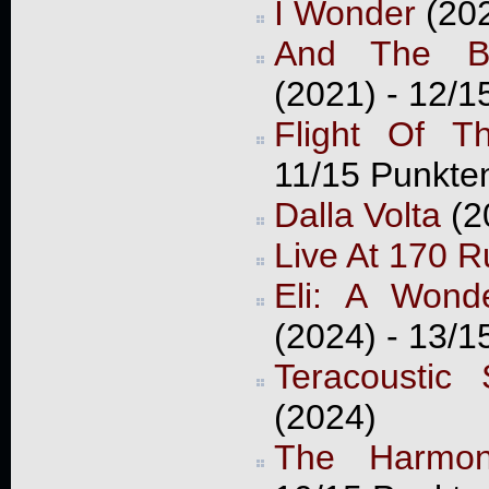
I Wonder
(202
And The Be
(2021) - 12/1
Flight Of 
11/15 Punkte
Dalla Volta
(2
Live At 170 R
Eli: A Wond
(2024) - 13/1
Teracoustic
(2024)
The Harmon