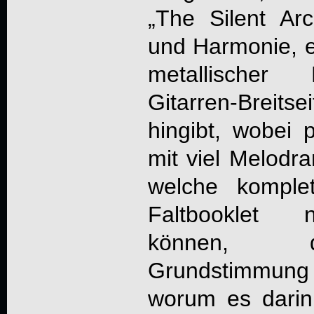
„
The Silent Arch
und Harmonie, e
metallischer 
Gitarren-Breitse
hingibt, wobei
mit viel Melodra
welche komple
Faltbooklet 
können, d
Grundstimmun
worum es darin 