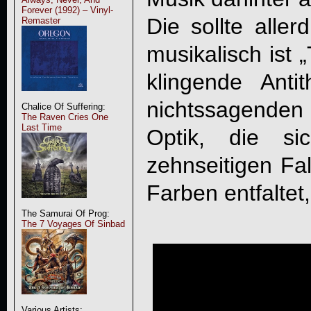
Forever (1992) – Vinyl-
Die sollte alle
Remaster
musikalisch ist „
klingende Ant
nichtssagenden
Chalice Of Suffering:
The Raven Cries One
Last Time
Optik, die s
zehnseitigen Fal
Farben entfaltet
The Samurai Of Prog:
The 7 Voyages Of Sinbad
Various Artists: