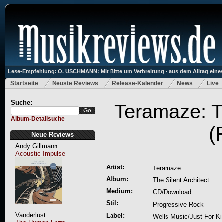
Lese-Empfehlung: O. USCHMANN: Mit Bitte um Verbreitung - aus dem Alltag eines
Startseite
Neuste Reviews
Release-Kalender
News
Live
Suche:
Teramaze: Th
Album-Detailsuche
(
Neue Reviews
Andy Gillmann:
Acoustic Impulse
Artist:
Teramaze
Album:
The Silent Architect
Medium:
CD/Download
Stil:
Progressive Rock
Vanderlust:
Label:
Wells Music/Just For K