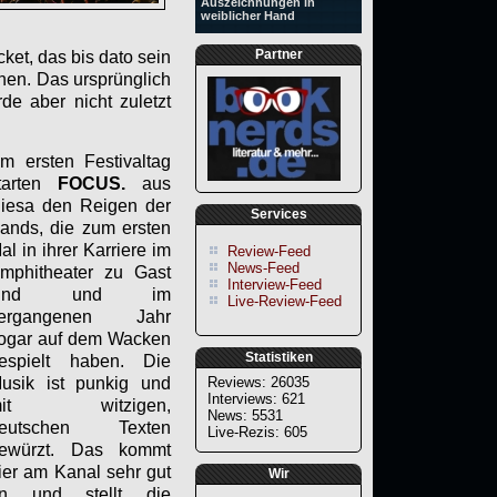
Auszeichnungen in
weiblicher Hand
Partner
cket, das bis dato sein
hen. Das ursprünglich
de aber nicht zuletzt
m ersten Festivaltag
tarten
FOCUS.
aus
iesa den Reigen der
Services
ands, die zum ersten
al in ihrer Karriere im
Review-Feed
News-Feed
mphitheater zu Gast
Interview-Feed
sind und im
Live-Review-Feed
ergangenen Jahr
ogar auf dem Wacken
Statistiken
espielt haben. Die
usik ist punkig und
Reviews: 26035
Interviews: 621
mit witzigen,
News: 5531
eutschen Texten
Live-Rezis: 605
ewürzt. Das kommt
ier am Kanal sehr gut
Wir
n und stellt die