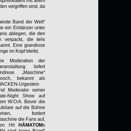
phitheaters mit allem
en vergriffen sind, da
eiste Band der Welt“
e ein Eintänzer unter
gnis ablegen, die den
 verpackt, die teils
nannt. Eine grandiose
nge im Kopf bleibt.
ie Moderation der
eranstaltung liefert
ndreas „Maschine“
ooch, bekannt als
ACKEN-Urgestein
nd Moderator seiner
ate-Night Show auf
em W:O:A. Bevor die
ubilare auf die Bühne
gehen, fordert
aschine die Fans auf,
en Hit
HÄMATOM
s
Wir sind keine Band“