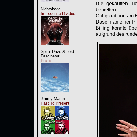
Die gekauften Tic
Nightshade:
behielten i
In Essence Divided
Gültigkeit und am E
Dasein an einer Pi
Billing konnte üb
aufgrund des runde
Spiral Drive & Lord
Fascinator:
Reise
Jimmy Martin:
Past To Present