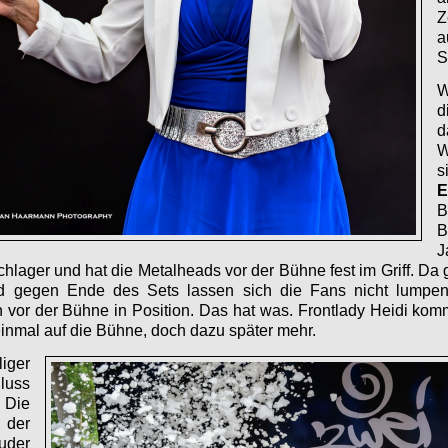
Z
a
S
W
d
d
W
s
B
B
J
chlager und hat die Metalheads vor der Bühne fest im Griff. Da 
 gegen Ende des Sets lassen sich die Fans nicht lumpen
 vor der Bühne in Position. Das hat was. Frontlady Heidi komm
inmal auf die Bühne, doch dazu später mehr.
iger
luss
 Die
 der
uder