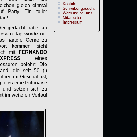
Kontakt
eichen gleich einmal
Schreiber gesucht
uf Party. Ein toller
Werbung bei uns
tart!
Mitarbeiter
Impressum
er gedacht hatte, an
iesem Tag würde nur
as härtere Genre zu
ort kommen, sieht
ich mit
FERNANDO
EXPRESS
eines
esseren belehrt. Die
and, die seit 50 (!)
ahren im Geschäft ist,
gibt es eine Polonaise
 und setzen sich zu
t im weiteren Verlauf