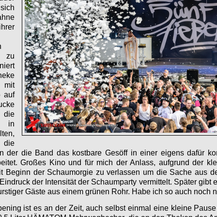
sich
hne
hrer
h
e zu
niert
heke
 mit
 auf
ucke
 die
 in
ten,
 die
in der die Band das kostbare Gesöff in einer eigens dafür k
eitet. Großes Kino und für mich der Anlass, aufgrund der kl
t Beginn der Schaumorgie zu verlassen um die Sache aus de
Eindruck der Intensität der Schaumparty vermittelt. Später gibt
stiger Gäste aus einem grünen Rohr. Habe ich so auch noch ni
ning ist es an der Zeit, auch selbst einmal eine kleine Paus