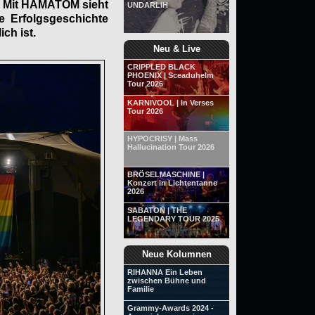
t. Mit HÄMATOM sieht
UNDARLIH
e Erfolgsgeschichte
ch ist.
Neu & Live
CRIPPLED BLACK
PHOENIX | Sceaduhelm
Tour 2026
KARNIVOOL | In Verses
Tour 2026
HYPOCRISY | Mass
Hallucination Tour 2026
BRÖSELMASCHINE |
Konzert in Lichtentanne
2026
SABATON | THE
LEGENDARY TOUR 2025
Neue Kolumnen
RIHANNA Ein Leben
zwischen Bühne und
Familie
Grammy-Awards 2024 -