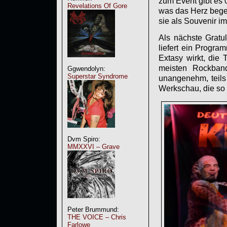
zum Event gibt es
Revelations Of Gore
was das Herz begeh
sie als Souvenir im
Als nächste Gratu
liefert ein Progra
Extasy wirkt, die 
meisten Rockband
Ggwendolyn:
Superstar Syndrome
unangenehm, teils 
Werkschau, die so 
Dvm Spiro:
MMXXVI – Grave
Peter Brummund:
THE VOICE – Chris
Farlowe