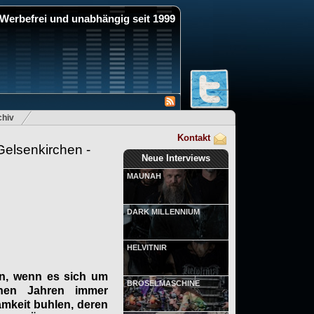
Werbefrei und unabhängig seit 1999
hiv
Kontakt
elsenkirchen -
Neue Interviews
MAUNAH
DARK MILLENNIUM
HELVITNIR
nn, wenn es sich um
BRÖSELMASCHINE
enen Jahren immer
amkeit buhlen, deren