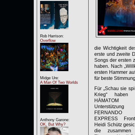
Rob Harrison:
Overflow
die Wichtigkeit d
erste und zweite 
Songs der ersten 
haben. Nach „Will
ersten Hammer auf
Midge Ure:
für beste Stimmung
A Man Of Two Worlds
Für „Schau sie spi
Krieg“ haben 
HÄMATOM d
Unterstützung
FERNANDO
EXPRESS Front
Anthony Garone:
Heidi Schütz gesic
OK, But Why?
die zusammen 