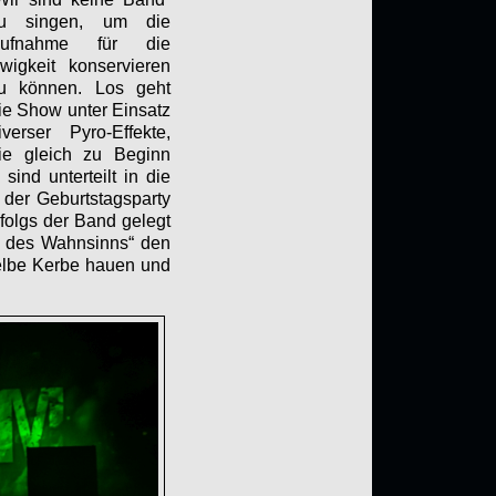
u singen, um die
ufnahme für die
wigkeit konservieren
u können. Los geht
ie Show unter Einsatz
iverser Pyro-Effekte,
ie gleich zu Beginn
ind unterteilt in die
der Geburtstagsparty
olgs der Band gelegt
n des Wahnsinns“ den
selbe Kerbe hauen und