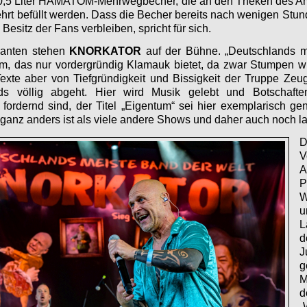
 0,5 Liter HÄMATOM-Mehrwegbecher, die an den Theken des Am
rt befüllt werden. Dass die Becher bereits nach wenigen Stund
 Besitz der Fans verbleiben, spricht für sich.
lanten stehen
KNORKATOR
auf der Bühne. „Deutschlands m
mm, das nur vordergründig Klamauk bietet, da zwar Stumpen wi
Texte aber von Tiefgründigkeit und Bissigkeit der Truppe Zeu
s völlig abgeht. Hier wird Musik gelebt und Botschaften
fordernd sind, der Titel „Eigentum“ sei hier exemplarisch ge
ganz anders ist als viele andere Shows und daher auch noch la
D
V
A
P
W
u
L
d
J
M
d
„