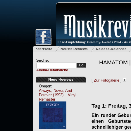
Lese-Empfehlung: Grammy-Awards 2024 - Ausz
Startseite
Neuste Reviews
Release-Kalender
Suche:
HÄMATOM | M
Album-Detailsuche
Neue Reviews
[
Zur Fotogalerie
]
Oregon:
Always, Never, And
Forever (1992) – Vinyl-
Remaster
Tag 1: Freitag, 
Ein runder Gebur
einen Geburtst
schnelllebiger g