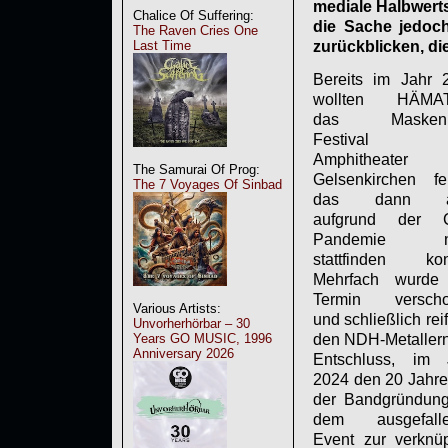
mediale Halbwert
Chalice Of Suffering:
die Sache jedoch
The Raven Cries One
Last Time
zurückblicken, die
Bereits im Jahr 
wollten HÄMA
das Maskenba
Festival 
Amphitheater
The Samurai Of Prog:
Gelsenkirchen fei
The 7 Voyages Of Sinbad
das dann a
aufgrund der 
Pandemie ni
stattfinden kon
Mehrfach wurde
Termin versch
Various Artists:
und schließlich reif
Unvorherhörbar – 30
Years GO MUSIC, 1996
den NDH-Metallern
Anniversary 2026
Entschluss, im 
2024 den 20 Jahre
der Bandgründung
dem ausgefall
Event zur verknüp