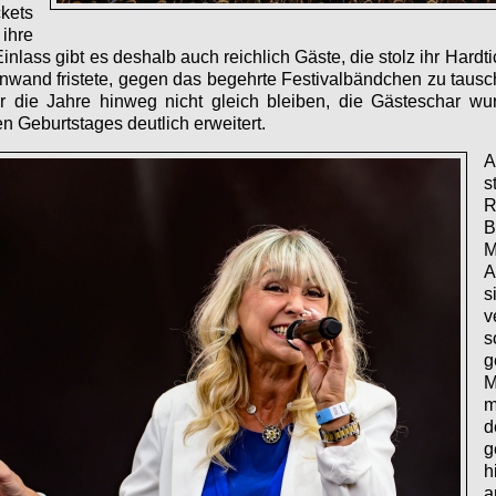
kets
hre
inlass gibt es deshalb auch reichlich Gäste, die stolz ihr Hardti
nwand fristete, gegen das begehrte Festivalbändchen zu tausc
er die Jahre hinweg nicht gleich bleiben, die Gästeschar wur
n Geburtstages deutlich erweitert.
A
s
R
B
M
A
v
s
g
M
d
g
h
a