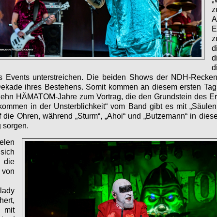
z
A
E
z
d
d
d
es Events unterstreichen. Die beiden Shows der NDH-Recken s
Dekade ihres Bestehens. Somit kommen an diesem ersten Tag 
zehn HÄMATOM-Jahre zum Vortrag, die den Grundstein des Erf
kommen in der Unsterblichkeit“ vom Band gibt es mit „Säule
 die Ohren, während „Sturm“, „Ahoi“ und „Butzemann“ in die
 sorgen.
elen
sich
ie
 von
lady
hert,
mit