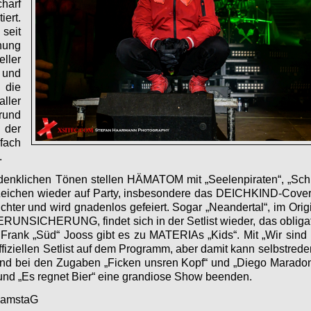
harf
iert.
 seit
chung
ller
nd
die
ller
rund
der
fach
.
enklichen Tönen stellen HÄMATOM mit „Seelenpiraten“, „Schu
 Zeichen wieder auf Party, insbesondere das DEICHKIND-Cove
ichter und wird gnadenlos gefeiert. Sogar „Neandertal“, im Or
SICHERUNG, findet sich in der Setlist wieder, das obligat
Frank „Süd“ Jooss gibt es zu MATERIAs „Kids“. Mit „Wir sind 
offiziellen Setlist auf dem Programm, aber damit kann selbstred
sind bei den Zugaben „Ficken unsren Kopf“ und „Diego Maradon
und „Es regnet Bier“ eine grandiose Show beenden.
SamstaG