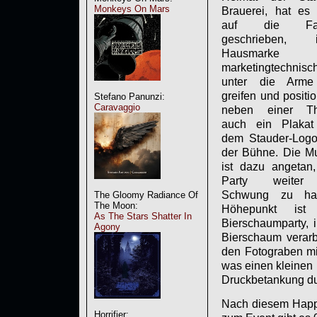
Monkeys On Mars
Brauerei, hat es 
auf die Fa
geschrieben, i
Hausmarke
marketingtechnisc
unter die Arm
greifen und positio
Stefano Panunzi:
Caravaggio
neben einer T
auch ein Plakat
dem Stauder-Logo
der Bühne. Die M
ist dazu angetan,
Party weiter
Schwung zu hal
The Gloomy Radiance Of
The Moon:
Höhepunkt ist
As The Stars Shatter In
Bierschaumparty, 
Agony
Bierschaum verarb
den Fotograben mi
was einen kleinen 
Druckbetankung dur
Nach diesem Happe
Horrifier: