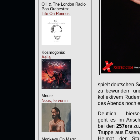
Olli & The London Radio
Pop Orchestra:
Life On Rennes
Kosmogonia:
Aella
spielt deutschen S
zu bewundern und
Mourir:
kollektivem Rudern
Nous, le venin
des Abends noch e
Deutlich biersel
geht es im Ansch
bei den
257ers
zu.
Truppe aus Essen,
Heimat der Sta
Monkeys On Mars: