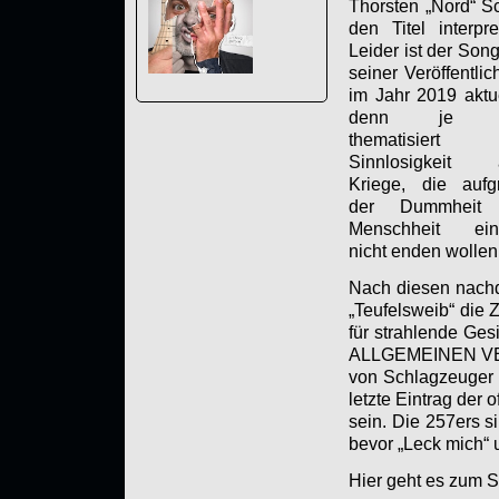
Thorsten „Nord“ Sc
den Titel interpret
Leider ist der Song
seiner Veröffentli
im Jahr 2019 aktue
denn je u
thematisiert 
Sinnlosigkeit a
Kriege, die aufg
der Dummheit 
Menschheit ein
nicht enden wollen
Nach diesen nachd
„Teufelsweib“ die
für strahlende Ges
ALLGEMEINEN VERUN
von Schlagzeuger 
letzte Eintrag der 
sein. Die 257ers 
bevor „Leck mich“ 
Hier geht es zum 