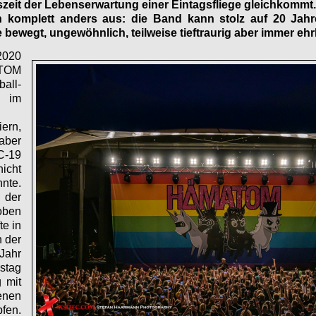
szeit der Lebenserwartung einer Eintagsfliege gleichkomm
 komplett anders aus: die Band kann stolz auf 20 Jahr
 bewegt, ungewöhnlich, teilweise tieftraurig aber immer ehrli
2020
TOM
ll-
im
ern,
ber
C-19
cht
nte.
 der
oben
te in
 der
Jahr
stag
 mit
enen
fen.