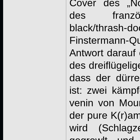
Cover des „No
des franzö
black/thrash-d
Finstermann-Q
Antwort darauf 
des dreiflügeli
dass der dürr
ist: zwei kämp
venin von Mour
der pure K(r)a
wird (Schlagz