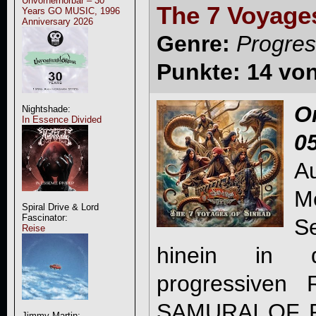
Unvorherhörbar – 30
The 7 Voyage
Years GO MUSIC, 1996
Anniversary 2026
Genre:
Progres
Punkte: 14 vo
O
Nightshade:
In Essence Divided
0
Au
M
Spiral Drive & Lord
Fascinator:
S
Reise
hinein in 
progressiven
SAMURAI OF P
Jimmy Martin: