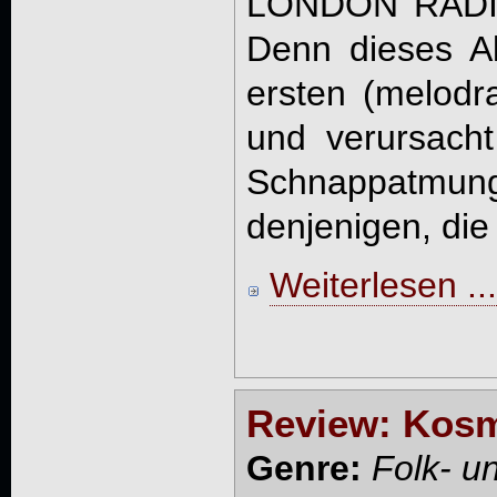
LONDON RAD
Denn dieses Al
ersten (melodr
und verursacht
Schnappatmu
denjenigen, die 
Weiterlesen ...
Review: Kosm
Genre:
Folk- u