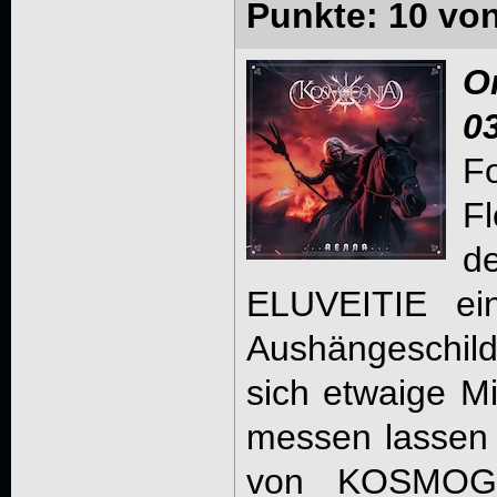
Punkte: 10 vo
O
0
F
F
d
ELUVEITIE ein
Aushängeschil
sich etwaige Mi
messen lassen
von KOSMOG