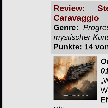
Review: St
Caravaggio
Genre:
Progre
mystischer Kun
Punkte: 14 vo
O
0
„
We
E