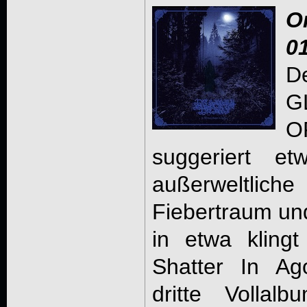
O
0
D
G
suggeriert et
außerweltlich
Fiebertraum un
in etwa kling
Shatter In Ago
dritte Vollal