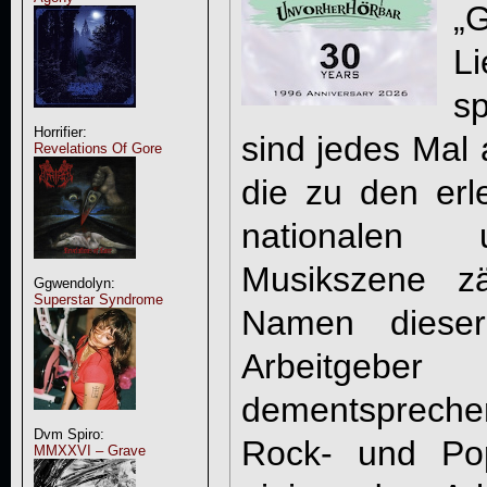
„
Li
sp
Horrifier:
sind jedes Mal 
Revelations Of Gore
die zu den erl
nationalen u
Musikszene zä
Ggwendolyn:
Superstar Syndrome
Namen dieser
Arbeitge
dementsprechen
Dvm Spiro:
Rock- und Po
MMXXVI – Grave