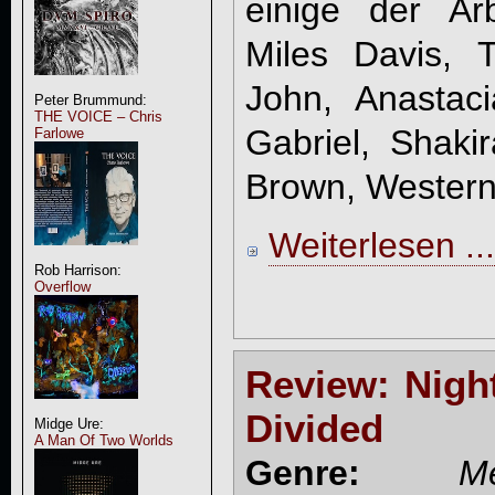
einige der Ar
Miles Davis, T
John, Anastac
Peter Brummund:
THE VOICE – Chris
Gabriel, Shakir
Farlowe
Brown, Westernh
Weiterlesen ...
Rob Harrison:
Overflow
Review: Nigh
Divided
Midge Ure:
A Man Of Two Worlds
Genre:
M