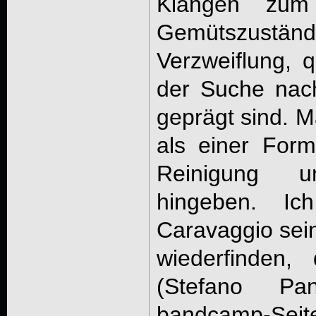
Klängen zum
Gemütszustände
Verzweiflung, q
der Suche nach
geprägt sind. M
als einer For
Reinigung 
hingeben. I
Caravaggio sein
wiederfinden,
(Stefano Pa
bandcamp-Seit