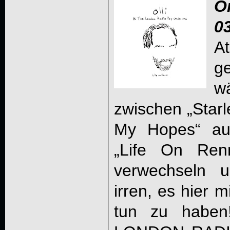
O
0
At
ge
w
zwischen „Star
My Hopes“ auf
„Life On Renn
verwechseln 
irren, es hier 
tun zu habe