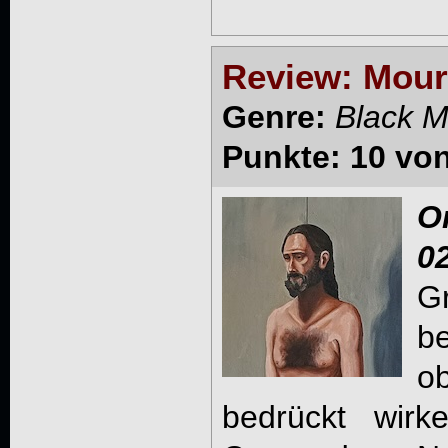
Review: Mouri
Genre:
Black M
Punkte: 10 vo
O
0
G
b
ob
bedrückt wir