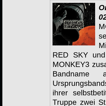
O
0
M
s
M
RED SKY und 
MONKEY3 zusam
Bandname a
Ursprungsbands 
ihrer selbstbet
Truppe zwei St