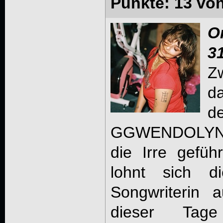
Punkte: 13 vo
O
3
Zw
d
GGWENDOLYN vo
die Irre gefüh
lohnt sich 
Songwriterin 
dieser Tag