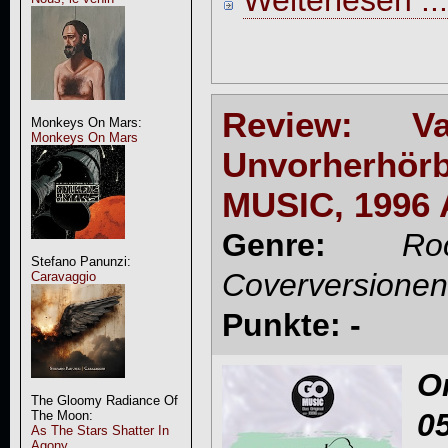
Review: Va
Monkeys On Mars:
Monkeys On Mars
Unvorherhör
MUSIC, 1996 
Genre:
R
Stefano Panunzi:
Coverversionen
Caravaggio
Punkte: -
O
The Gloomy Radiance Of
0
The Moon:
As The Stars Shatter In
Agony