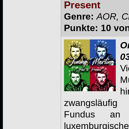
Present
Genre:
AOR, Cl
Punkte: 10 vo
O
0
V
M
hi
zwangsläufig
Fundus an
luxemburgis