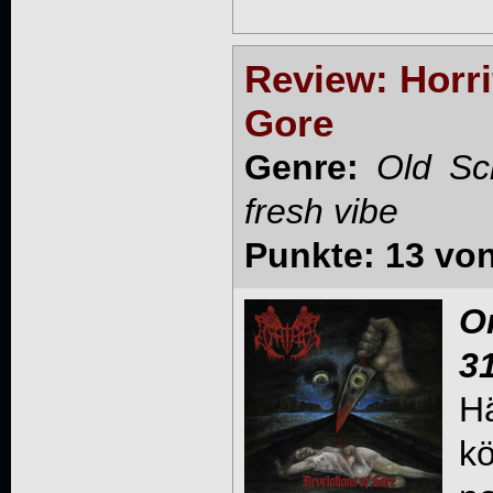
Review: Horri
Gore
Genre:
Old Sc
fresh vibe
Punkte: 13 vo
O
3
H
kö