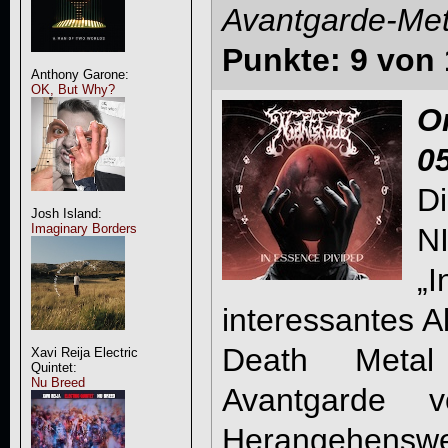
Avantgarde-Met
Punkte: 9 von 
Anthony Garone:
OK, But Why?
O
0
D
Josh Island:
Imaginary Borders
N
„I
interessantes 
Death Metal
Xavi Reija Electric
Quintet:
Nu Breed
Avantgarde 
Herangehensw