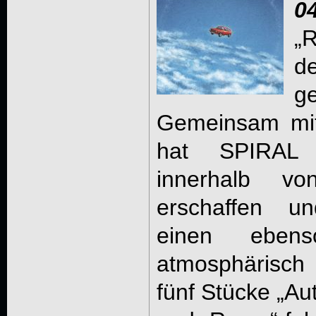
0
„R
d
g
Gemeinsam m
hat SPIRAL
innerhalb v
erschaffen un
einen ebens
atmosphärisch 
fünf Stücke „Aut