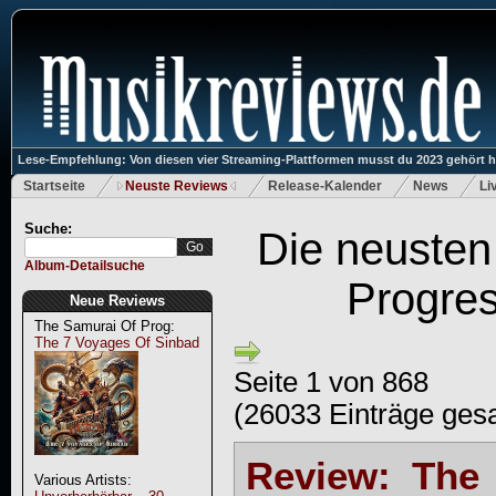
Lese-Empfehlung: Von diesen vier Streaming-Plattformen musst du 2023 gehört 
Startseite
Neuste Reviews
Release-Kalender
News
Li
Suche:
Die neusten
Album-Detailsuche
Progre
Neue Reviews
The Samurai Of Prog:
The 7 Voyages Of Sinbad
Seite 1 von 868
(26033 Einträge ges
Review: The
Various Artists: