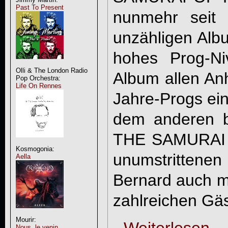
Past To Present
nunmehr seit 
unzähligen Albu
hohes Prog-Ni
Olli & The London Radio
Album allen An
Pop Orchestra:
Life On Rennes
Jahre-Progs ein
dem anderen b
THE SAMURAI 
Kosmogonia:
unumstrittene
Aella
Bernard auch m
zahlreichen Gäs
Mourir:
Weiterlesen ...
Nous, le venin