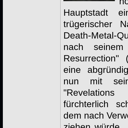
n
Hauptstadt ei
trügerischer 
Death-Metal-
nach seinem 
Resurrection" 
eine abgründi
nun mit sei
"Revelatio
fürchterlich s
dem nach Verw
ziehen würde…