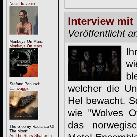
Nous, le venin
Interview mi
Veröffentlicht 
Monkeys On Mars:
Monkeys On Mars
Ih
wi
b
Stefano Panunzi:
welcher die Unt
Caravaggio
Hel bewacht. So
wie "Wolves O
das norwegisc
The Gloomy Radiance Of
The Moon:
As The Stars Shatter In