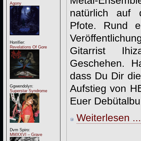
Metal-Ensem
Agony
natürlich auf 
Pfote. Rund e
Veröffentlichu
Horrifier:
Revelations Of Gore
Gitarrist Ih
Geschehen. Ha
dass Du Dir die
Aufstieg von H
Ggwendolyn:
Superstar Syndrome
Euer Debütalbu
Weiterlesen ...
Dvm Spiro:
MMXXVI – Grave