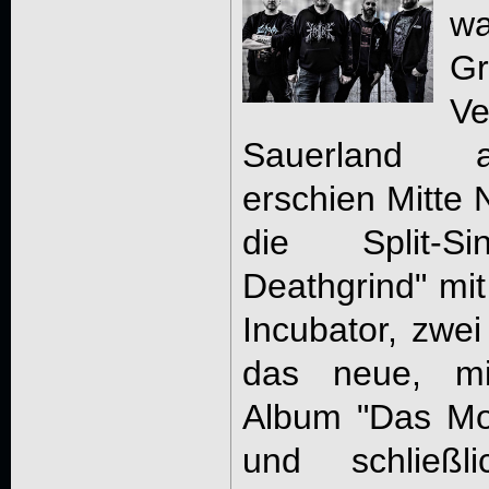
w
Gr
V
Sauerland a
erschien Mitte
die Split-S
Deathgrind" mi
Incubator, zwe
das neue, mi
Album "Das Mon
und schließ