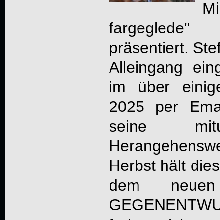
M
fargeglede" 
präsentiert. St
Alleingang eing
im über eini
2025 per Emai
seine mitu
Herangehenswei
Herbst hält die
dem neuen
GEGENENTWURF