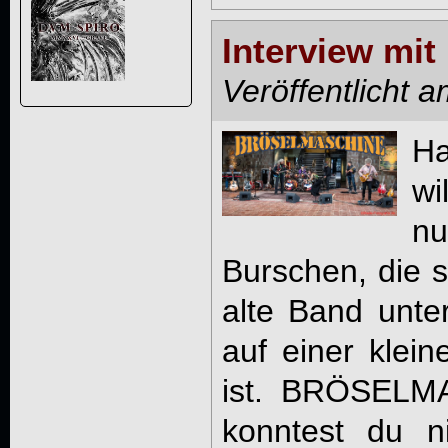
Interview m
Veröffentlicht 
Ha
wi
n
Burschen, die s
alte Band unte
auf einer klein
ist. BRÖSELM
konntest du n