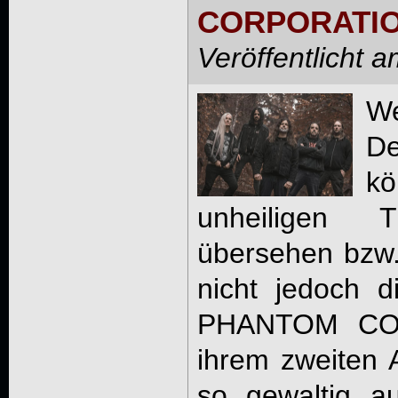
CORPORATI
Veröffentlicht 
W
De
kö
unheiligen 
übersehen bzw.
nicht jedoch 
PHANTOM COR
ihrem zweiten 
so gewaltig au