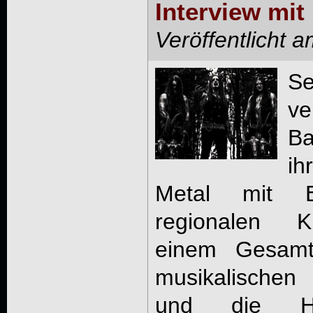
Interview m
Veröffentlicht 
S
ve
B
ih
Metal mit E
regionalen K
einem Gesam
musikalischen 
und die He