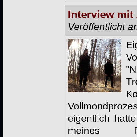
Interview mi
Veröffentlicht 
Ei
V
"N
Tr
K
Vollmondproze
eigentlich hatt
meines Fa