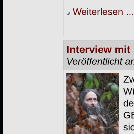
Weiterlesen ...
Interview m
Veröffentlicht 
Zw
Wi
de
G
si