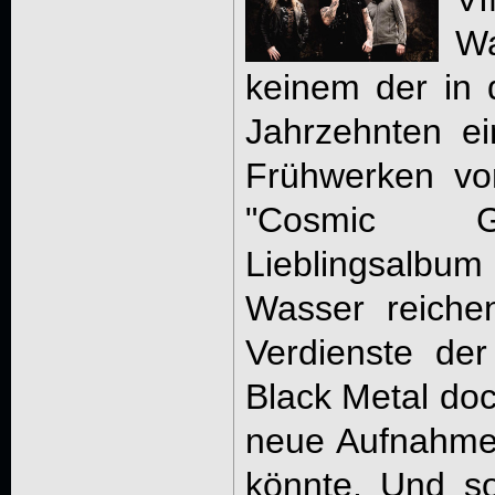
W
keinem der in
Jahrzehnten ei
Frühwerken von
"Cosmic G
Lieblingsalbu
Wasser reiche
Verdienste de
Black Metal doc
neue Aufnahme
könnte. Und so