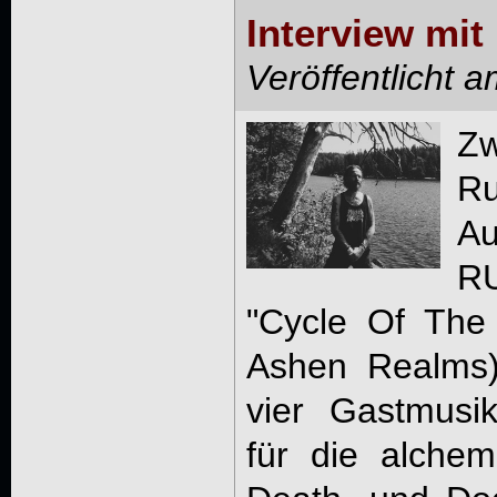
Interview m
Veröffentlicht 
Z
R
A
R
"Cycle Of The
Ashen Realms)
vier Gastmusi
für die alche