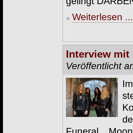
gelingt DARBEN a
Weiterlesen ...
Interview mi
Veröffentlicht 
I
st
Ko
d
Funeral Moo