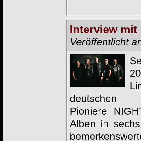
Interview mi
Veröffentlicht 
Se
20
L
deutschen Me
Pioniere NIGH
Alben in sechs
bemerkenswerte