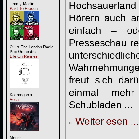
Hochsauerland
Jimmy Martin:
Past To Present
Hörern auch a
einfach – od
Presseschau ref
Olli & The London Radio
Pop Orchestra:
unterschied
Life On Rennes
Wahrnehmunge
freut sich dar
einmal meh
Kosmogonia:
Aella
Schubladen ...
Weiterlesen ...
Mourir: