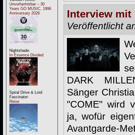
Unvorherhörbar – 30
Years GO MUSIC, 1996
Interview m
Anniversary 2026
Veröffentlicht 
W
Nightshade:
V
In Essence Divided
s
DARK MILLEN
Sänger Christi
Spiral Drive & Lord
Fascinator:
"COME" wird vie
Reise
ja, wofür eige
Avantgarde-