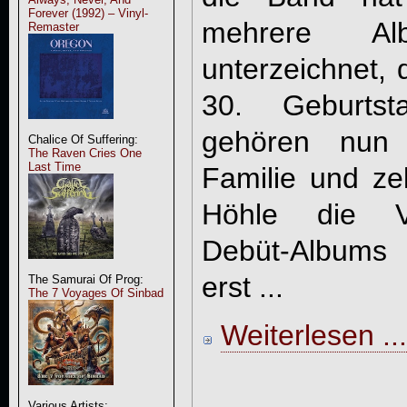
Forever (1992) – Vinyl-
mehrere A
Remaster
unterzeichnet, 
30. Geburts
gehören nun 
Chalice Of Suffering:
The Raven Cries One
Last Time
Familie und zel
Höhle die Ver
Debüt-Albums "
erst ...
The Samurai Of Prog:
The 7 Voyages Of Sinbad
Weiterlesen ...
Various Artists: