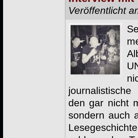
Veröffentlicht 
Se
m
Al
U
n
journalistisc
den gar nicht m
sondern auch 
Lesegeschic