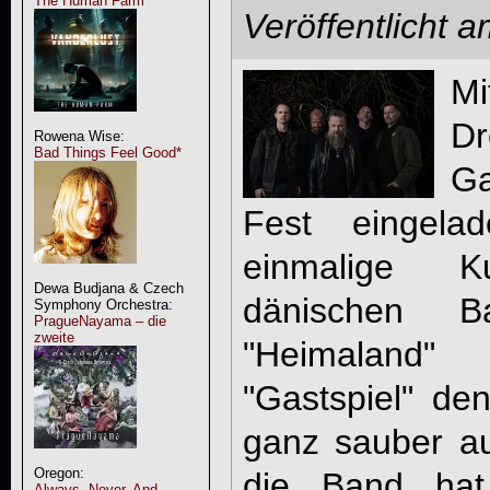
The Human Farm
Veröffentlicht 
Mi
D
Rowena Wise:
Bad Things Feel Good*
Ga
Fest eingela
einmalige K
Dewa Budjana & Czech
dänischen 
Symphony Orchestra:
PragueNayama – die
zweite
"Heimaland
"Gastspiel" den
ganz sauber auf
Oregon:
die Band hat
Always, Never, And