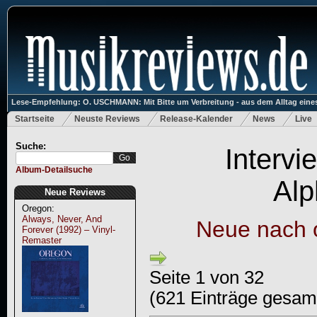
Lese-Empfehlung: O. USCHMANN: Mit Bitte um Verbreitung - aus dem Alltag eines
Startseite
Neuste Reviews
Release-Kalender
News
Live
Suche:
Intervi
Album-Detailsuche
Alp
Neue Reviews
Oregon:
Always, Never, And
Neue nach 
Forever (1992) – Vinyl-
Remaster
Seite 1 von 32
(621 Einträge gesam