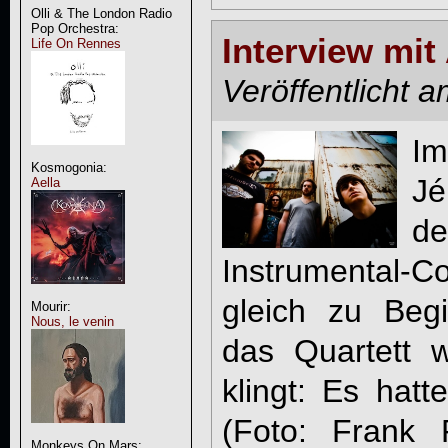
Olli & The London Radio
Pop Orchestra:
Interview mit
Life On Rennes
Veröffentlicht 
Im
Kosmogonia:
Jé
Aella
d
Instrumental
gleich zu Begi
Mourir:
Nous, le venin
das Quartett w
klingt: Es hatt
(Foto: Frank 
Monkeys On Mars: