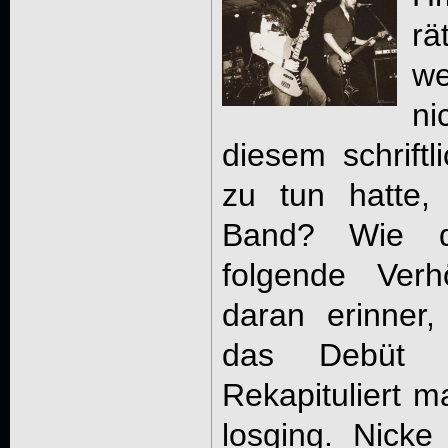
rä
w
ni
diesem schriftl
zu tun hatte, 
Band? Wie 
folgende Verh
daran erinner,
das Debüt 
Rekapituliert 
losging. Nick