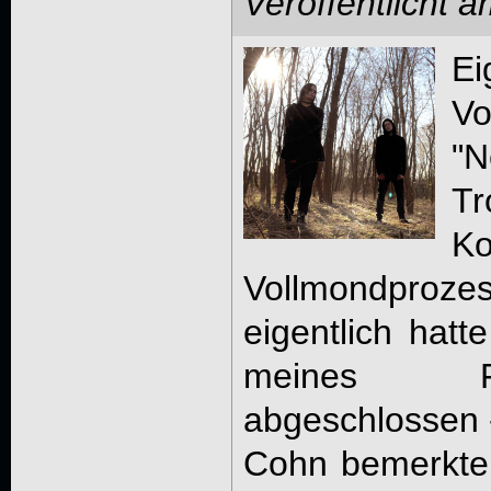
Veröffentlicht 
Ei
V
"N
Tr
K
Vollmondproze
eigentlich hatt
meines Fa
abgeschlossen -
Cohn bemerkte: 