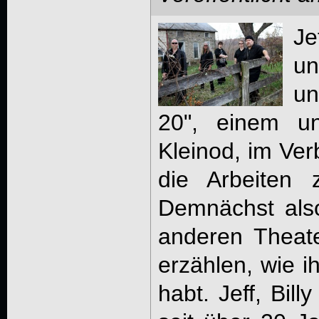
Je
un
un
20", einem un
Kleinod, im Ver
die Arbeiten 
Demnächst als
anderen Theate
erzählen, wie i
habt. Jeff, Bil