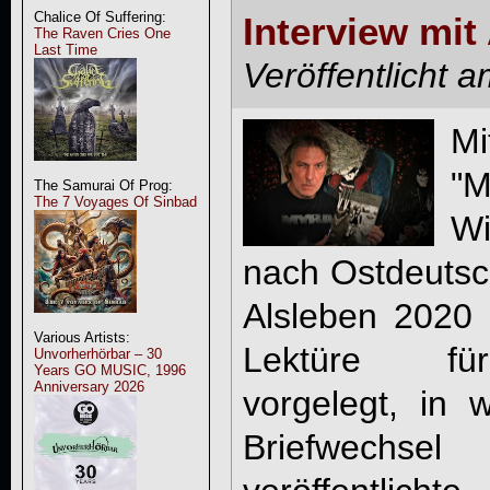
Chalice Of Suffering:
Interview m
The Raven Cries One
Last Time
Veröffentlicht 
M
"M
The Samurai Of Prog:
The 7 Voyages Of Sinbad
Wi
nach Ostdeutsc
Alsleben 2020 
Various Artists:
Lektüre für
Unvorherhörbar – 30
Years GO MUSIC, 1996
Anniversary 2026
vorgelegt, in 
Briefwechs