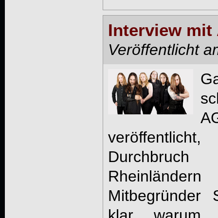
Interview mi
Veröffentlicht 
Ga
A
veröffentlic
Durchbruc
Rheinländ
Mitbegründer 
klar, warum 