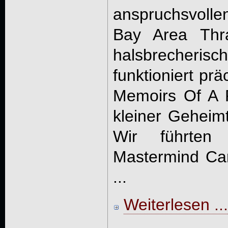
anspruchsvolle
Bay Area Thra
halsbrecheris
funktioniert prä
Memoirs Of A 
kleiner Geheimt
Wir führten
Mastermind Car
...
Weiterlesen ...