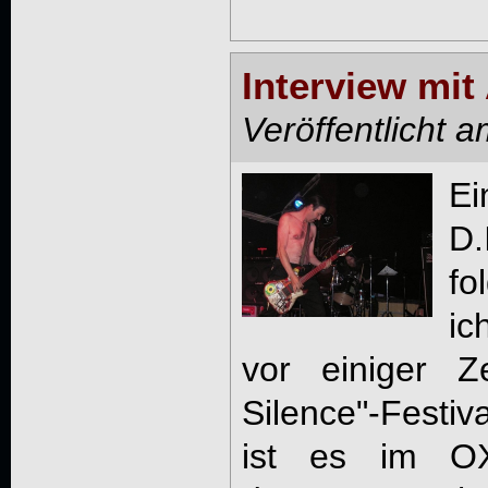
Interview mit
Veröffentlicht 
Ei
D.
fo
i
vor einiger Z
Silence"-Festiv
ist es im OX