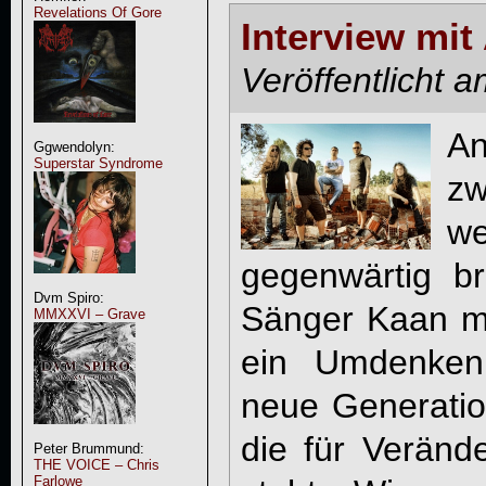
Revelations Of Gore
Interview mit
Veröffentlicht 
A
Ggwendolyn:
Superstar Syndrome
zw
w
gegenwärtig br
Dvm Spiro:
Sänger Kaan mö
MMXXVI – Grave
ein Umdenken 
neue Generatio
die für Veränd
Peter Brummund:
THE VOICE – Chris
Farlowe