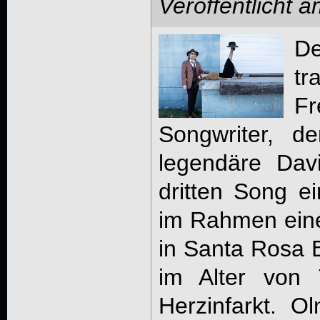
Veröffentlicht 
De
tr
F
Songwriter, d
legendäre Dav
dritten Song e
im Rahmen eine
in Santa Rosa B
im Alter von
Herzinfarkt. O