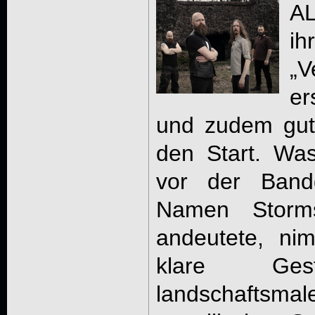
A
i
„
er
und zudem gut
den Start. Wa
vor der Band
Namen Storm
andeutete, ni
klare Ge
landschaftsmale