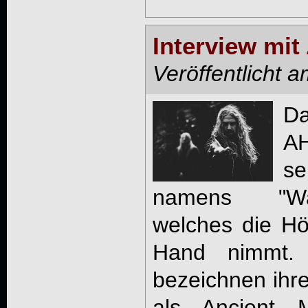
Interview m
Veröffentlicht 
D
AH
s
namens "Wan
welches die Hör
Hand nimmt.
bezeichnen ihre
als Ancient M