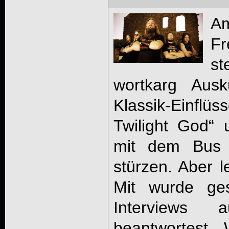
A
Fr
s
wortkarg Aus
Klassik-Einflüs
Twilight God“ 
mit dem Bus 
stürzen. Aber l
Mit wurde ge
Interviews
beantwortest.