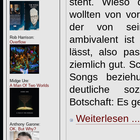
steht. Wieso
wollten von vo
der von sei
ambivalent is
Rob Harrison:
Overflow
lässt, also p
ziemlich gut. S
Songs beziehu
Midge Ure:
A Man Of Two Worlds
deutliche soz
Botschaft: Es ge
Weiterlesen ...
Anthony Garone:
OK, But Why?