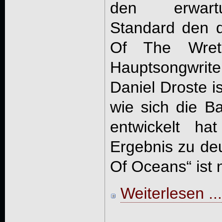
den erwart
Standard den d
Of The Wretc
Hauptsongwriter
Daniel Droste is
wie sich die B
entwickelt h
Ergebnis zu deu
Of Oceans“ ist n
Weiterlesen ...