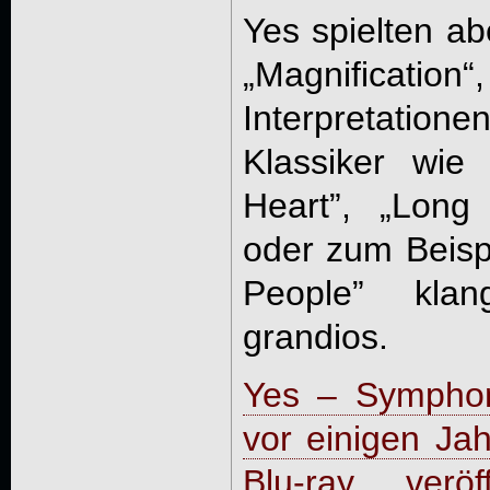
Yes spielten ab
„Magnificatio
Interpretatione
Klassiker wie
Heart”, „Long
oder zum Beispi
People” kl
grandios.
Yes – Symphon
vor einigen Ja
Blu-ray veröffe