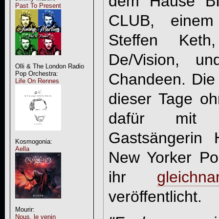
dem Hause 
Past To Present
CLUB, einem
Steffen Ket
De/Vision, u
Olli & The London Radio
Pop Orchestra:
Chandeen. Die
Life On Rennes
dieser Tage o
dafür mit 
Gastsängerin 
Kosmogonia:
Aella
New Yorker Po
ihr
gleich
veröffentlicht.
Mourir:
Nous, le venin