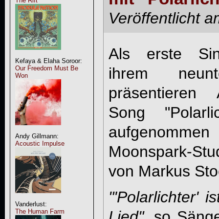
The Rift
Veröffentlicht 
Als erste Sin
Kefaya & Elaha Soroor:
ihrem neun
Our Freedom Must Be
Won
präsentiere
Song "Polarli
aufgenomme
Andy Gillmann:
Acoustic Impulse
Moonspark-Stu
von Markus Stoc
"'Polarlichter'
Vanderlust:
The Human Farm
Lied"
, so Sänge