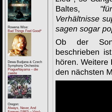
Baltes,
"f
Verhältnisse s
sagen sogar pop
Rowena Wise:
Bad Things Feel Good*
Ob der Song
beschrieben ist
hören. Weitere I
Dewa Budjana & Czech
Symphony Orchestra:
PragueNayama – die
den nächsten M
zweite
Oregon:
Always, Never, And
Forever (1992) – Vinyl-