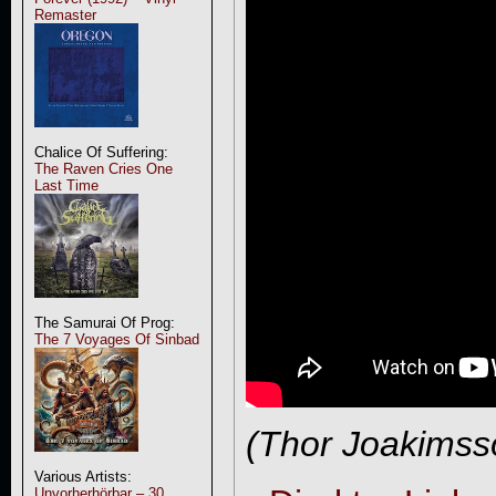
Remaster
Chalice Of Suffering:
The Raven Cries One
Last Time
The Samurai Of Prog:
The 7 Voyages Of Sinbad
(Thor Joakimss
Various Artists:
Unvorherhörbar – 30