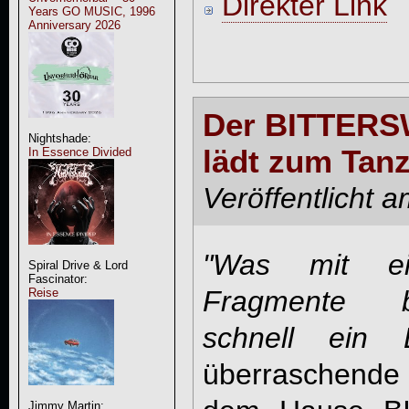
Direkter Link
Years GO MUSIC, 1996
Anniversary 2026
Der BITTER
Nightshade:
lädt zum Tan
In Essence Divided
Veröffentlicht 
"Was mit ei
Spiral Drive & Lord
Fascinator:
Fragmente b
Reise
schnell ein E
überraschende
Jimmy Martin: