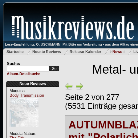
Lese-Empfehlung: O. USCHMANN: Mit Bitte um Verbreitung - aus dem Alltag eines
Startseite
Neuste Reviews
Release-Kalender
News
Li
Suche:
Metal- 
Album-Detailsuche
Neue Reviews
Maquina:
Seite 2 von 277
Body Transmission
(5531 Einträge gesa
AUTUMNBLAZ
mit "Polarlich
Modula Nation: