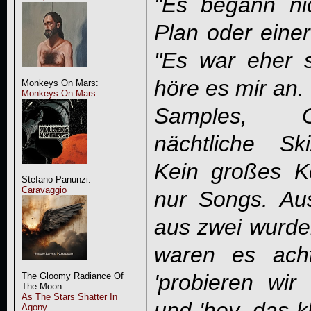
"Es begann ni
Plan oder einer
"Es war eher s
höre es mir an
Monkeys On Mars:
Monkeys On Mars
Samples, G
nächtliche Sk
Kein großes Ko
Stefano Panunzi:
Caravaggio
nur Songs. Au
aus zwei wurde
waren es acht
'probieren wir
The Gloomy Radiance Of
The Moon:
As The Stars Shatter In
und 'hey, das kl
Agony