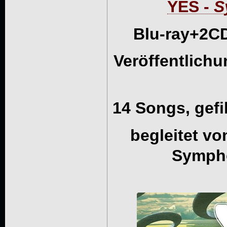
YES -
S
Blu-ray+2C
Veröffentlichu
14 Songs, gefil
begleitet v
Sympho