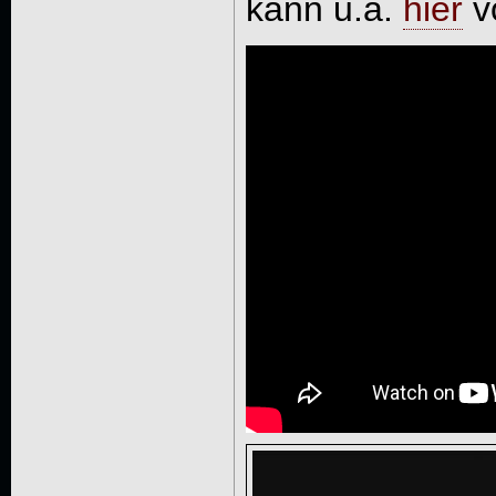
kann u.a.
hier
vo