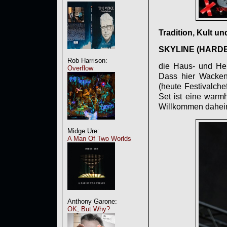
Tradition, Kult u
SKYLINE (HARD
Rob Harrison:
die Haus- und Her
Overflow
Dass hier Wacken-
(heute Festivalch
Set ist eine warm
Willkommen dahei
Midge Ure:
A Man Of Two Worlds
Anthony Garone:
OK, But Why?