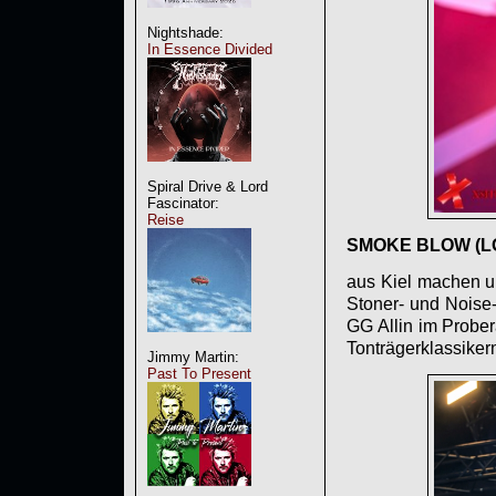
Nightshade:
In Essence Divided
Spiral Drive & Lord
Fascinator:
Reise
SMOKE BLOW
(L
aus Kiel machen um
Stoner- und Noise-
GG Allin im Probera
Tonträgerklassikern
Jimmy Martin:
Past To Present