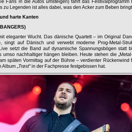
ie Fans in die Autos umsteigen) fährt das Festivalprogramm 
 zu Legenden ist alles dabei, was den Acker zum Beben bringt
und harte Kanten
DBANGERS)
mit eleganter Wucht. Das dänische Quartett – im Original D
, singt auf Dänisch und verwebt moderne Prog-Metal-Struk
. Live setzt die Band auf dynamische Spannungsbögen statt bl
 umso nachhaltiger hängen bleiben. Heute stehen die „Metal
am späten Vormittag auf der Bühne – verdienter Rückenwind 
m Album „
Trøst“
in der Fachpresse festgebissen hat.