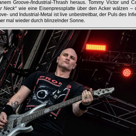
anem Groove-/Industrial-Thrash heraus. Tommy Victor und Co
r Neck“
wie eine Eisenpressplatte über den Acker wälzen – d
ve- und Industrial-Metal ist live unbestreitbar, der Puls des Infi
er mal wieder durch blinzelnder Sonne.