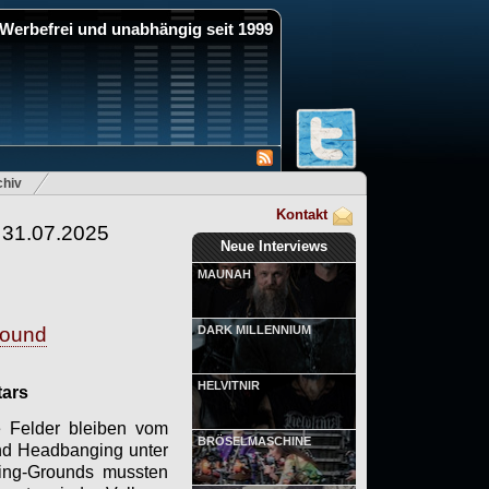
Werbefrei und unabhängig seit 1999
hiv
Kontakt
 31.07.2025
Neue Interviews
MAUNAH
round
DARK MILLENNIUM
HELVITNIR
tars
ie Felder bleiben vom
BRÖSELMASCHINE
und Headbanging unter
ping-Grounds mussten