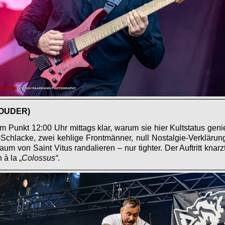
OUDER)
 Punkt 12:00 Uhr mittags klar, warum sie hier Kultstatus gen
Schlacke, zwei kehlige Frontmänner, null Nostalgie-Verklärung
um von Saint Vitus randalieren – nur tighter. Der Auftritt knarzt 
 à la „
Colossus“
.