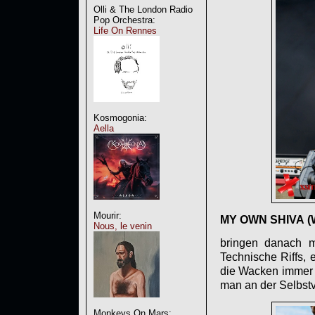
Olli & The London Radio
Pop Orchestra:
Life On Rennes
Kosmogonia:
Aella
Mourir:
MY OWN SHIVA
(W
Nous, le venin
bringen danach mo
Technische Riffs, 
die Wacken immer wi
man an der Selbstv
Monkeys On Mars: