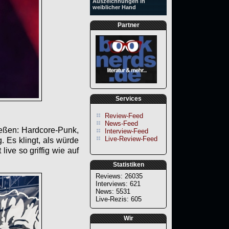
Auszeichnungen in
weiblicher Hand
Partner
Services
Review-Feed
News-Feed
ießen: Hardcore-Punk,
Interview-Feed
Live-Review-Feed
. Es klingt, als würde
live so griffig wie auf
Statistiken
Reviews: 26035
Interviews: 621
News: 5531
Live-Rezis: 605
Wir