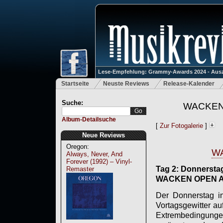
Lese-Empfehlung: Grammy-Awards 2024 - Ausz
Startseite
Neuste Reviews
Release-Kalender
Suche:
WACKEN 2
Album-Detailsuche
[
Zur Fotogalerie
]
Neue Reviews
Oregon:
WA
Always, Never, And
Forever (1992) – Vinyl-
Tag 2: Donnerstag,
Remaster
WACKEN OPEN AIR 
Der Donnerstag in
Vortagsgewitter a
Extrembedingunge