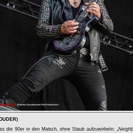
LOUDER)
ss die 90er in den Matsch, ohne Staub aufzuwirbeln: „
Neighb