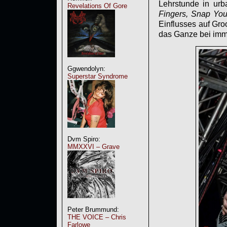
Lehrstunde in urb
Revelations Of Gore
Fingers, Snap You
Einflusses auf Groo
das Ganze bei imm
Ggwendolyn:
Superstar Syndrome
Dvm Spiro:
MMXXVI – Grave
Peter Brummund:
THE VOICE – Chris
Farlowe