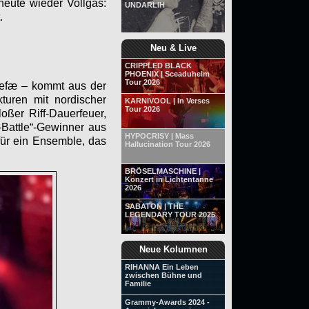
heute wieder Vollgas:
UNDARLIH
.
Neu & Live
CRIPPLED BLACK
PHOENIX | Sceaduhelm
Tour 2026
anefæ – kommt aus der
turen mit nordischer
KARNIVOOL | In Verses
Tour 2026
oßer Riff-Dauerfeuer,
-Battle“-Gewinner aus
HYPOCRISY | Mass
für ein Ensemble, das
Hallucination Tour 2026
BRÖSELMASCHINE |
Konzert in Lichtentanne
2026
SABATON | THE
LEGENDARY TOUR 2025
Neue Kolumnen
RIHANNA Ein Leben
zwischen Bühne und
Familie
Grammy-Awards 2024 -