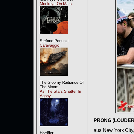
Monkeys On Mars
Stefano Panunzi:
Caravaggio
The Gloomy Radiance Of
The Moon:
As The Stars Shatter In
Agony
PRONG
(LOUDER
aus New York City
Horrifier: