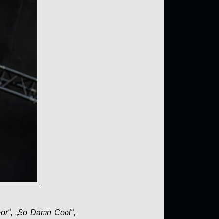
or“
, „
So Damn Cool“
,