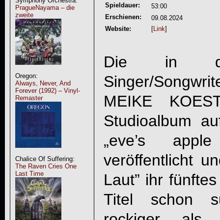
Symphony Orchestra:
Spieldauer:
53:00
PragueNayama – die
zweite
Erschienen:
09.08.2024
Website:
[
Link
]
Die in der
Oregon:
Singer/Songwrite
Always, Never, And
Forever (1992) – Vinyl-
MEIKE KOES
Remaster
Studioalbum au
„eve’s apple
veröffentlicht u
Chalice Of Suffering:
The Raven Cries One
Last Time
Laut
” ihr fünfte
Titel schon s
rockiger als