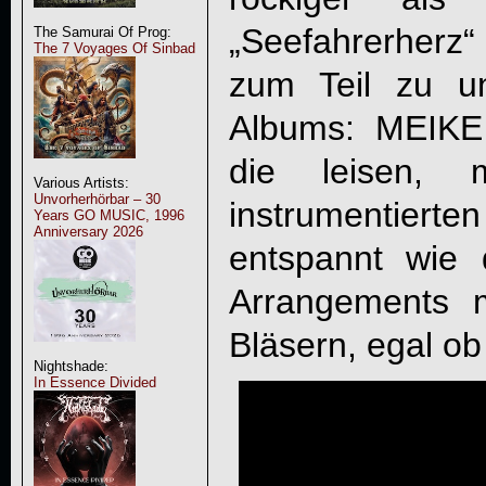
„Seefahrerherz“ 
The Samurai Of Prog:
The 7 Voyages Of Sinbad
zum Teil zu u
Albums:
MEIK
die leisen, 
Various Artists:
Unvorherhörbar – 30
instrumenti
Years GO MUSIC, 1996
Anniversary 2026
entspannt wie 
Arrangements 
Bläsern, egal o
Nightshade:
In Essence Divided