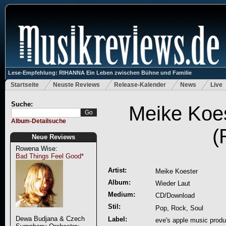
Lese-Empfehlung: RIHANNA Ein Leben zwischen Bühne und Familie
Startseite
Neuste Reviews
Release-Kalender
News
Live
Suche:
Meike Koes
Album-Detailsuche
(
Neue Reviews
Rowena Wise:
Bad Things Feel Good*
Artist:
Meike Koester
Album:
Wieder Laut
Medium:
CD/Download
Stil:
Pop, Rock, Soul
Dewa Budjana & Czech
Label:
eve's apple music produ