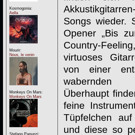
Akkustikgitarre
Kosmogonia:
Aella
Songs wieder. S
Opener „Bis zu
Country-Feeli
Mourir:
virtuoses Gitar
Nous, le venin
von einer ent
wabernden 
Überhaupt finde
Monkeys On Mars:
Monkeys On Mars
feine Instrumen
Tüpfelchen auf
und diese so pe
Stefano Panunzi: