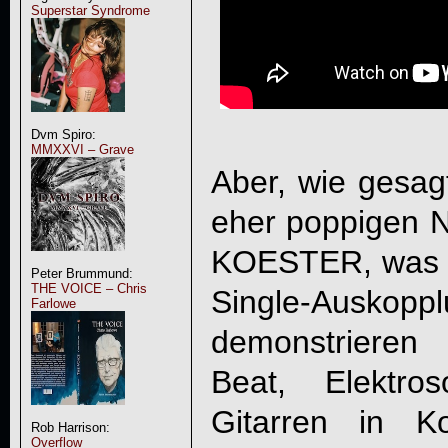
Superstar Syndrome
Dvm Spiro:
MMXXVI – Grave
Aber, wie gesagt
eher poppigen
KOESTER
, was 
Peter Brummund:
THE VOICE – Chris
Single-Aus
Farlowe
demonstrieren
Beat, Elektro
Gitarren in K
Rob Harrison:
Overflow