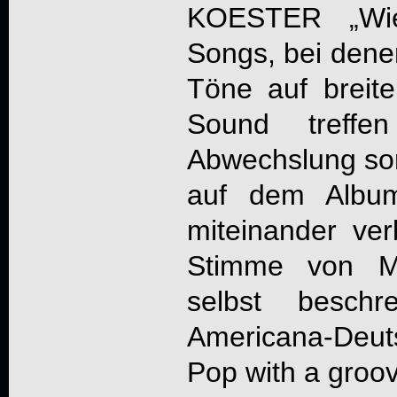
KOESTER
„
Wi
Songs, bei denen
Töne auf breite
Sound treff
Abwechslung sor
auf dem Album
miteinander ver
Stimme von
selbst beschr
Americana-Deut
Pop with a groovy