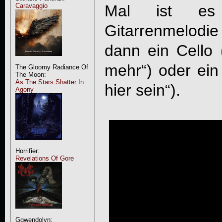
Mal ist es
Caravaggio
Gitarrenmelod
dann ein Cello (
mehr“) oder ein 
The Gloomy Radiance Of
The Moon:
As The Stars Shatter In
hier sein“).
Agony
Horrifier:
Revelations Of Gore
Ggwendolyn: