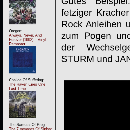
Gutes Beispie
fetziger Kracher
Rock Anleihen 
Oregon:
zum Pogen und
Always, Never, And
Forever (1992) – Vinyl-
Remaster
der Wechsel
STURM und JA
Chalice Of Suffering:
The Raven Cries One
Last Time
The Samurai Of Prog:
The 7 Voyages Of Sinbad