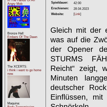
In The Hands Of An
Spieldauer:
42:00
Angry Mob
Erschienen:
28.04.2023
Website:
[
Link
]
Gleich mit der
Bronze Hall:
Embers Of The Dawn
was auf die Zwöl
der Opener de
STURMS FÄH
Reicht
“ zeigt, 
The XCERTS:
i think i want to go home
now.
Minuten langge
deutscher Roc
Einflüssen, mi
Maquina:
Schnörkeln.
Body Transmission