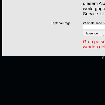
diesem Albu
weitergegeb
Service ist
Captcha-Frage
Wieviele Tage h
Grob pers
werden gel
© 