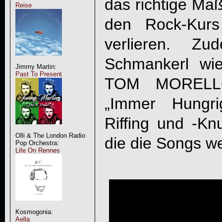
das richtige Ma
Reise
den Rock-Kur
verlieren. Z
Schmankerl wie
Jimmy Martin:
Past To Present
TOM MORELLO-
„Immer Hungr
Riffing und -Kn
Olli & The London Radio
die die Songs w
Pop Orchestra:
Life On Rennes
Kosmogonia:
Aella