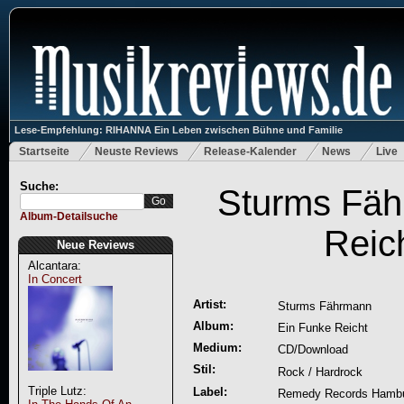
Lese-Empfehlung: RIHANNA Ein Leben zwischen Bühne und Familie
Startseite
Neuste Reviews
Release-Kalender
News
Live
Suche:
Sturms Fäh
Album-Detailsuche
Reic
Neue Reviews
Alcantara:
In Concert
Artist:
Sturms Fährmann
Album:
Ein Funke Reicht
Medium:
CD/Download
Stil:
Rock / Hardrock
Triple Lutz:
Label:
Remedy Records Hamb