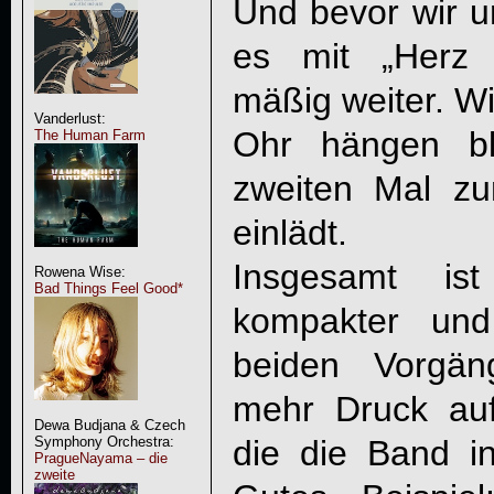
Und bevor wir un
es mit „Herz 
mäßig weiter. Wi
Vanderlust:
Ohr hängen bl
The Human Farm
zweiten Mal zu
einlädt.
Insgesamt i
Rowena Wise:
Bad Things Feel Good*
kompakter und
beiden Vorgän
mehr Druck au
Dewa Budjana & Czech
Symphony Orchestra:
die die Band in
PragueNayama – die
zweite