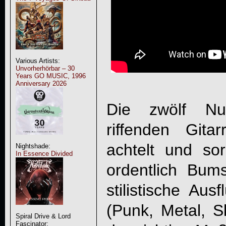
Various Artists:
Unvorherhörbar – 30
Years GO MUSIC, 1996
Anniversary 2026
Die zwölf Nu
riffenden Gita
achtelt und so
Nightshade:
In Essence Divided
ordentlich Bums
stilistische Au
(Punk, Metal, S
Spiral Drive & Lord
Fascinator: