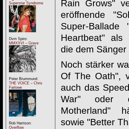
Rain Grows" v
Superstar Syndrome
eröffnende "So
Super-Ballade
Heartbeat" als V
Dvm Spiro:
MMXXVI – Grave
die dem Sänger l
Noch stärker wa
Of The Oath", 
Peter Brummund:
THE VOICE – Chris
auch das Speed
Farlowe
War" oder d
Motherland" h
sowie "Better Th
Rob Harrison:
Overflow