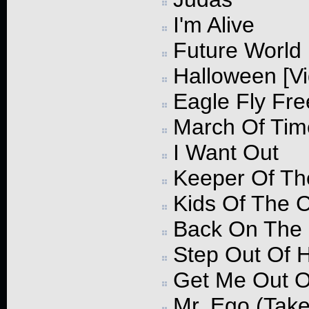
I'm Alive
Future World
Halloween [Vi
Eagle Fly Fre
March Of Tim
I Want Out
Keeper Of Th
Kids Of The 
Back On The 
Step Out Of H
Get Me Out O
Mr. Ego (Tak