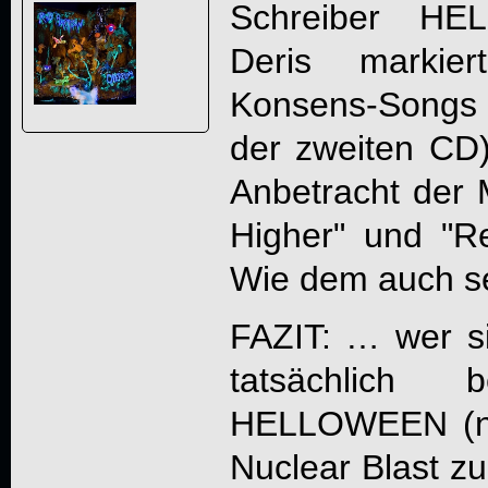
Schreiber
HE
Deris markie
Konsens-Songs (
der zweiten CD)
Anbetracht der M
Higher" und "Rev
Wie dem auch s
FAZIT: … wer si
tatsächlich
HELLOWEEN
(n
Nuclear Blast zu