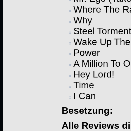
Where The R
Why
Steel Torment
Wake Up The
Power
A Million To 
Hey Lord!
Time
I Can
Besetzung:
Alle Reviews d