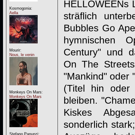
HELLOWEEN
s 
Kosmogonia:
Aella
sträflich unter
Bubbles Go Ape"
hymnischen O
Century" und d
Mourir:
Nous, le venin
On The Streets
"Mankind" oder 
(Titel hin oder
Monkeys On Mars:
Monkeys On Mars
bleiben. "Chame
Kiskes Abgesa
sonderlich stark
Stefano Panunzi: