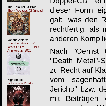
Doppel-CD ein
The Samurai Of Prog:
dieser Form eig
The 7 Voyages Of Sinbad
gab, was den R
rechtfertig, als
anderen Kompili
Various Artists:
Unvorherhörbar – 30
Years GO MUSIC, 1996
Nach "Oernst O
Anniversary 2026
"Death Metal"-S
zu Recht auf Kla
vom sagenhaf
Nightshade:
In Essence Divided
Jericho" bzw. d
mit Beiträgen