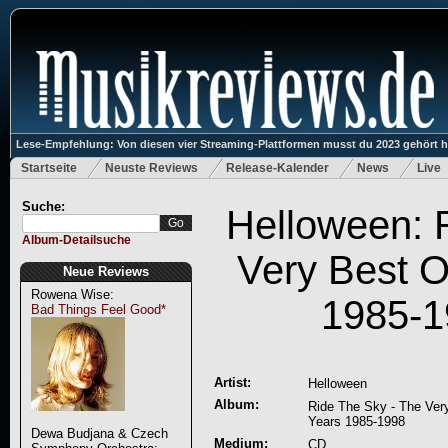
Lese-Empfehlung: Von diesen vier Streaming-Plattformen musst du 2023 gehört 
Startseite
Neuste Reviews
Release-Kalender
News
Live
Suche:
Helloween: 
Album-Detailsuche
Very Best O
Neue Reviews
Rowena Wise:
1985-1
Bad Things Feel Good*
Artist:
Helloween
Album:
Ride The Sky - The Ver
Years 1985-1998
Dewa Budjana & Czech
Medium:
CD