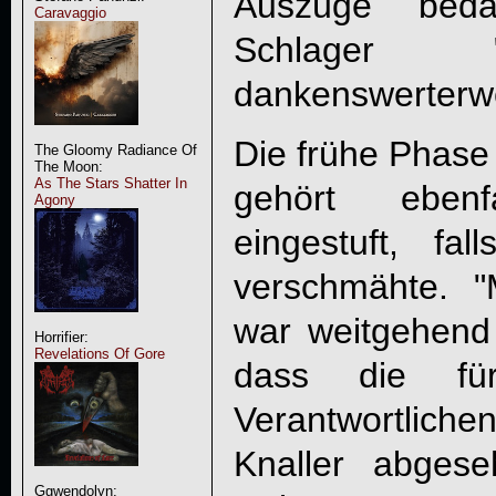
Auszüge beda
Caravaggio
Schlager "
dankenswerterwe
Die frühe Phase 
The Gloomy Radiance Of
The Moon:
As The Stars Shatter In
gehört eben
Agony
eingestuft, fa
verschmähte. 
war weitgehend
Horrifier:
Revelations Of Gore
dass die für
Verantwortlic
Knaller abges
Ggwendolyn: