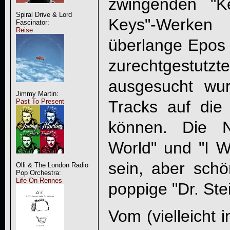
zwingenden "
Spiral Drive & Lord
Keys"-Werken 
Fascinator:
Reise
überlange Epos 
zurechtgestu
ausgesucht wu
Jimmy Martin:
Tracks auf di
Past To Present
können. Die N
World" und "I 
sein, aber sch
Olli & The London Radio
Pop Orchestra:
Life On Rennes
poppige "Dr. Ste
Vom (vielleicht