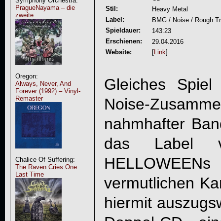
Symphony Orchestra:
PragueNayama – die
Stil:
Heavy Metal
zweite
Label:
BMG / Noise / Rough T
Spieldauer:
143:23
Erschienen:
29.04.2016
Website:
[
Link
]
Oregon:
Gleiches Spie
Always, Never, And
Forever (1992) – Vinyl-
Remaster
Noise-Zusamme
nahmhafter Band
das Label ver
HELLOWEEN
s 
Chalice Of Suffering:
The Raven Cries One
Last Time
vermutlichen Ka
hiermit auszugs