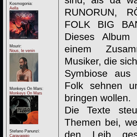
sind, als da 
Kosmogonia:
Aella
RUNORUN, RÖ
FOLK BIG BAN
Dieses Album j
einem Zusamm
Mourir:
Nous, le venin
Musiker, die sic
Symbiose aus 
Folk sehnen u
Monkeys On Mars:
Monkeys On Mars
bringen wollen.
Die Texte ste
Themen bei, we
Stefano Panunzi:
den Leib gesc
Caravaggio