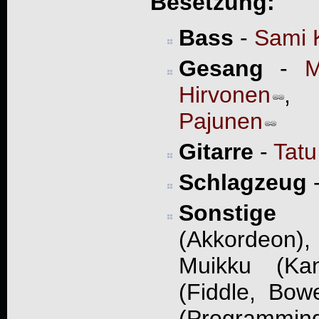
Besetzung:
Bass
-
Sami 
Gesang
-
M
Hirvonen
Pajunen
Gitarre
-
Tatu
Schlagzeug
Sonstige
- 
(Akkordeon),
Muikku (Kan
(Fiddle, Bow
(Programmin