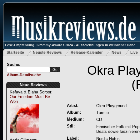
Lese-Empfehlung: Grammy-Awards 2024 - Auszeichnungen in weiblicher Hand
Startseite
Neuste Reviews
Release-Kalender
News
Live
Suche:
Okra Pla
Album-Detailsuche
(
Neue Reviews
Kefaya & Elaha Soroor:
Our Freedom Must Be
Won
Artist:
Okra Playground
Album:
Turmio
Medium:
CD
Stil:
Finnischer Folk mit Po
Beats sowie faszinier
Label:
Nordic Notes