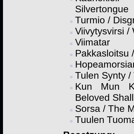
Silvertongue
Turmio / Disg
Viivytysvirsi 
Viimatar
Pakkasloitsu /
Hopeamorsian 
Tulen Synty /
Kun Mun Kul
Beloved Shal
Sorsa / The M
Tuulen Tuoma