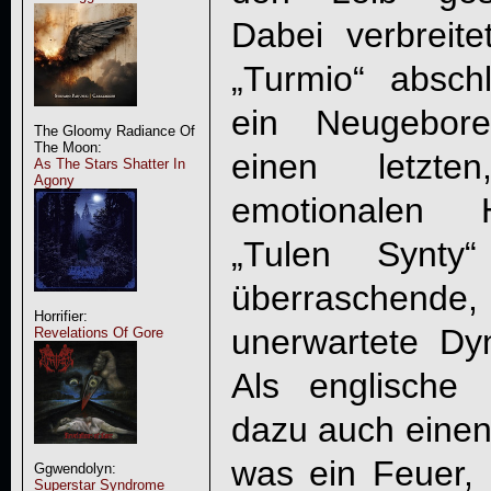
Dabei verbreit
„
Turmio
“ abschl
ein Neugebor
The Gloomy Radiance Of
The Moon:
einen letzte
As The Stars Shatter In
Agony
emotionalen 
„Tulen Synty
überraschen
Horrifier:
unerwartete Dy
Revelations Of Gore
Als englische 
dazu auch einen 
was ein Feuer, 
Ggwendolyn:
Superstar Syndrome