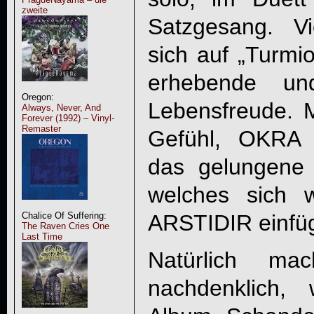
zweite
Satzgesang. V
sich auf „
Turmi
erhebende un
Oregon:
Lebensfreude.
Always, Never, And
Forever (1992) – Vinyl-
Remaster
Gefühl,
OKRA
das gelungene 
welches sich w
ARSTIDIR einfüg
Chalice Of Suffering:
The Raven Cries One
Last Time
Natürlich ma
nachdenklich,