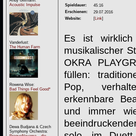
Andy Gillmann:
Acoustic Impulse
Spieldauer:
45:16
Erschienen:
29.07.2016
Website:
[
Link
]
Es ist wirklich
Vanderlust:
The Human Farm
musikalischer St
OKRA PLAYG
füllen: traditio
Pop, verhalt
Rowena Wise:
Bad Things Feel Good*
erkennbare Be
und immer wied
beeindruckende
Dewa Budjana & Czech
Symphony Orchestra:
solo, im Duett
PragueNayama – die