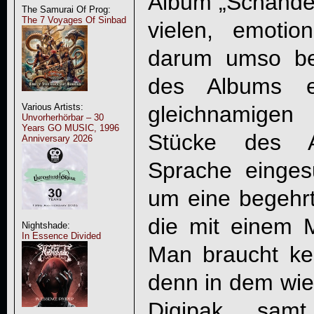
Album „Schande“
The Samurai Of Prog:
The 7 Voyages Of Sinbad
vielen, emoti
darum umso b
des Albums e
gleichnamigen
Various Artists:
Unvorherhörbar – 30
Years GO MUSIC, 1996
Stücke des A
Anniversary 2026
Sprache einge
um eine begehr
die mit einem M
Nightshade:
In Essence Divided
Man braucht ke
denn in dem wied
Digipak samt