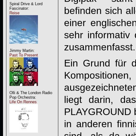
Spiral Drive & Lord
befinden sich al
Fascinator:
Reise
einer englische
sehr informativ
zusammenfasst.
Jimmy Martin:
Past To Present
Ein Grund für d
Komposition
ausgezeichnet
Olli & The London Radio
liegt darin, da
Pop Orchestra:
Life On Rennes
PLAYGROUND
b
in anderen finn