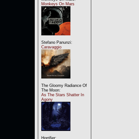
Monkeys On Mars
Stefano Panunzi:
Caravaggio
The Gloomy Radiance Of
The Moon:
As The Stars Shatter In
Agony
Horrifier: