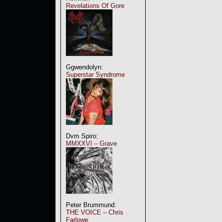
Revelations Of Gore
Ggwendolyn:
Superstar Syndrome
Dvm Spiro:
MMXXVI – Grave
Peter Brummund:
THE VOICE – Chris
Farlowe