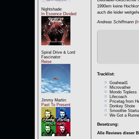
1990ern keine Hochkonj
Nightshade:
auch die leider weitge
In Essence Divided
Andreas Schiffmann
(
I
Spiral Drive & Lord
Fascinator:
Reise
Tracklist:
Goahead1
Microvather
Mondo Topless
Lifecoach
Jimmy Martin:
Pricetag from He
Past To Present
Donkey Shote
Smoothie Startu
We Got a Runne
Besetzung:
Alle Reviews dieser 