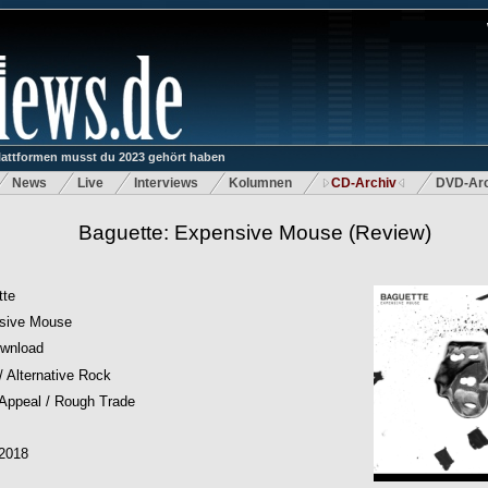
lattformen musst du 2023 gehört haben
News
Live
Interviews
Kolumnen
CD-Archiv
DVD-Arc
Baguette: Expensive Mouse
(Review)
tte
sive Mouse
wnload
/ Alternative Rock
Appeal / Rough Trade
.2018