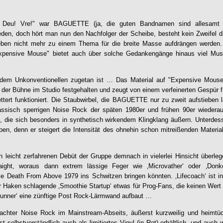
 Deu! Vre!" war
BAGUETTE
(ja, die guten Bandnamen sind allesamt v
den, doch hört man nun den Nachfolger der Scheibe, besteht kein Zweifel d
eben nicht mehr zu einem Thema für die breite Masse aufdrängen werden.
xpensive Mouse
" bietet auch über solche Gedankengänge hinaus viel Musi
em Unkonventionellen zugetan ist … Das Material auf "
Expensive Mous
der Bühne im Studio festgehalten und zeugt von einem verfeinerten Gespür 
ert funktioniert. Die Staubwirbel, die
BAGUETTE
nur zu zweit aufstieben 
ssisch sperrigen Noise Rock der späten 1980er und frühen 90er wiederau
, die sich besonders in synthetisch wirkendem Klingklang äußern. Unterdes
pen, denn er steigert die Intensität des ohnehin schon mitreißenden Material
ch leicht zerfahrenen Debüt der Gruppe demnach in vielerlei Hinsicht über
aight, woraus dann extrem lässige Feger wie ‚Microvather‘ oder ‚Donk
e Death From Above 1979 ins Schwitzen bringen könnten. ‚Lifecoach‘ ist in
 Haken schlagende ‚Smoothie Startup‘ etwas für Prog-Fans, die keinen Wert
Runner‘ eine zünftige Post Rock-Lärmwand aufbaut …
chter Noise Rock im Mainstream-Abseits, äußerst kurzweilig und heimtüc
t selbstverständlich auch als limitiertes Vinyl (in Rot) erhältlich, und auc