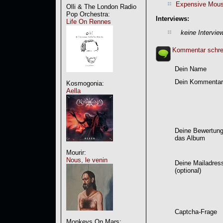
Expensive Mou
Olli & The London Radio
Pop Orchestra:
Interviews:
Life On Rennes
keine Intervie
Kommentar schre
Dein Name
Dein Kommentar
Kosmogonia:
Aella
Deine Bewertung
das Album
Mourir:
Nous, le venin
Deine Mailadres
(optional)
Captcha-Frage
Monkeys On Mars: