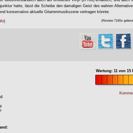
unktur hatte, lässt die Scheibe den damaligen Geist des wahren Alternativ
hend konservative aktuelle Gitarrenmusikszene vertragen könnte.
nfo
)
(Review 7165x gelesen
Wertung:
11
von
15
P
Kommen
ll
p
r
Band: