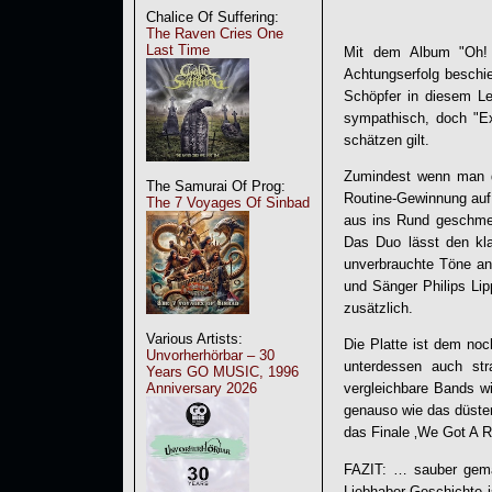
Chalice Of Suffering:
The Raven Cries One
Last Time
Mit dem Album "Oh!
Achtungserfolg beschie
Schöpfer in diesem L
sympathisch, doch "
E
schätzen gilt.
Zumindest wenn man d
The Samurai Of Prog:
Routine-Gewinnung auf 
The 7 Voyages Of Sinbad
aus ins Rund geschmett
Das Duo lässt den kla
unverbrauchte Töne an
und Sänger Philips Lip
zusätzlich.
Various Artists:
Die Platte ist dem no
Unvorherhörbar – 30
unterdessen auch str
Years GO MUSIC, 1996
Anniversary 2026
vergleichbare Bands wi
genauso wie das düster
das Finale ‚We Got A 
FAZIT: … sauber gema
Liebhaber-Geschichte is