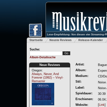
Lese-Empfehlung: Von diesen vier Streaming-P
Startseite
Neuste Reviews
Release-Kalender
Suche:
Album-Detailsuche
Artist:
Neue Reviews
Bague
Album:
Oregon:
Expen
Always, Never, And
Medium:
CD/Do
Forever (1992) – Vinyl-
Remaster
Stil:
Noise 
Label:
Noise 
Spieldauer:
30:39
Erschienen:
06.04
Website:
[
Link
]