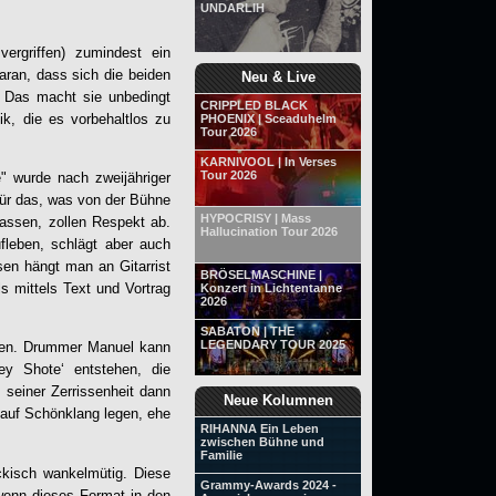
UNDARLIH
ergriffen) zumindest ein
aran, dass sich die beiden
Neu & Live
 Das macht sie unbedingt
CRIPPLED BLACK
k, die es vorbehaltlos zu
PHOENIX | Sceaduhelm
Tour 2026
KARNIVOOL | In Verses
Tour 2026
e
" wurde nach zweijähriger
für das, was von der Bühne
HYPOCRISY | Mass
lassen, zollen Respekt ab.
Hallucination Tour 2026
fleben, schlägt aber auch
sen hängt man an Gitarrist
BRÖSELMASCHINE |
s mittels Text und Vortrag
Konzert in Lichtentanne
2026
SABATON | THE
LEGENDARY TOUR 2025
legen. Drummer Manuel kann
ey Shote‘ entstehen, die
 seiner Zerrissenheit dann
Neue Kolumnen
 auf Schönklang legen, ehe
RIHANNA Ein Leben
zwischen Bühne und
Familie
kisch wankelmütig. Diese
Grammy-Awards 2024 -
h wenn dieses Format in den