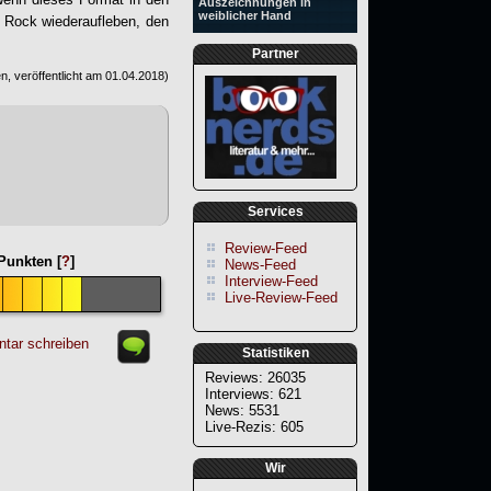
Auszeichnungen in
weiblicher Hand
e Rock wiederaufleben, den
Partner
, veröffentlicht am
01.04.2018
)
Services
Review-Feed
unkten [
?
]
News-Feed
Interview-Feed
Live-Review-Feed
tar schreiben
Statistiken
Reviews: 26035
Interviews: 621
News: 5531
Live-Rezis: 605
Wir