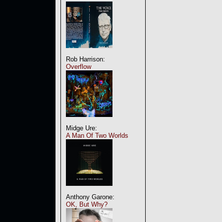
Rob Harrison:
Overflow
Midge Ure:
A Man Of Two Worlds
Anthony Garone:
OK, But Why?