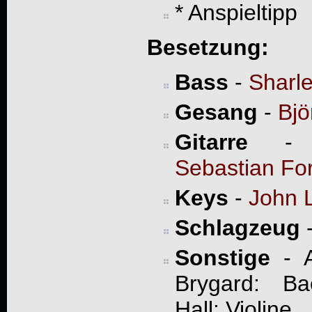
* Anspieltipp
Besetzung:
Bass
-
Sharle
Gesang
-
Bjö
Gitarre
Sebastian Fo
Keys
-
John 
Schlagzeug
Sonstige
- A
Brygard: Ba
Hall: Violine