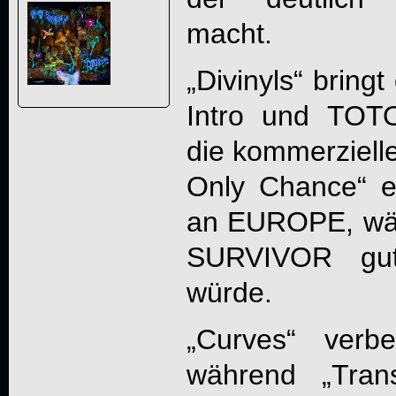
macht.
„Divinyls“ bring
Intro und TOT
die kommerzielle
Only Chance“ er
an EUROPE, wä
SURVIVOR gut
würde.
„Curves“ verb
während „Tran