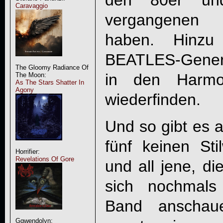
den 80er un
Caravaggio
vergangenen J
haben. Hinz
BEATLES-Generat
The Gloomy Radiance Of
in den Harmo
The Moon:
As The Stars Shatter In
Agony
wiederfinden.
Und so gibt es
fünf keinen St
Horrifier:
Revelations Of Gore
und all jene, die
sich nochmal
Band anschaue
Ggwendolyn: