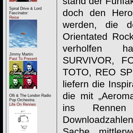
stand der Funfak
Spiral Drive & Lord
doch den Hero
Fascinator:
Reise
werden, die 
Orientated Roc
verholfen h
Jimmy Martin:
SURVIVOR, F
Past To Present
TOTO, REO S
liefern die Insp
die mit „
Aeroma
Olli & The London Radio
Pop Orchestra:
Life On Rennes
ins Renne
Downloadzahle
Sache mittlerw