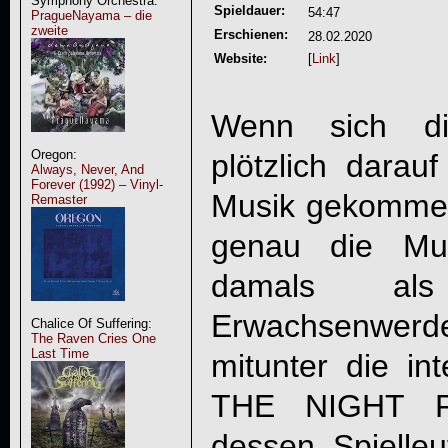
Symphony Orchestra:
Spieldauer:
54:47
PragueNayama – die
zweite
Erschienen:
28.02.2020
Website:
[
Link
]
Wenn sich di
Oregon:
plötzlich darau
Always, Never, And
Forever (1992) – Vinyl-
Musik gekommen
Remaster
genau die Mu
damals als
Erwachsenwerden
Chalice Of Suffering:
The Raven Cries One
Last Time
mitunter die int
THE NIGHT 
dessen Spielle