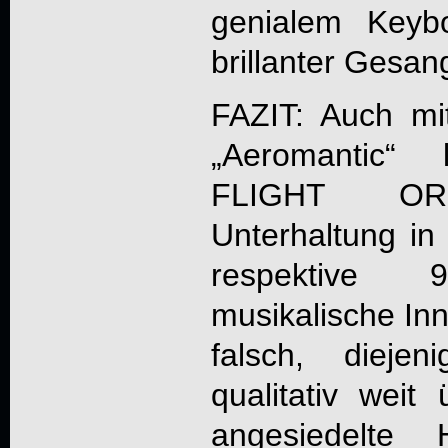
genialem Keybo
brillanter Gesan
FAZIT: Auch mit
„
Aeromantic
“ 
FLIGHT OR
Unterhaltung in 
respektive
musikalische Inn
falsch, dieje
qualitativ weit
angesiedelt