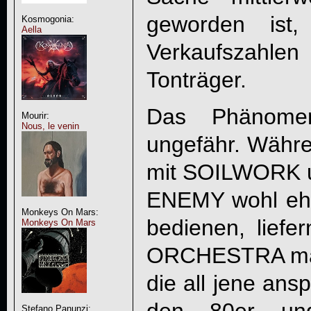
geworden ist
Kosmogonia:
Aella
Verkaufszah
Tonträger.
Das Phänome
Mourir:
Nous, le venin
ungefähr. Währe
mit SOILWORK 
ENEMY wohl ehe
Monkeys On Mars:
bedienen, liefe
Monkeys On Mars
ORCHESTRA
ma
die all jene ansp
Stefano Panunzi: