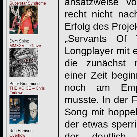
ansatzweise vo
Superstar Syndrome
recht nicht na
Erfolg des Proje
„Servants Of 
Dvm Spiro:
MMXXVI – Grave
Longplayer mit
die zunächst 
einer Zeit begi
Peter Brummund:
noch am Empf
THE VOICE – Chris
Farlowe
musste. In der F
Song mit hoppe
der etwas sperri
Rob Harrison:
der deutlich 
Overflow