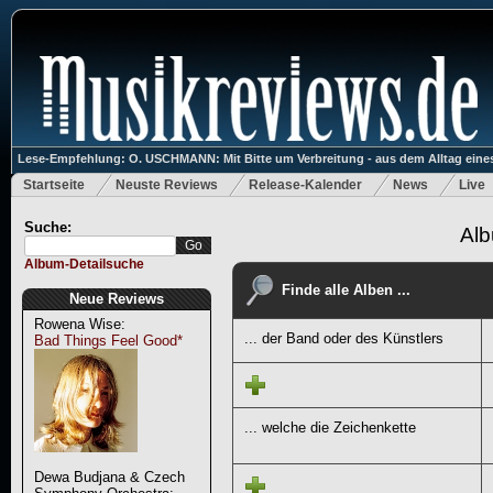
Lese-Empfehlung: O. USCHMANN: Mit Bitte um Verbreitung - aus dem Alltag eines
Startseite
Neuste Reviews
Release-Kalender
News
Live
Suche:
Alb
Album-Detailsuche
Finde alle Alben ...
Neue Reviews
Rowena Wise:
... der Band oder des Künstlers
Bad Things Feel Good*
... welche die Zeichenkette
Dewa Budjana & Czech