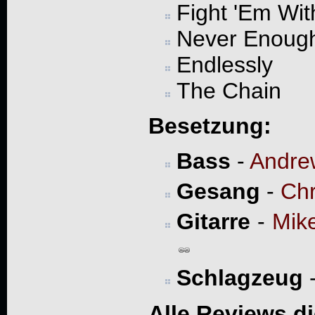
Fight 'Em Wit
Never Enoug
Endlessly
The Chain
Besetzung:
Bass
-
Andre
Gesang
-
Chr
Gitarre
-
Mik
Schlagzeug
Alle Reviews d