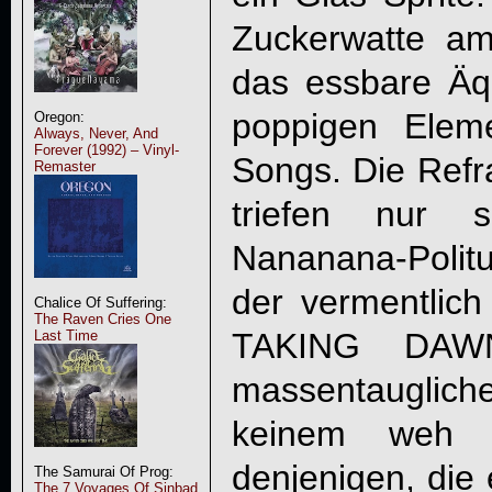
Zuckerwatte am 
das essbare Äqu
poppigen Elem
Oregon:
Always, Never, And
Forever (1992) – Vinyl-
Songs. Die Refr
Remaster
triefen nur s
Nananana-Polit
der vermentlic
Chalice Of Suffering:
The Raven Cries One
TAKING DAW
Last Time
massentaugli
keinem weh 
denjenigen, die 
The Samurai Of Prog:
The 7 Voyages Of Sinbad