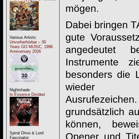
mögen.
Dabei bringen
T
gute Vorausset
Various Artists:
Unvorherhörbar – 30
angedeutet b
Years GO MUSIC, 1996
Anniversary 2026
Instrumente zi
besonders die L
wieder klas
Nightshade:
In Essence Divided
Ausrufezeic
grundsätzlich au
können, bewe
Spiral Drive & Lord
Opener und Tit
Fascinator: