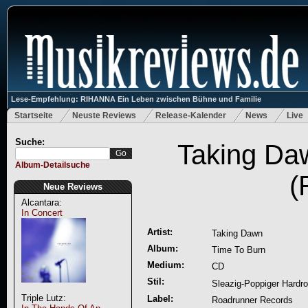
Lese-Empfehlung: RIHANNA Ein Leben zwischen Bühne und Familie
Startseite
Neuste Reviews
Release-Kalender
News
Live
Suche:
Taking Da
Album-Detailsuche
(
Neue Reviews
Alcantara:
In Concert
Artist:
Taking Dawn
Album:
Time To Burn
Medium:
CD
Stil:
Sleazig-Poppiger Hardr
Triple Lutz:
Label:
Roadrunner Records