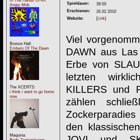
In The Hands Of An
Spieldauer:
39:50
Angry Mob
Erschienen:
26.02.2010
Website:
[
Link
]
Viel vorgenom
Bronze Hall:
Embers Of The Dawn
DAWN
aus Las 
Erbe von SLAU
letzten wirkl
KILLERS und 
The XCERTS:
i think i want to go home
now.
zählen schlie
Zockerparadies
den klassisch
Maquina:
JOVI und S
Body Transmission