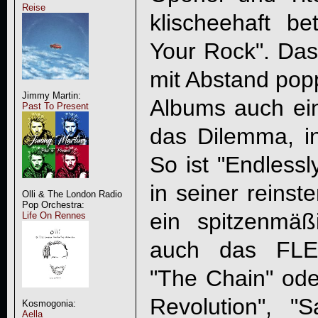
Reise
klischeehaft be
Your Rock". Das
mit Abstand pop
Jimmy Martin:
Albums auch eine
Past To Present
das Dilemma, i
So ist "Endlessl
in seiner reinst
Olli & The London Radio
Pop Orchestra:
ein spitzenmä
Life On Rennes
auch das FL
"The Chain" od
Revolution", 
Kosmogonia:
Aella