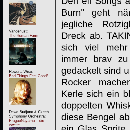
Den elf Songs 
Burn
" geht nä
jegliche Rotzi
Vanderlust:
Dreck ab.
TAK
The Human Farm
sich viel mehr
immer brav zu 
gedackelt sind u
Rowena Wise:
Bad Things Feel Good*
Rocker machen
Kerle sich ein b
doppelten Whisky
Dewa Budjana & Czech
diese Bengel a
Symphony Orchestra:
PragueNayama – die
zweite
ein Glas Sprite