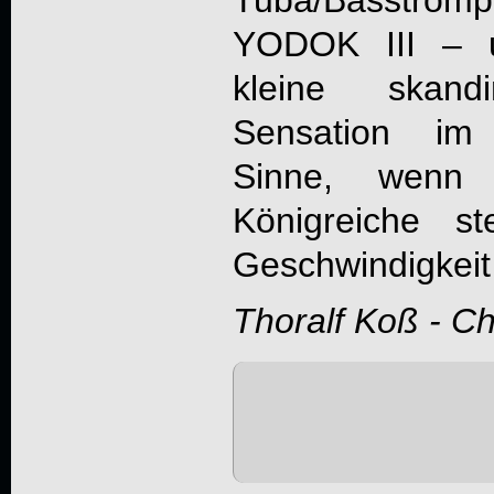
YODOK III
– u
kleine skandi
Sensation im
Sinne, wenn
Königreiche st
Geschwindigkeit
Thoralf Koß - C