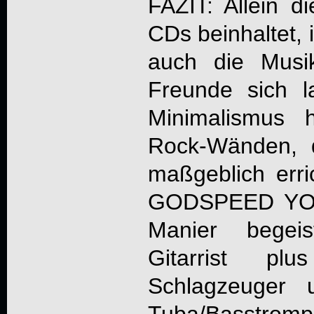
FAZIT: Allein d
CDs beinhaltet, 
auch die Musi
Freunde sich 
Minimalismus 
Rock-Wänden, 
maßgeblich erri
GODSPEED YO
Manier begeis
Gitarrist pl
Schlagzeuger 
Tuba/Basstro