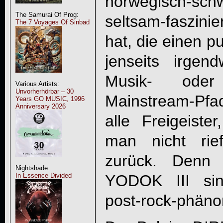
norwegisch-sch
The Samurai Of Prog:
seltsam-faszini
The 7 Voyages Of Sinbad
hat, die einen pu
jenseits irgend
Musik- oder
Various Artists:
Unvorherhörbar – 30
Mainstream-Pfade
Years GO MUSIC, 1996
Anniversary 2026
alle Freigeiste
man nicht rie
zurück. Denn 
Nightshade:
YODOK III
sin
In Essence Divided
post-rock-phäno