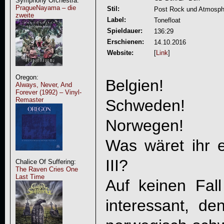
Symphony Orchestra:
PragueNayama – die
Stil:
Post Rock und Atmosph
zweite
Label:
Tonefloat
Spieldauer:
136:29
Erschienen:
14.10.2016
Website:
[
Link
]
Oregon:
Belgien!
Always, Never, And
Forever (1992) – Vinyl-
Remaster
Schweden!
Norwegen!
Was wäret ihr 
III
?
Chalice Of Suffering:
The Raven Cries One
Last Time
Auf keinen Fall
interessant, de