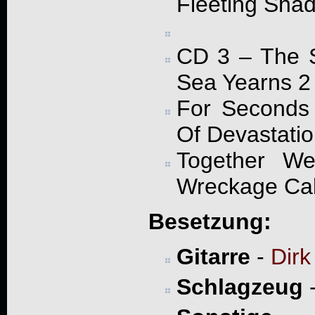
Fleeting Shad
CD 3 – The S
Sea Yearns 2 
For Seconds
Of Devastati
Together We
Wreckage Cal
Besetzung:
Gitarre
-
Dirk
Schlagzeug