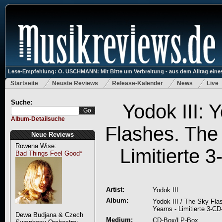
Lese-Empfehlung: O. USCHMANN: Mit Bitte um Verbreitung - aus dem Alltag eines
Startseite
Neuste Reviews
Release-Kalender
News
Live
Suche:
Yodok III: 
Album-Detailsuche
Flashes. The
Neue Reviews
Rowena Wise:
Limitierte 
Bad Things Feel Good*
Artist:
Yodok III
Album:
Yodok III / The Sky Fla
Yearns - Limitierte 3-C
Dewa Budjana & Czech
Medium:
CD-Box/LP-Box