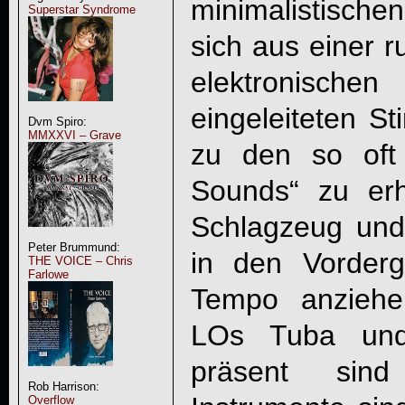
minimalistisch
Superstar Syndrome
sich aus einer r
elektronisc
eingeleiteten 
Dvm Spiro:
MMXXVI – Grave
zu den so oft
Sounds“ zu er
Schlagzeug und
Peter Brummund:
in den Vorder
THE VOICE – Chris
Farlowe
Tempo anziehe
LOs Tuba und
präsent sin
Rob Harrison:
Overflow