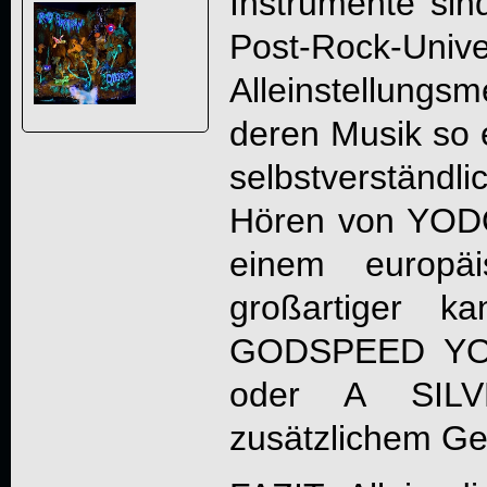
Instrumente sin
Post-Rock
Alleinstellung
deren Musik so 
selbstverstän
Hören von
YODO
einem europäi
großartiger k
GODSPEED YO
oder A SIL
zusätzlichem Ge