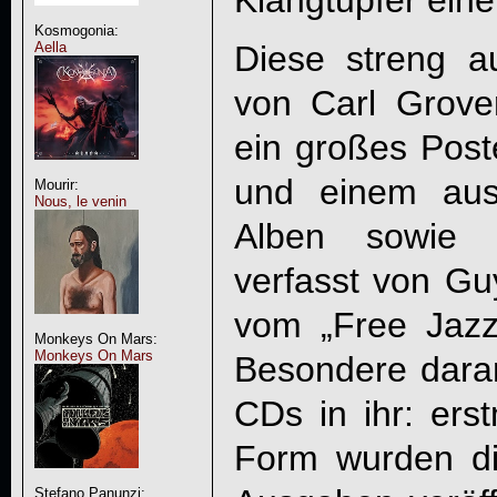
Kosmogonia:
Aella
Diese streng au
von Carl Grove
ein großes Post
und einem aus
Mourir:
Nous, le venin
Alben sowie 
verfasst von Guy
vom „Free Jazz
Monkeys On Mars:
Monkeys On Mars
Besondere daran 
CDs in ihr: erst
Form wurden die
Stefano Panunzi: