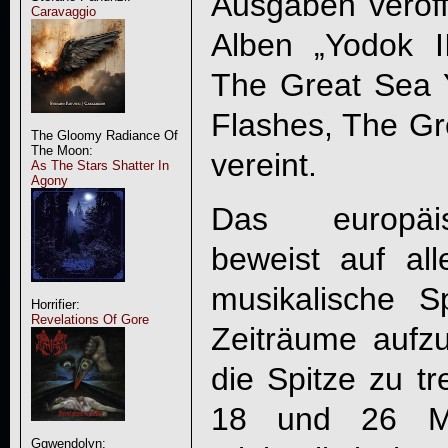
Ausgaben veröff
Caravaggio
Alben „Yodok I
The Great Sea 
Flashes, The Gre
The Gloomy Radiance Of
The Moon:
vereint.
As The Stars Shatter In
Agony
Das europäis
beweist auf al
musikalische 
Horrifier:
Revelations Of Gore
Zeiträume aufz
die Spitze zu tr
18 und 26 Mi
Ggwendolyn: