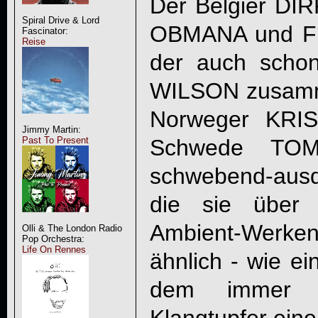
Der Belgier D
Spiral Drive & Lord
OBMANA und F
Fascinator:
Reise
der auch scho
WILSON zusamme
Norweger KRI
Jimmy Martin:
Schwede TOM
Past To Present
schwebend-ausd
die sie über
Ambient-Werk
Olli & The London Radio
Pop Orchestra:
Life On Rennes
ähnlich - wie ei
dem immer wi
Klangtupfer eine 