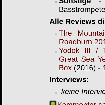
Sonstige
- K
Basstrompete
Alle Reviews d
The Mountai
Roadburn 20
Yodok III /
Great Sea Ye
Box
(2016) - 
Interviews:
keine Interv
Kommentar sc