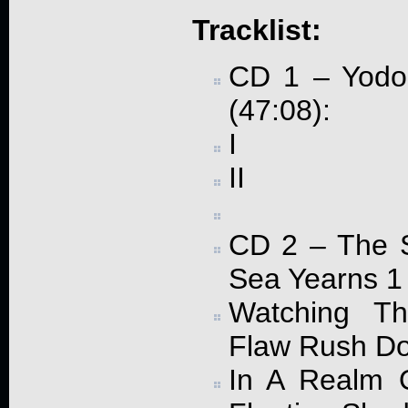
Tracklist:
CD 1 – Yodok
(47:08):
I
II
CD 2 – The S
Sea Yearns 1 
Watching Th
Flaw Rush D
In A Realm 