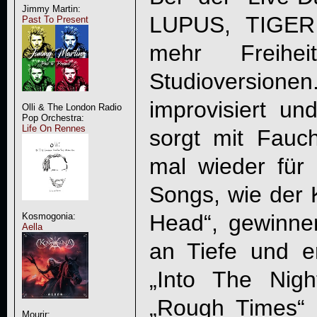
Jimmy Martin:
LUPUS, TIGE
Past To Present
mehr Freihe
Studioversio
improvisiert un
Olli & The London Radio
Pop Orchestra:
Life On Rennes
sorgt mit Fauc
mal wieder für 
Songs, wie der K
Head“, gewinne
Kosmogonia:
Aella
an Tiefe und e
„Into The Nig
„Rough Times“ 
Mourir: