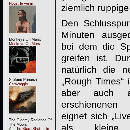
Nous, le venin
ziemlich ruppige
Den Schlusspun
Minuten ausge
Monkeys On Mars:
bei dem die Sp
Monkeys On Mars
greifen ist. Du
natürlich die n
„Rough Times“ in
Stefano Panunzi:
Caravaggio
aber auch a
erschienenen 
eignet sich „
Liv
The Gloomy Radiance Of
The Moon:
als kleine
As The Stars Shatter In