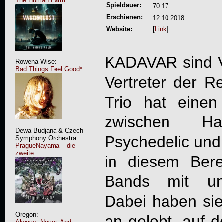
The Human Farm
Spieldauer:
70:17
Erschienen:
12.10.2018
Website:
[
Link
]
KADAVAR sind Vo
Rowena Wise:
Bad Things Feel Good*
Vertreter der Re
Trio hat eine
zwischen Ha
Dewa Budjana & Czech
Psychedelic und
Symphony Orchestra:
PragueNayama – die
zweite
in diesem Ber
Bands mit un
Dabei haben sie
Oregon:
an gelebt, auf d
Always, Never, And