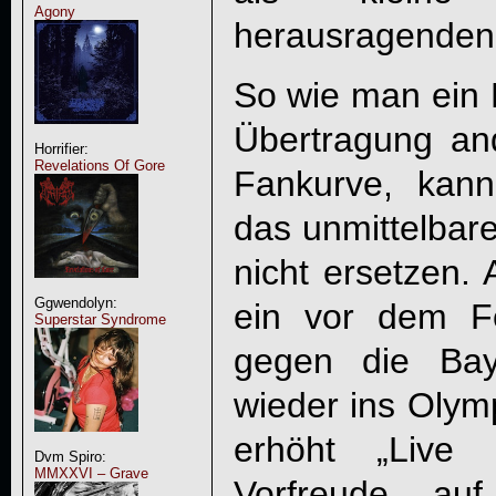
Agony
herausragenden
So wie man ein F
Übertragung and
Horrifier:
Revelations Of Gore
Fankurve, kan
das unmittelbar
nicht ersetzen. 
Ggwendolyn:
ein vor dem Fe
Superstar Syndrome
gegen die Bay
wieder ins Olym
erhöht „
Live 
Dvm Spiro:
MMXXVI – Grave
Vorfreude au