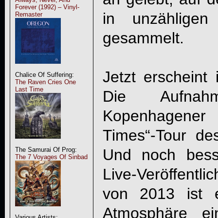
Forever (1992) – Vinyl-
in unzähligen
Remaster
gesammelt.
Jetzt erscheint 
Chalice Of Suffering:
The Raven Cries One
Last Time
Die Aufna
Kopenhagener
Times“-Tour de
Und noch bess
The Samurai Of Prog:
The 7 Voyages Of Sinbad
Live-Veröffentli
von 2013 ist 
Atmosphäre e
Various Artists: