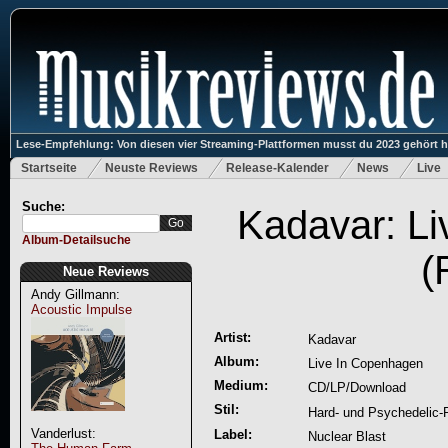
Lese-Empfehlung: Von diesen vier Streaming-Plattformen musst du 2023 gehört 
Startseite
Neuste Reviews
Release-Kalender
News
Live
Suche:
Kadavar: L
Album-Detailsuche
(
Neue Reviews
Andy Gillmann:
Acoustic Impulse
Artist:
Kadavar
Album:
Live In Copenhagen
Medium:
CD/LP/Download
Stil:
Hard- und Psychedelic-
Vanderlust:
Label:
Nuclear Blast