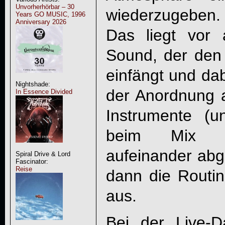
Unvorherhörbar – 30
wiederzugeben.
Years GO MUSIC, 1996
Anniversary 2026
Das liegt vor
Sound, der den
einfängt und dab
Nightshade:
der Anordnung a
In Essence Divided
Instrumente (
beim Mix gl
aufeinander abge
Spiral Drive & Lord
Fascinator:
Reise
dann die Routine
aus.
Bei der Live-D