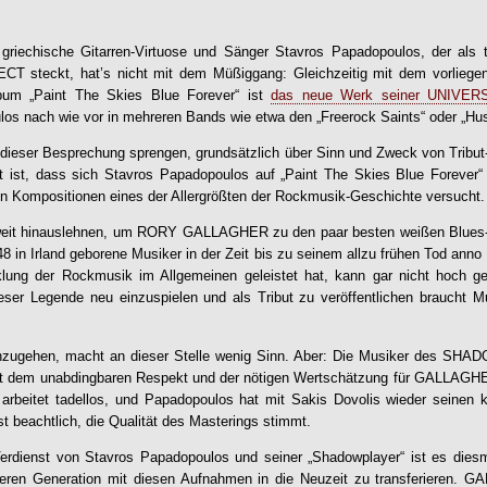
 griechische Gitarren-Virtuose und Sänger Stavros Papadopoulos, der als t
ECT
steckt, hat’s nicht mit dem Müßiggang: Gleichzeitig mit dem vorl
bum „
Paint The Skies Blue Forever
“ ist
das neue Werk seiner UNIVER
os nach wie vor in mehreren Bands wie etwa den „Freerock Saints“ oder „Hus
ieser Besprechung sprengen, grundsätzlich über Sinn und Zweck von Tribut-
t ist, dass sich Stavros Papadopoulos auf „
Paint The Skies Blue Forever
“
n Kompositionen eines der Allergrößten der Rockmusik-Geschichte versucht.
eit hinauslehnen, um RORY GALLAGHER zu den paar besten weißen Blues- 
 in Irland geborene Musiker in der Zeit bis zu seinem allzu frühen Tod anno 
klung der Rockmusik im Allgemeinen geleistet hat, kann gar nicht hoch g
ser Legende neu einzuspielen und als Tribut zu veröffentlichen braucht M
nzugehen, macht an dieser Stelle wenig Sinn. Aber: Die Musiker des
SHAD
it dem unabdingbaren Respekt und der nötigen Wertschätzung für GALLAGH
arbeitet tadellos, und Papadopoulos hat mit Sakis Dovolis wieder seinen k
ist beachtlich, die Qualität des Masterings stimmt.
Verdienst von Stavros Papadopoulos und seiner „Shadowplayer“ ist es diesma
heren Generation mit diesen Aufnahmen in die Neuzeit zu transferieren.