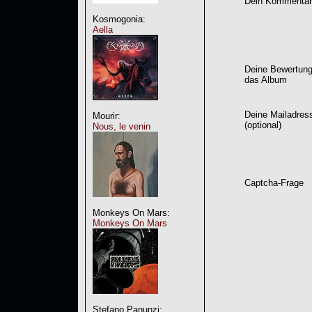
Dein Kommentar
Kosmogonia:
Aella
Deine Bewertung
das Album
Deine Mailadres
Mourir:
(optional)
Nous, le venin
Captcha-Frage
Monkeys On Mars:
Monkeys On Mars
Stefano Panunzi: