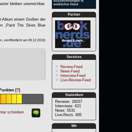
Auszeichnungen in
ster bleiben unerreichbar.
weiblicher Hand
Partner
ut-Album einem Großen der
en „
Paint The Skies Blue
, veröffentlicht am
09.12.2019
)
Services
Review-Feed
News-Feed
Interview-Feed
Live-Review-Feed
unkten [
?
]
Statistiken
Reviews: 26037
Interviews: 621
News: 5531
tar schreiben
Live-Rezis: 605
Wir