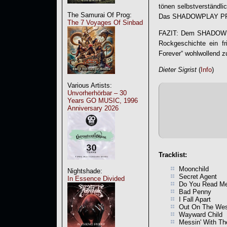
tönen selbstverständl
The Samurai Of Prog:
Das
SHADOWPLAY P
The 7 Voyages Of Sinbad
FAZIT: Dem
SHADOW
Rockgeschichte ein f
Forever
“ wohlwollend z
Dieter Sigrist
(
Info
)
Various Artists:
Unvorherhörbar – 30
Years GO MUSIC, 1996
Anniversary 2026
Tracklist:
Moonchild
Nightshade:
Secret Agent
In Essence Divided
Do You Read M
Bad Penny
I Fall Apart
Out On The Wes
Wayward Child
Messin' With Th