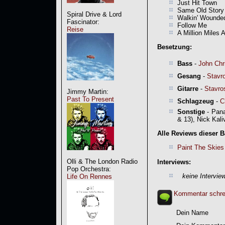
Just Hit Town
Same Old Story
Spiral Drive & Lord
Walkin' Wounde
Fascinator:
Follow Me
Reise
A Million Miles
Besetzung:
Bass
-
John Chr
Gesang
-
Stavr
Gitarre
-
Stavro
Jimmy Martin:
Past To Present
Schlagzeug
-
C
Sonstige
- Pana
& 13), Nick Kal
Alle Reviews dieser 
Paint The Skies
Olli & The London Radio
Interviews:
Pop Orchestra:
keine Intervie
Life On Rennes
Kommentar schre
Dein Name