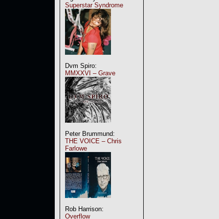
Superstar Syndrome
Dvm Spiro:
MMXXVI – Grave
Peter Brummund:
THE VOICE – Chris
Farlowe
Rob Harrison:
Overflow