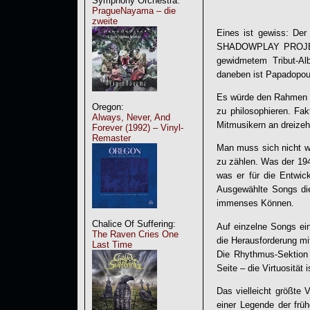
Symphony Orchestra:
PragueNayama – die
zweite
Eines ist gewiss: Der
SHADOWPLAY PROJ
gewidmetem Tribut-Al
daneben ist Papadopoul
Es würde den Rahmen d
Oregon:
zu philosophieren. Fak
Always, Never, And
Mitmusikern an dreizeh
Forever (1992) – Vinyl-
Remaster
Man muss sich nicht w
zu zählen. Was der 1948
was er für die Entwic
Ausgewählte Songs die
immenses Können.
Chalice Of Suffering:
Auf einzelne Songs ei
The Raven Cries One
die Herausforderung m
Last Time
Die Rhythmus-Sektion 
Seite – die Virtuosität 
Das vielleicht größte 
einer Legende der frü