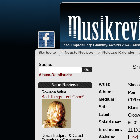
Lese-Empfehlung: Grammy-Awards 2024 - Ausz
Startseite
Neuste Reviews
Release-Kalender
Suche:
Sh
Album-Detailsuche
Artist:
Neue Reviews
Shado
Album:
Rowena Wise:
Paint 
Bad Things Feel Good*
Medium:
CD/Do
Stil:
Blues
Label:
Groove
Spieldauer:
69:01
Erschienen:
11.10.
Dewa Budjana & Czech
Website:
[
Link
]