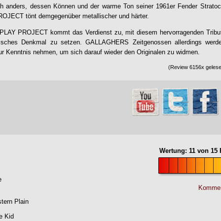
ich anders, dessen Können und der warme Ton seiner 1961er Fender Stratoca
ROJECT
tönt demgegenüber metallischer und härter.
PLAY PROJECT
kommt das Verdienst zu, mit diesem hervorragenden Trib
risches Denkmal zu setzen. GALLAGHERS Zeitgenossen allerdings werd
ur Kenntnis nehmen, um sich darauf wieder den Originalen zu widmen.
(Review 6156x gelesen
Wertung:
11
von
15
P
e
Kommen
tern Plain
e Kid