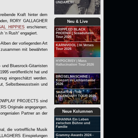
UNDARLIH
reibende Kraft hinter dem
iegenden, RORY GALLAGHER
Neu & Live
SAL HIPPIES
erschienen;
CRIPPLED BLACK
h ‘n Rush“ engagiert.
PHOENIX | Sceaduhelm
Tour 2026
Alben der vorliegenden Art
KARNIVOOL | In Verses
Tour 2026
 zusammen mit bewährten
HYPOCRISY | Mass
Hallucination Tour 2026
und Bluesrock-Gitarristen
1995 veröffentlicht hat und
BRÖSELMASCHINE |
enug eingeschätzt werden.
Konzert in Lichtentanne
2026
ut, Selbstbewusstsein und
SABATON | THE
LEGENDARY TOUR 2025
OWPLAY PROJECT
S sind
ERS Originale angegangen.
Neue Kolumnen
ongenialen Partner an der
RIHANNA Ein Leben
zwischen Bühne und
Familie
l, die vortreffliche Musik
Grammy-Awards 2024 -
 GALLAGHERS Einspielungen