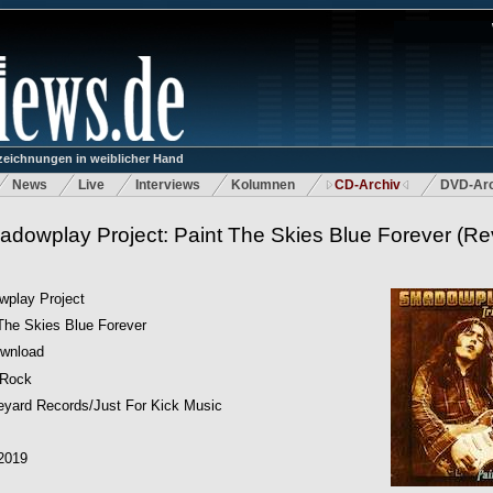
eichnungen in weiblicher Hand
News
Live
Interviews
Kolumnen
CD-Archiv
DVD-Arc
adowplay Project: Paint The Skies Blue Forever
(Re
wplay Project
The Skies Blue Forever
wnload
 Rock
yard Records/Just For Kick Music
2019