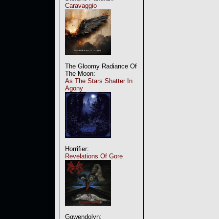
Caravaggio
The Gloomy Radiance Of
The Moon:
As The Stars Shatter In
Agony
Horrifier:
Revelations Of Gore
Ggwendolyn: