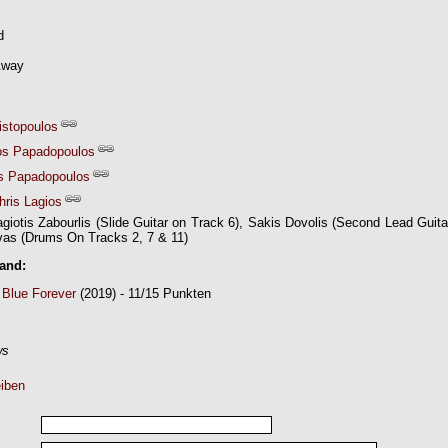
d
 Away
istopoulos
os Papadopoulos
s Papadopoulos
hris Lagios
giotis Zabourlis (Slide Guitar on Track 6), Sakis Dovolis (Second Lead Guita
ivas (Drums On Tracks 2, 7 & 11)
Band:
 Blue Forever
(2019) - 11/15 Punkten
ws
iben