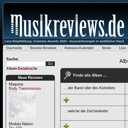
Lese-Empfehlung: Grammy-Awards 2024 - Auszeichnungen in weiblicher Hand
Startseite
Neuste Reviews
Release-Kalender
News
Live
Suche:
Alb
Album-Detailsuche
Finde alle Alben ...
Neue Reviews
Maquina:
... der Band oder des Künstlers
Body Transmission
... welche die Zeichenkette
Modula Nation: