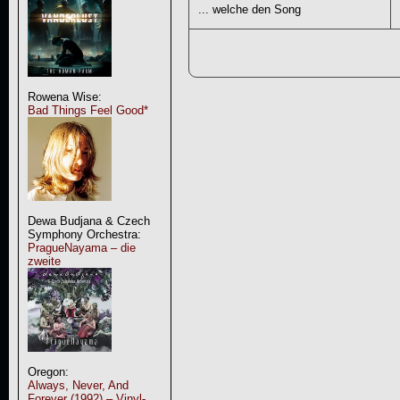
... welche den Song
Rowena Wise:
Bad Things Feel Good*
Dewa Budjana & Czech
Symphony Orchestra:
PragueNayama – die
zweite
Oregon:
Always, Never, And
Forever (1992) – Vinyl-