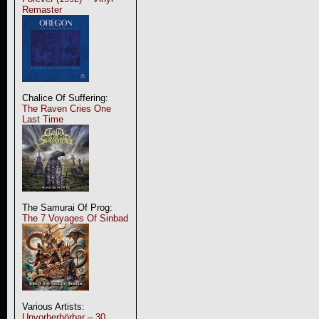
Remaster
Chalice Of Suffering:
The Raven Cries One
Last Time
The Samurai Of Prog:
The 7 Voyages Of Sinbad
Various Artists:
Unvorherhörbar – 30