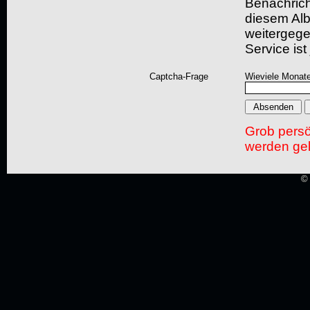
Benachric
diesem Albu
weitergegeb
Service ist
Captcha-Frage
Wieviele Monate
Grob pers
werden gel
© 