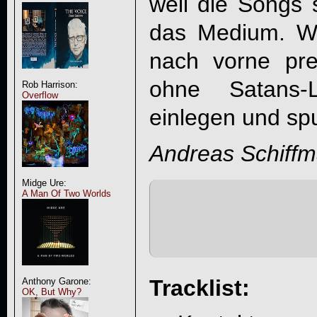
weil die Songs 
das Medium. We
nach vorne pr
ohne Satans-L
Rob Harrison:
Overflow
einlegen und sp
Andreas Schiff
Midge Ure:
A Man Of Two Worlds
Tracklist:
Anthony Garone:
OK, But Why?