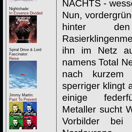
NACHTS
- wess
Nightshade:
Nun, vordergrün
In Essence Divided
hinter d
Rasierklingenme
ihn im Netz a
Spiral Drive & Lord
Fascinator:
Reise
namens Total Ne
nach kurzem 
sperriger klingt 
einige federf
Jimmy Martin:
Past To Present
Metaller sucht 
Vorbilder bei 