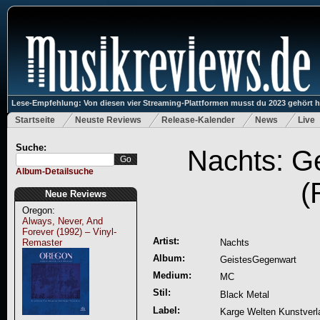
Lese-Empfehlung: Von diesen vier Streaming-Plattformen musst du 2023 gehört 
Startseite
Neuste Reviews
Release-Kalender
News
Live
Suche:
Nachts: G
Album-Detailsuche
(
Neue Reviews
Oregon:
Always, Never, And
Forever (1992) – Vinyl-
Artist:
Remaster
Nachts
Album:
GeistesGegenwart
Medium:
MC
Stil:
Black Metal
Label:
Karge Welten Kunstverl