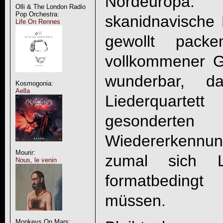
Nordeuropa
Olli & The London Radio
Pop Orchestra:
skanidnavische 
Life On Rennes
gewollt packe
vollkommener Gl
wunderbar, 
Kosmogonia:
Aella
Liederquartet
gesonder
Wiedererkennun
Mourir:
zumal sich L
Nous, le venin
formatbeding
müssen.
Monkeys On Mars: