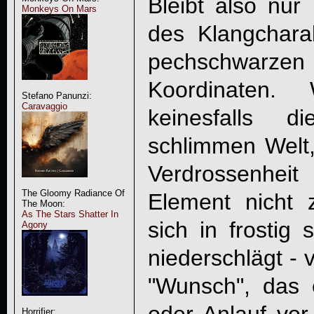
Bleibt also nur
Monkeys On Mars
des Klangchara
pechschwarzen 
Koordinaten. 
Stefano Panunzi:
Caravaggio
keinesfalls 
schlimmen Welt, 
Verdrossenhe
The Gloomy Radiance Of
Element nicht
The Moon:
As The Stars Shatter In
sich in frostig
Agony
niederschlägt - 
"Wunsch", das 
Horrifier: