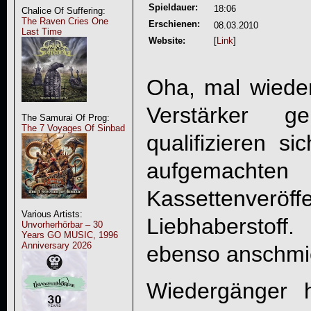
Spieldauer:
18:06
Chalice Of Suffering:
The Raven Cries One
Erschienen:
08.03.2010
Last Time
Website:
[
Link
]
Oha, mal wiede
Verstärker 
The Samurai Of Prog:
The 7 Voyages Of Sinbad
qualifizieren si
aufgemachten
Kassettenveröf
Various Artists:
Liebhaberstof
Unvorherhörbar – 30
Years GO MUSIC, 1996
Anniversary 2026
ebenso anschm
Wiedergänger h