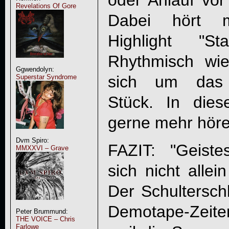
oder Anlauf vor
Revelations Of Gore
Dabei hört m
Highlight "St
Rhythmisch wie
Ggwendolyn:
sich um das a
Superstar Syndrome
Stück. In die
gerne mehr höre
Dvm Spiro:
FAZIT: "
Geiste
MMXXVI – Grave
sich nicht allei
Der Schulterschl
Demotape-Zeite
Peter Brummund:
THE VOICE – Chris
Farlowe