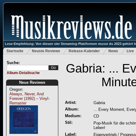
Lese-Empfehlung: Von diesen vier Streaming-Plattformen musst du 2023 gehört 
Startseite
Neuste Reviews
Release-Kalender
News
Live
Suche:
Gabria: ... 
Album-Detailsuche
Minute
Neue Reviews
Oregon:
Always, Never, And
Forever (1992) – Vinyl-
Artist:
Gabria
Remaster
Album:
... Every Moment, Every
Medium:
CD
Stil:
Pop-Musik für die schö
Leben!
Label:
Eigenvertrieb / Progres