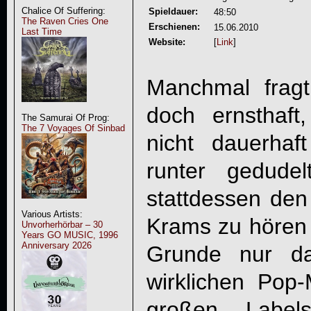
Chalice Of Suffering:
Spieldauer:
48:50
The Raven Cries One
Erschienen:
15.06.2010
Last Time
Website:
[
Link
]
Manchmal frag
doch ernsthaft
The Samurai Of Prog:
The 7 Voyages Of Sinbad
nicht dauerha
runter gedude
stattdessen den
Various Artists:
Krams zu hören
Unvorherhörbar – 30
Years GO MUSIC, 1996
Anniversary 2026
Grunde nur da
wirklichen Pop-
großen Labels