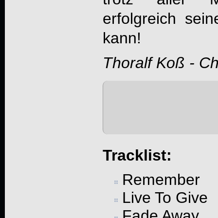
erfolgreich sei
kann!
Thoralf Koß - C
Tracklist:
Remember
Live To Give
Fade Away