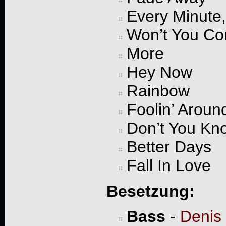
Every Minute
Won’t You C
More
Hey Now
Rainbow
Foolin’ Aroun
Don’t You Kn
Better Days
Fall In Love
Besetzung:
Bass
-
Denis