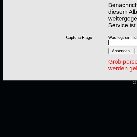
Benachric
diesem Albu
weitergegeb
Service ist
Captcha-Frage
Was legt ein Hu
Grob pers
werden gel
© 