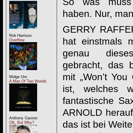
So was muss 
haben. Nur, man 
GERRY RAFFERT
Rob Harrison:
hat einstmals m
Overflow
genau diese
gebracht, das 
mit „Won’t You
Midge Ure:
A Man Of Two Worlds
ist, welches 
fantastische S
ARNOLD herauf
Anthony Garone:
das ist bei Weit
OK, But Why?