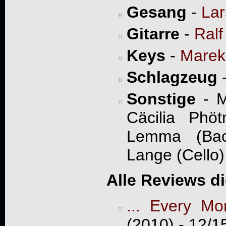
Gesang
-
Lar
Gitarre
-
Ralf
Keys
-
Marek
Schlagzeug
Sonstige
- M
Cäcilia Phöt
Lemma (Back
Lange (Cello)
Alle Reviews d
... Every Mo
(2010) - 12/1