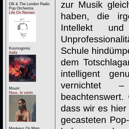
zur Musik glei
Olli & The London Radio
Pop Orchestra:
Life On Rennes
haben, die ir
Intellekt un
Unprofessiona
Schule hindümpel
Kosmogonia:
Aella
dem Totschlaga
intelligent ge
vernichtet
Mourir:
Nous, le venin
beachtenswert.
dass wir es hier
gecasteten Pop
Monkeys On Mars: