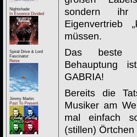
sondern ihr
Nightshade:
In Essence Divided
Eigenvertrieb „
müssen.
Das beste B
Spiral Drive & Lord
Fascinator:
Reise
Behauptung is
GABRIA
!
Bereits die Ta
Jimmy Martin:
Musiker am Werk
Past To Present
mal einfach s
(stillen) Örtche