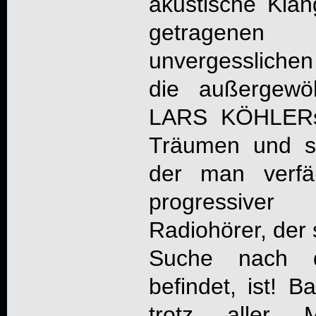
akustische Klä
getragene
unvergessliche
die außergewö
LARS KÖHLERs
Träumen und si
der man verfä
progressiver
Radiohörer, der 
Suche nach 
befindet, ist! 
trotz aller M