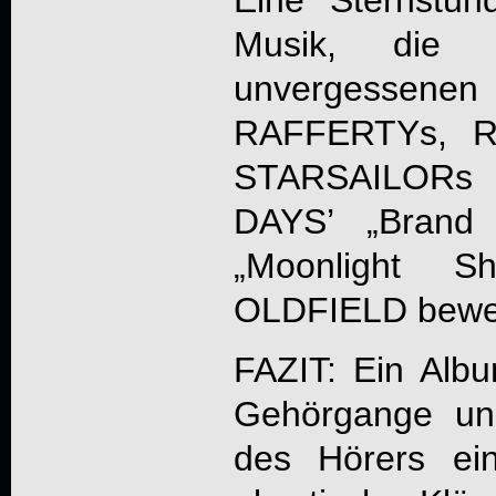
Eine Sternstun
Musik, die 
unvergessenen
RAFFERTYs, RE
STARSAILORs 
DAYS’ „Bran
„Moonlight 
OLDFIELD bewe
FAZIT: Ein Albu
Gehörgange un
des Hörers ein