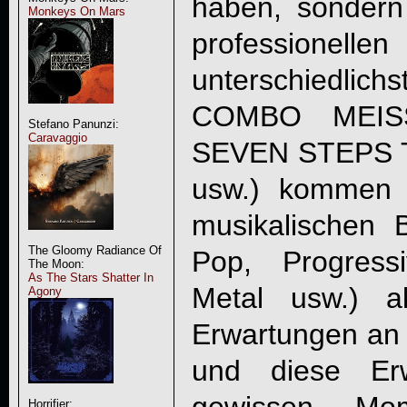
haben, sondern
Monkeys On Mars
professionellen
unterschiedli
COMBO MEISS
Stefano Panunzi:
Caravaggio
SEVEN STEPS
usw.) kommen 
musikalischen 
The Gloomy Radiance Of
Pop, Progressi
The Moon:
As The Stars Shatter In
Metal usw.) a
Agony
Erwartungen an
und diese Er
Horrifier: