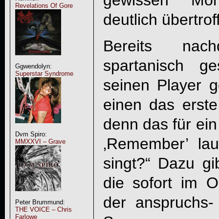
gewissen Mo
Revelations Of Gore
deutlich übertrof
Bereits na
spartanisch ges
Ggwendolyn:
Superstar Syndrome
seinen Player g
einen das erste
denn das für ein
Dvm Spiro:
‚Remember’ lauf
MMXXVI – Grave
singt?“ Dazu gi
die sofort im O
der anspruchs- 
Peter Brummund:
THE VOICE – Chris
Farlowe