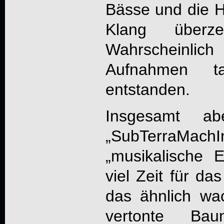
Bässe und die H
Klang überze
Wahrscheinlic
Aufnahmen t
entstanden.
Insgesamt a
„
SubTerraMachI
„musikalische 
viel Zeit für d
das ähnlich wa
vertonte Ba