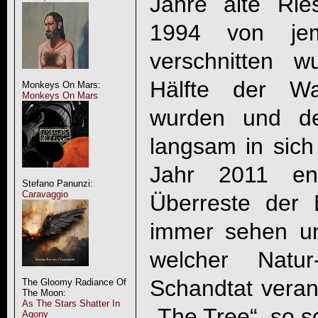
Jahre alte Rie
1994 von je
verschnitten 
Hälfte der Wa
Monkeys On Mars:
Monkeys On Mars
wurden und de
langsam in sich 
Jahr 2011 end
Stefano Panunzi:
Caravaggio
Überreste der
immer sehen u
welcher Natur-
Schandtat veran
The Gloomy Radiance Of
The Moon:
As The Stars Shatter In
„The Tree“, so s
Agony