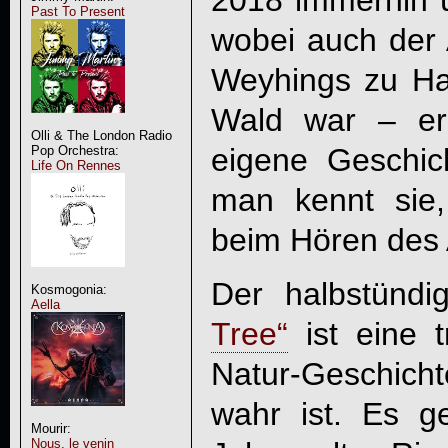
2018 immerhin ü
Past To Present
wobei auch der 
Weyhings zu Ha
Wald war – erz
Olli & The London Radio
eigene Geschich
Pop Orchestra:
Life On Rennes
man kennt sie,
beim Hören des 
Der halbstünd
Kosmogonia:
Aella
Tree“
ist eine 
Natur-Geschicht
wahr ist. Es 
Mourir:
Nous, le venin