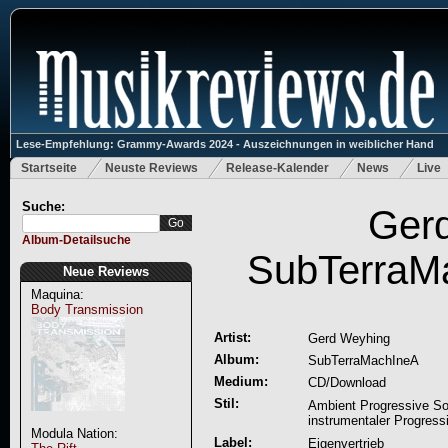
Lese-Empfehlung: Grammy-Awards 2024 - Auszeichnungen in weiblicher Hand
Startseite
Neuste Reviews
Release-Kalender
News
Live
Suche:
Ger
Album-Detailsuche
SubTerraM
Neue Reviews
Maquina:
Body Transmission
Artist:
Gerd Weyhing
Album:
SubTerraMachIneA
Medium:
CD/Download
Stil:
Ambient Progressive S
instrumentaler Progress
Modula Nation:
Label:
Eigenvertrieb