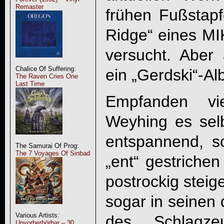
Remaster
frühen Fußstap
Ridge“ eines M
versucht. Aber
Chalice Of Suffering:
ein „Gerdski“-Al
The Raven Cries One
Last Time
Empfanden vi
Weyhing es selb
entspannend, s
The Samurai Of Prog:
The 7 Voyages Of Sinbad
„ent“ gestrichen
postrockig steig
sogar in seinen 
Various Artists:
des Schlagze
Unvorherhörbar – 30