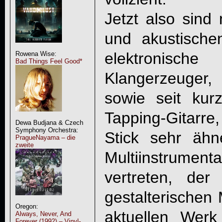
Jetzt also sind
und akustische
elektronisc
Rowena Wise:
Bad Things Feel Good*
Klangerzeuger,
sowie seit kur
Tapping-Gitarr
Dewa Budjana & Czech
Symphony Orchestra:
Stick sehr äh
PragueNayama – die
zweite
Multiinstrum
vertreten, de
gestalterischen
Oregon:
aktuellen Werk
Always, Never, And
Forever (1992) – Vinyl-