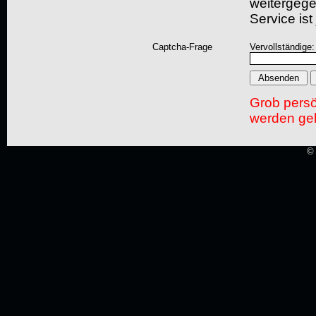
weitergegeb
Service ist
Captcha-Frage
Vervollständige:
Grob pers
werden gel
© 