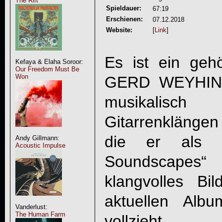
The Rift
Spieldauer:
67:19
Erschienen:
07.12.2018
Website:
[
Link
]
Es ist ein geh
Kefaya & Elaha Soroor:
Our Freedom Must Be
Won
GERD WEYHI
musikalisch
Gitarrenklängen
die er als „
Andy Gillmann:
Acoustic Impulse
Soundscapes
klangvolles Bi
aktuellen Al
Vanderlust:
The Human Farm
vollzieht.