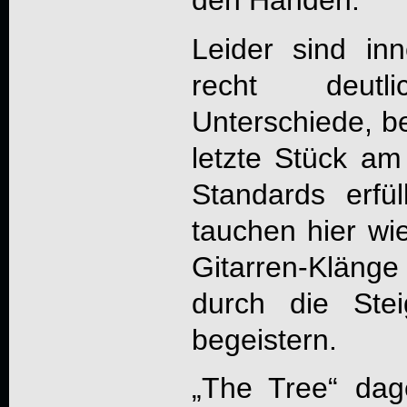
den Händen.
Leider sind in
recht deutli
Unterschiede, b
letzte Stück am
Standards erfü
tauchen hier wi
Gitarren-Klän
durch die Ste
begeistern.
„The Tree“ dag