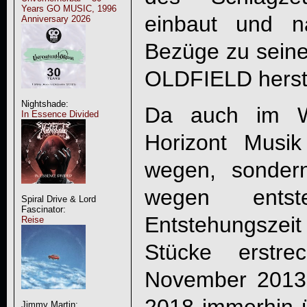
Years GO MUSIC, 1996
einbaut und na
Anniversary 2026
Bezüge zu sein
OLDFIELD herste
Nightshade:
Da auch im We
In Essence Divided
Horizont Musi
wegen, sonder
wegen ent
Spiral Drive & Lord
Fascinator:
Entstehungszeit
Reise
Stücke erstr
November 2013
Jimmy Martin: