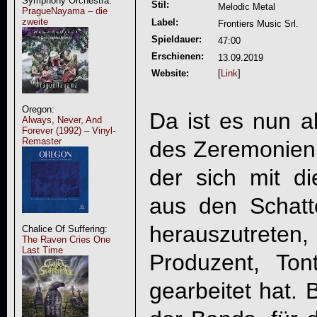
Symphony Orchestra:
Stil:
Melodic Metal
PragueNayama – die
zweite
Label:
Frontiers Music Srl.
Spieldauer:
47:00
Erschienen:
13.09.2019
Website:
[
Link
]
Oregon:
Da ist es nun a
Always, Never, And
Forever (1992) – Vinyl-
Remaster
des Zeremonien
der sich mit d
aus den Schat
herauszutreten
Chalice Of Suffering:
The Raven Cries One
Last Time
Produzent, Ton
gearbeitet hat. 