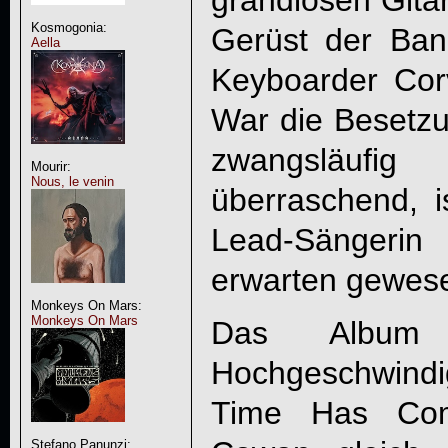
Kosmogonia:
Gerüst der Ban
Aella
Keyboarder Cor
War die Besetzu
zwangsläufi
Mourir:
Nous, le venin
überraschend, 
Lead-Sängerin
erwarten gewes
Monkeys On Mars:
Monkeys On Mars
Das Album 
Hochgeschwin
Time Has Com
Stefano Panunzi: