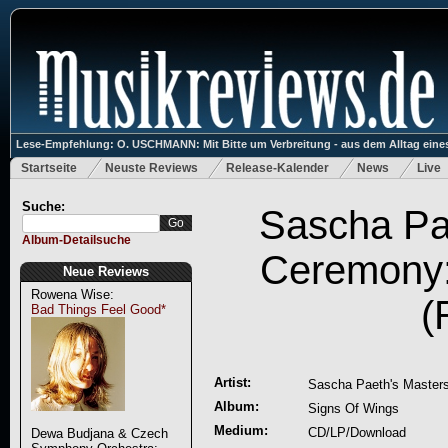
Lese-Empfehlung: O. USCHMANN: Mit Bitte um Verbreitung - aus dem Alltag eines
Startseite
Neuste Reviews
Release-Kalender
News
Live
Suche:
Sascha Pa
Album-Detailsuche
Ceremony:
Neue Reviews
Rowena Wise:
(
Bad Things Feel Good*
Artist:
Sascha Paeth's Master
Album:
Signs Of Wings
Medium:
CD/LP/Download
Dewa Budjana & Czech