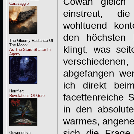
Cowan gleich 
Caravaggio
einstreut, di
wohltuend konte
den höchsten 
The Gloomy Radiance Of
The Moon:
klingt, was sei
As The Stars Shatter In
Agony
verschiedenen
abgefangen wer
ich direkt beim
Horrifier:
facettenreiche 
Revelations Of Gore
in den absolute
warmes, angeneh
sich die Frage
Ggwendolyn: