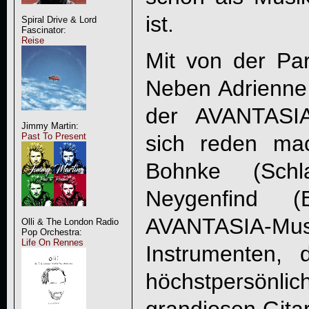
ist.
Spiral Drive & Lord
Fascinator:
Reise
Mit von der Par
Neben Adrienne 
der AVANTASIA
Jimmy Martin:
sich reden mac
Past To Present
Bohnke (Sch
Neygenfind (
AVANTASIA
Olli & The London Radio
Pop Orchestra:
Life On Rennes
Instrumenten,
höchstpersön
grandiosen Gitar