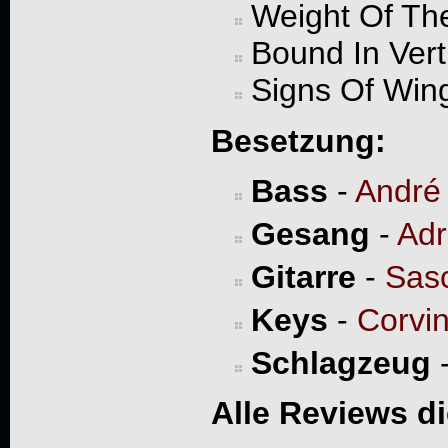
Weight Of Th
Bound In Vert
Signs Of Win
Besetzung:
Bass
-
André
Gesang
-
Adr
Gitarre
-
Sas
Keys
-
Corvi
Schlagzeug
Alle Reviews d