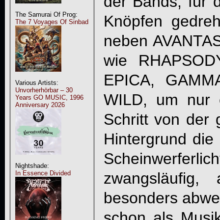
der Bands, für 
The Samurai Of Prog:
Knöpfen gedreht
The 7 Voyages Of Sinbad
neben AVANTASI
wie RHAPSOD
EPICA, GAMM
Various Artists:
Unvorherhörbar – 30
WILD, um nur 
Years GO MUSIC, 1996
Anniversary 2026
Schritt von der
Hintergrund die 
Scheinwerferlic
Nightshade:
zwangsläufig, 
In Essence Divided
besonders abwe
schon als Musi