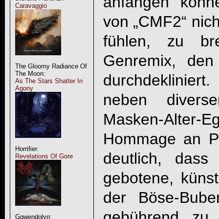
anfangen könn
Caravaggio
von „CMF2“ nich
fühlen, zu br
Genremix, den 
The Gloomy Radiance Of
The Moon:
durchdekliniert
As The Stars Shatter In
Agony
neben diverse
Masken-Alter-E
Hommage an PR
Horrifier:
deutlich, das
Revelations Of Gore
gebotene, künstl
der Böse-Bube
gebührend zu 
Ggwendolyn: