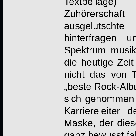
Textbeilage
Zuhörerschaf
ausgelutschte
hinterfragen u
Spektrum musika
die heutige Zeit
nicht das von Ta
„beste Rock-Albu
sich genommen e
Karriereleiter
Maske, der dies
ganz bewusst fall