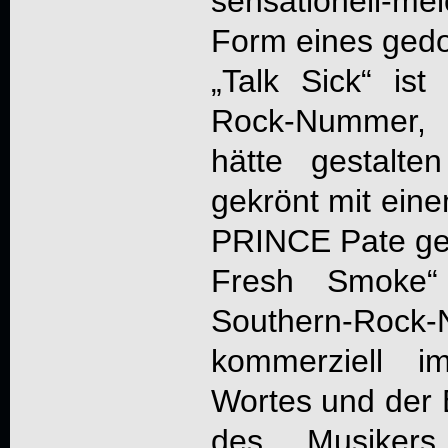
sensationell-me
Form eines gedo
„Talk Sick“ is
Rock-Nummer, 
hätte gestalt
gekrönt mit eine
PRINCE Pate ges
Fresh Smoke“ 
Southern-Rock-
kommerziell 
Wortes und der B
des Musikers