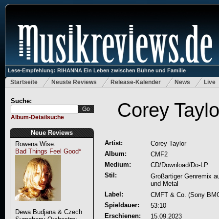
Lese-Empfehlung: RIHANNA Ein Leben zwischen Bühne und Familie
Startseite
Neuste Reviews
Release-Kalender
News
Live
Suche:
Corey Tayl
Album-Detailsuche
Neue Reviews
Artist:
Corey Taylor
Rowena Wise:
Bad Things Feel Good*
Album:
CMF2
Medium:
CD/Download/Do-LP
Stil:
Großartiger Genremix a
und Metal
Label:
CMFT & Co. (Sony BM
Spieldauer:
53:10
Dewa Budjana & Czech
Erschienen:
15.09.2023