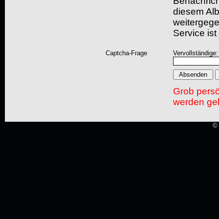
Benachric
diesem Albu
weitergegeb
Service ist
Captcha-Frage
Vervollständige
Grob pers
werden gel
© 