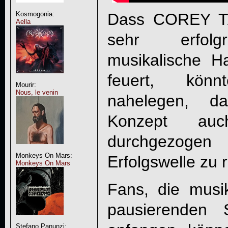
Kosmogonia:
Dass
COREY T
Aella
sehr erfolgr
musikalische H
feuert, kön
Mourir:
Nous, le venin
nahelegen, d
Konzept auc
durchgezogen
Monkeys On Mars:
Erfolgswelle zu r
Monkeys On Mars
Fans, die musik
pausierende
Stefano Panunzi: