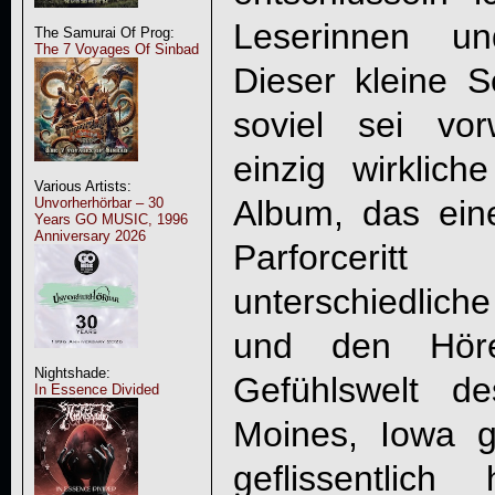
Leserinnen un
The Samurai Of Prog:
The 7 Voyages Of Sinbad
Dieser kleine S
soviel sei v
einzig wirklich
Various Artists:
Album, das eine
Unvorherhörbar – 30
Years GO MUSIC, 1996
Anniversary 2026
Parforcerit
unterschiedlich
und den Höre
Nightshade:
Gefühlswelt d
In Essence Divided
Moines, Iowa g
geflissentlic