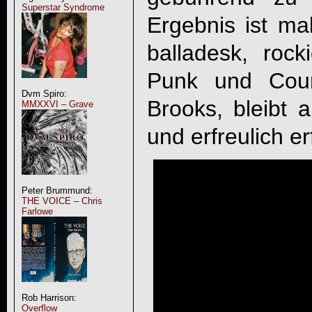
Superstar Syndrome
Ergebnis ist mal
balladesk, roc
Punk und Coun
Dvm Spiro:
Brooks, bleibt 
MMXXVI – Grave
und erfreulich er
Peter Brummund:
THE VOICE – Chris
Farlowe
Rob Harrison:
Overflow