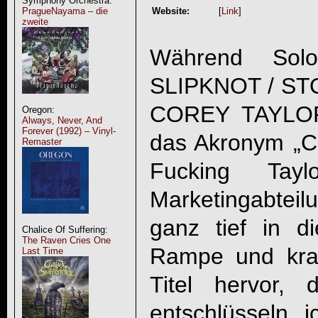
Symphony Orchestra:
PragueNayama – die
Website:
[
Link
]
zweite
Während Sol
SLIPKNOT / ST
COREY TAYLO
Oregon:
Always, Never, And
Forever (1992) – Vinyl-
das Akronym „C
Remaster
Fucking Tayl
Marketingabtei
ganz tief in di
Chalice Of Suffering:
The Raven Cries One
Rampe und kra
Last Time
Titel hervor,
entschlüsseln 