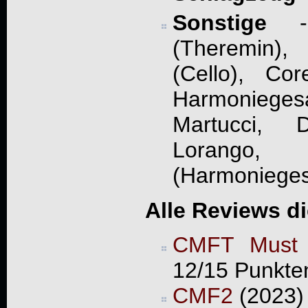
Sonstige
- 
(Theremin
(Cello), Cor
Harmonieg
Martucci, D
Lorango
(Harmoniege
Alle Reviews d
CMFT Must 
12/15 Punkte
CMF2
(2023) 