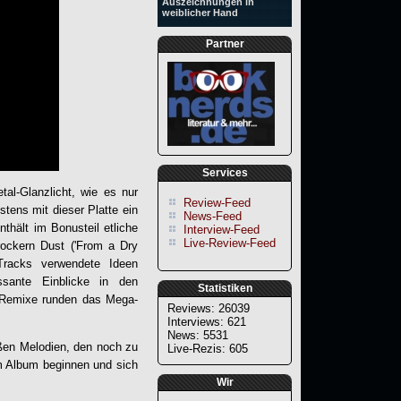
Auszeichnungen in
weiblicher Hand
Partner
Services
tal-Glanzlicht, wie es nur
Review-Feed
stens mit dieser Platte ein
News-Feed
thält im Bonusteil etliche
Interview-Feed
Live-Review-Feed
rockern Dust ('From a Dry
Tracks verwendete Ideen
sante Einblicke in den
Statistiken
 Remixe runden das Mega-
Reviews: 26039
Interviews: 621
News: 5531
oßen Melodien, den noch zu
Live-Rezis: 605
em Album beginnen und sich
Wir