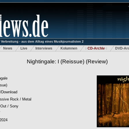
rbreitung - aus dem Alltag eines Musikjournalisten 2
News
Live
Interviews
Kolumnen
CD-Archiv
DVD-Arc
Nightingale: I (Reissue)
(Review)
ngale
ssue)
/Download
ssive Rock / Metal
 Out / Sony
7
.2024