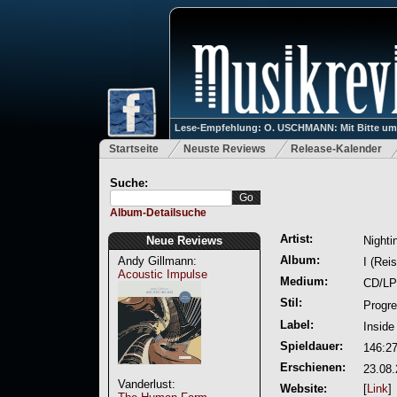
Lese-Empfehlung: O. USCHMANN: Mit Bitte um Ve
Startseite
Neuste Reviews
Release-Kalender
Suche:
Album-Detailsuche
Artist:
Neue Reviews
Nighti
Album:
Andy Gillmann:
I (Rei
Acoustic Impulse
Medium:
CD/LP
Stil:
Progre
Label:
Inside
Spieldauer:
146:2
Erschienen:
23.08
Vanderlust:
Website:
[
Link
]