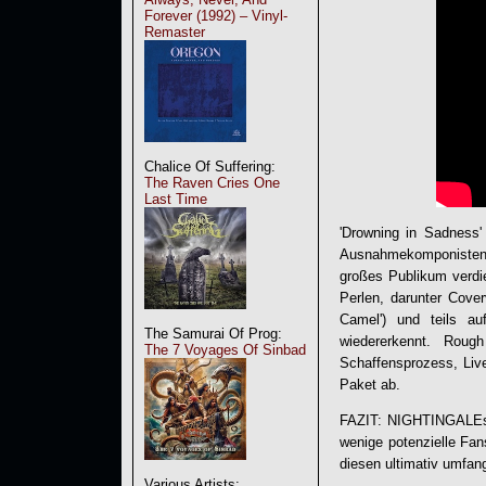
Forever (1992) – Vinyl-
Remaster
Chalice Of Suffering:
The Raven Cries One
Last Time
'Drowning in Sadness' 
Ausnahmekomponisten 
großes Publikum verdie
Perlen, darunter Cove
Camel') und teils a
The Samurai Of Prog:
wiedererkennt. Roug
The 7 Voyages Of Sinbad
Schaffensprozess, Li
Paket ab.
FAZIT:
NIGHTINGALE
wenige potenzielle Fan
diesen ultimativ umfan
Various Artists: