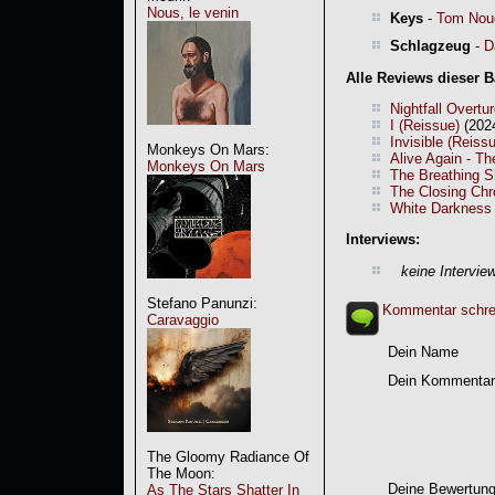
Nous, le venin
Keys
-
Tom Nou
Schlagzeug
-
D
Alle Reviews dieser 
Nightfall Overtu
I (Reissue)
(202
Invisible (Reiss
Monkeys On Mars:
Alive Again - T
Monkeys On Mars
The Breathing S
The Closing Chr
White Darkness 
Interviews:
keine Intervie
Stefano Panunzi:
Kommentar schre
Caravaggio
Dein Name
Dein Kommentar
The Gloomy Radiance Of
The Moon:
Deine Bewertung
As The Stars Shatter In