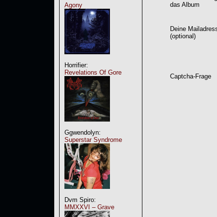
das Album
Agony
Deine Mailadres
(optional)
Horrifier:
Revelations Of Gore
Captcha-Frage
Ggwendolyn:
Superstar Syndrome
Dvm Spiro:
MMXXVI – Grave