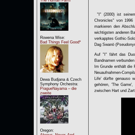
The Human Farm
"I" (2000) ist seinem
Chronicles" von 1996 
markieren den Abschl
wichtigsten anderen B
Rowena Wise:
verkapptes Gothic-Sol
Bad Things Feel Good*
Dag Swanö (Pseudonym
Auf "I" fährt das Du
Bandnamen verbunden h
Im Grunde enthält die
Neuaufnahmen-Compilat
Life' dürfte genauso 
Dewa Budjana & Czech
Symphony Orchestra:
gehören, 'The Game', 
PragueNayama – die
zwischen Hart und Zart 
zweite
Oregon:
Always, Never, And