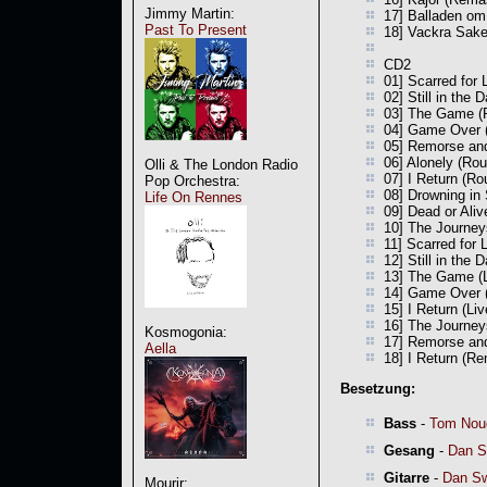
Jimmy Martin:
17] Balladen om
Past To Present
18] Vackra Sake
CD2
01] Scarred for 
02] Still in the
03] The Game (
04] Game Over 
05] Remorse and
06] Alonely (Ro
Olli & The London Radio
07] I Return (R
Pop Orchestra:
08] Drowning in
Life On Rennes
09] Dead or Ali
10] The Journey
11] Scarred for 
12] Still in the 
13] The Game (L
14] Game Over (
15] I Return (Li
16] The Journey
Kosmogonia:
17] Remorse an
Aella
18] I Return (R
Besetzung:
Bass
-
Tom Nou
Gesang
-
Dan 
Gitarre
-
Dan S
Mourir: