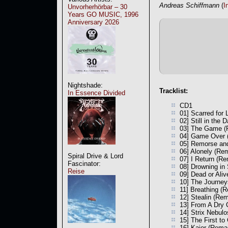
Andreas Schiffmann
(
I
Unvorherhörbar – 30
Years GO MUSIC, 1996
Anniversary 2026
Nightshade:
Tracklist:
In Essence Divided
CD1
01] Scarred for 
02] Still in the
03] The Game (
04] Game Over 
05] Remorse an
06] Alonely (Re
Spiral Drive & Lord
07] I Return (R
Fascinator:
08] Drowning in
Reise
09] Dead or Ali
10] The Journey
11] Breathing (
12] Stealin (Re
13] From A Dry 
14] Strix Nebul
15] The First t
16] Kajor (Rema