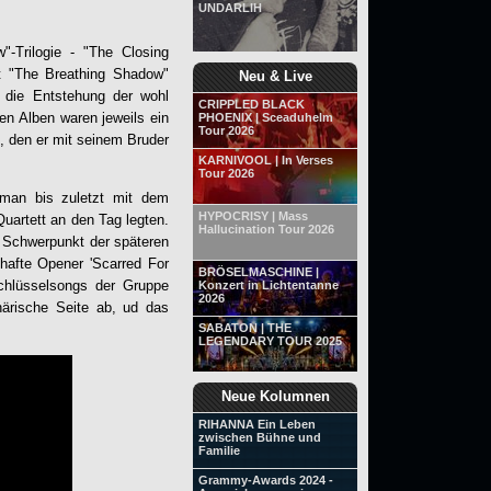
UNDARLIH
"-Trilogie - "The Closing
 "The Breathing Shadow"
Neu & Live
 die Entstehung der wohl
CRIPPLED BLACK
en Alben waren jeweils ein
PHOENIX | Sceaduhelm
Tour 2026
, den er mit seinem Bruder
KARNIVOOL | In Verses
Tour 2026
 man bis zuletzt mit dem
HYPOCRISY | Mass
Quartett an den Tag legten.
Hallucination Tour 2026
r Schwerpunkt der späteren
bhafte Opener 'Scarred For
BRÖSELMASCHINE |
Schlüsselsongs der Gruppe
Konzert in Lichtentanne
2026
härische Seite ab, ud das
SABATON | THE
LEGENDARY TOUR 2025
Neue Kolumnen
RIHANNA Ein Leben
zwischen Bühne und
Familie
Grammy-Awards 2024 -