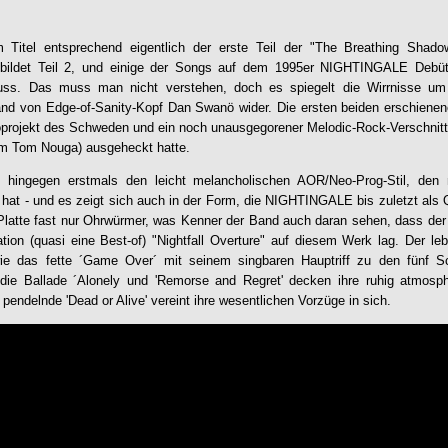
 Titel entsprechend eigentlich der erste Teil der "The Breathing Shadow
bildet Teil 2, und einige der Songs auf dem 1995er
NIGHTINGALE
Debüt
uss. Das muss man nicht verstehen, doch es spiegelt die Wirrnisse um
and von Edge-of-Sanity-Kopf Dan Swanö wider. Die ersten beiden erschienen
oprojekt des Schweden und ein noch unausgegorener Melodic-Rock-Verschnitt
 Tom Nouga) ausgeheckt hatte.
o hingegen erstmals den leicht melancholischen AOR/Neo-Prog-Stil, den
at - und es zeigt sich auch in der Form, die
NIGHTINGALE
bis zuletzt als 
 Platte fast nur Ohrwürmer, was Kenner der Band auch daran sehen, dass de
ion (quasi eine Best-of) "Nightfall Overture" auf diesem Werk lag. Der le
wie das fette ´Game Over´ mit seinem singbaren Hauptriff zu den fünf 
die Ballade ´Alonely und 'Remorse and Regret' decken ihre ruhig atmosp
pendelnde 'Dead or Alive' vereint ihre wesentlichen Vorzüge in sich.