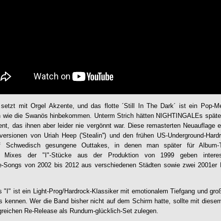
setzt mit Orgel Akzente, und das flotte ´Still In The Dark´ ist ein Pop-Me
wie die Swanös hinbekommen. Unterm Strich hätten
NIGHTINGALE
s späte
nt, das ihnen aber leider nie vergönnt war. Diese remasterten Neuauflage en
rversionen von Uriah Heep ('Stealin'') und den frühen US-Underground-Hard
uf Schwedisch gesungene Outtakes, in denen man später für Album-
h Mixes der "I"-Stücke aus der Produktion von 1999 geben interes
ve-Songs von 2002 bis 2012 aus verschiedenen Städten sowie zwei 2001er
s "I" ist ein Light-Prog/Hardrock-Klassiker mit emotionalem Tiefgang und gr
s kennen. Wer die Band bisher nicht auf dem Schirm hatte, sollte mit dies
greichen Re-Release als Rundum-glücklich-Set zulegen.