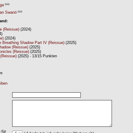
ga
an Swanö
Band:
re (Reissue)
(2024)
4)
ue)
(2024)
he Breathing Shadow Part IV (Reissue)
(2025)
hadow (Reissue)
(2025)
onicles (Reissue)
(2025)
(Reissue)
(2025) - 13/15 Punkten
ws
iben
 für