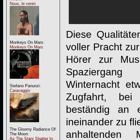
Nous, le venin
Diese Qualität
Monkeys On Mars:
voller Pracht zu
Monkeys On Mars
Hörer zur Mus
Spaziergang
Winternacht et
Stefano Panunzi:
Caravaggio
Zugfahrt, bei
beständig an 
ineinander zu fl
The Gloomy Radiance Of
anhaltenden 
The Moon:
As The Stars Shatter In