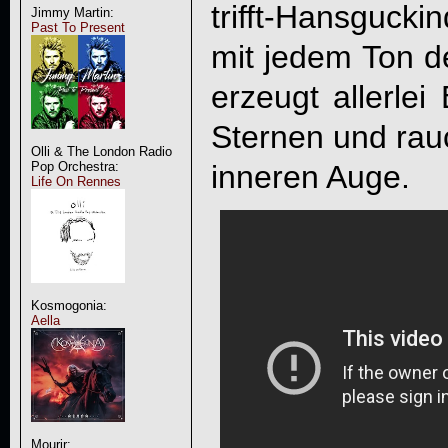
trifft-Hansguck
Jimmy Martin:
Past To Present
mit jedem Ton d
erzeugt allerlei
Sternen und rau
Olli & The London Radio
inneren Auge.
Pop Orchestra:
Life On Rennes
Kosmogonia:
Aella
Mourir: