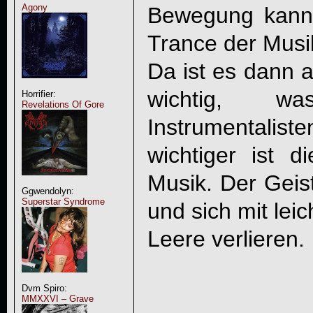
Agony
Bewegung kann d
Trance der Musi
Da ist es dann 
wichtig, w
Horrifier:
Revelations Of Gore
Instrumentalis
wichtiger ist d
Musik. Der Geis
Ggwendolyn:
Superstar Syndrome
und sich mit leic
Leere verlieren.
Dvm Spiro:
MMXXVI – Grave