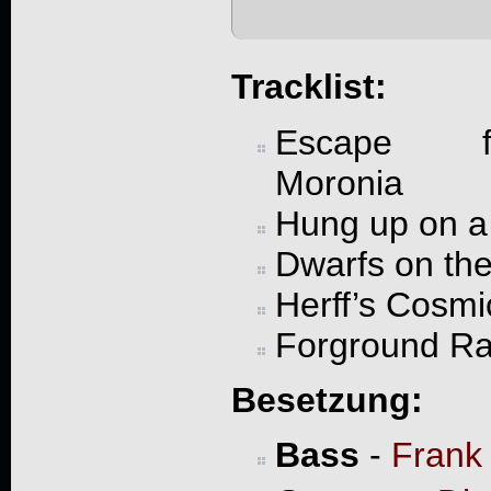
Tracklist:
Escape f
Moronia
Hung up on 
Dwarfs on the 
Herff’s Cosm
Forground Ra
Besetzung:
Bass
-
Frank 