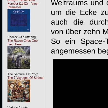
Weltraums und d
Forever (1992) – Vinyl-
Remaster
um die Ecke zu 
auch die durch
von über zehn M
Chalice Of Suffering:
So ein Space-Tr
The Raven Cries One
Last Time
angemessen begl
The Samurai Of Prog:
The 7 Voyages Of Sinbad
Various Artists: