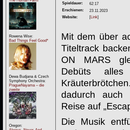
The Human Farm
Spieldauer:
62:17
Erschienen:
23.11.2023
Website:
[
Link
]
Mit dem über a
Rowena Wise:
Bad Things Feel Good*
Titeltrack back
ON MARS
gle
Debüts alles
Dewa Budjana & Czech
Kräuterbrötch
Symphony Orchestra:
PragueNayama – die
zweite
dadurch auch 
Reise auf „
Escap
Die Musik entf
Oregon:
Always, Never, And