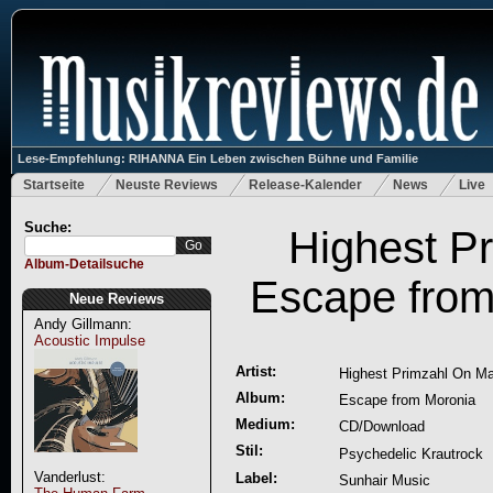
Lese-Empfehlung: RIHANNA Ein Leben zwischen Bühne und Familie
Startseite
Neuste Reviews
Release-Kalender
News
Live
Suche:
Highest P
Album-Detailsuche
Escape from
Neue Reviews
Andy Gillmann:
Acoustic Impulse
Artist:
Highest Primzahl On Ma
Album:
Escape from Moronia
Medium:
CD/Download
Stil:
Psychedelic Krautrock
Vanderlust:
Label:
Sunhair Music