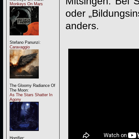
Mitsingen. Bei 
Monkeys On Mars
oder „Bildungsins
anders.
Stefano Panunzi:
Caravaggio
The Gloomy Radiance Of
The Moon:
As The Stars Shatter In
Agony
Horrifier: