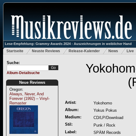
Lese-Empfehlung: Grammy-Awards 2024 - Auszeichnungen in weiblicher Hand
Startseite
Neuste Reviews
Release-Kalender
News
Live
Suche:
Yokohomo
Album-Detailsuche
(
Neue Reviews
Oregon:
Always, Never, And
Forever (1992) – Vinyl-
Artist:
Remaster
Yokohomo
Album:
Yokus Pokus
Medium:
CD/LP/Download
Stil:
Punk / Rock
Label:
SPÄM Records