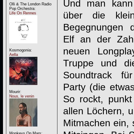
Und man kann 
Olli & The London Radio
Pop Orchestra:
über die klei
Life On Rennes
Begegnungen d
Elf an der Zah
neuen Longpla
Kosmogonia:
Aella
Truppe und di
Soundtrack für
Party (die etwa
Mourir:
So rockt, punkt
Nous, le venin
allen Löchern, 
Mitmachen ein, 
Monkeys On Mars: