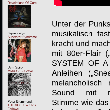
Revelations Of Gore
Unter der Punks
musikalisch fas
Ggwendolyn:
Superstar Syndrome
kracht und mac
mit 80er-Flair 
SYSTEM OF A 
Dvm Spiro:
Anleihen („Sne
MMXXVI – Grave
melancholisch m
Sound mit rau
Stimme wie das 
Peter Brummund:
THE VOICE – Chris
Farlowe