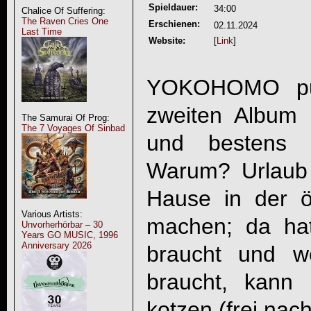
Spieldauer:
34:00
Chalice Of Suffering:
The Raven Cries One
Erschienen:
02.11.2024
Last Time
Website:
[
Link
]
YOKOHOMO pun
zweiten Album 
The Samurai Of Prog:
The 7 Voyages Of Sinbad
und bestens 
Warum? Urlaub
Hause in der ö
Various Artists:
machen; da ha
Unvorherhörbar – 30
Years GO MUSIC, 1996
Anniversary 2026
braucht und 
braucht, kann
kotzen (frei nach