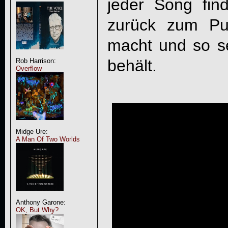
jeder Song fi
zurück zum Pu
macht und so s
behält.
Rob Harrison:
Overflow
Midge Ure:
A Man Of Two Worlds
Anthony Garone:
OK, But Why?