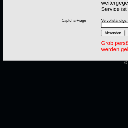
weitergegeb
Service ist
Captcha-Frage
Vervollständige:
Grob pers
werden gel
© 