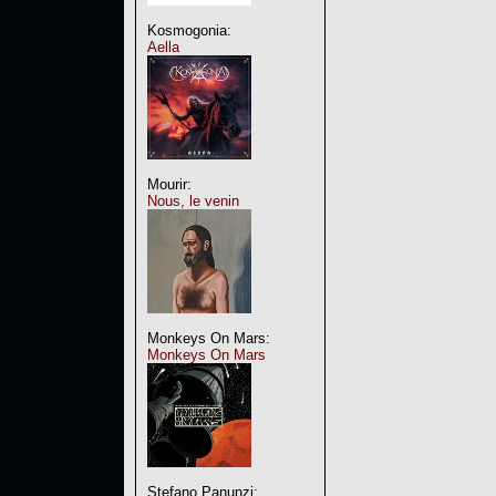
Kosmogonia:
Aella
Mourir:
Nous, le venin
Monkeys On Mars:
Monkeys On Mars
Stefano Panunzi: