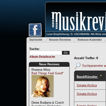
Lese-Empfehlung: O. USCHMANN: Mit Bitte um Ve
Startseite
Neuste Reviews
Release-Kalender
Suche:
Album-Detailsuche
Anzahl Treffer: 8
Neue Reviews
Suchparameter a
Rowena Wise:
Bad Things Feel Good*
Band/Künstler
Sonata Arctica
Sonata Arctica
Dewa Budjana & Czech
Sonata Arctica