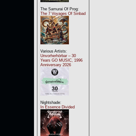
The Samurai Of Prog:
The 7 Voyages Of Sinbad
Various Artists:
Unvorherhörbar – 30
Years GO MUSIC, 1996
Anniversary 2026
Nightshade:
In Essence Divided