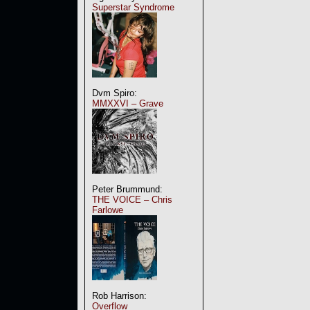
Superstar Syndrome
Dvm Spiro:
MMXXVI – Grave
Peter Brummund:
THE VOICE – Chris
Farlowe
Rob Harrison:
Overflow