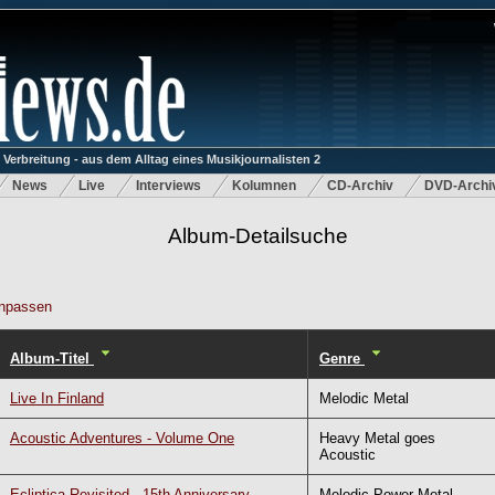
rbreitung - aus dem Alltag eines Musikjournalisten 2
News
Live
Interviews
Kolumnen
CD-Archiv
DVD-Archi
Album-Detailsuche
npassen
Album-Titel
Genre
Live In Finland
Melodic Metal
Acoustic Adventures - Volume One
Heavy Metal goes
Acoustic
Ecliptica Revisited - 15th Anniversary
Melodic Power Metal