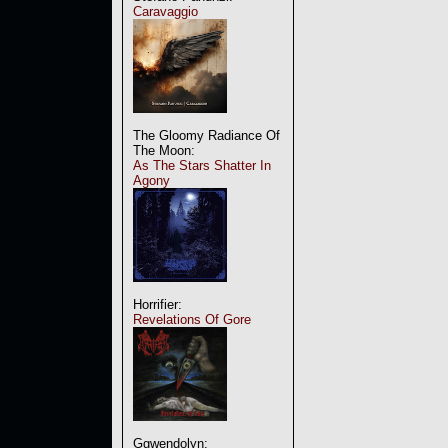
Caravaggio
The Gloomy Radiance Of
The Moon:
As The Stars Shatter In
Agony
Horrifier:
Revelations Of Gore
Ggwendolyn: