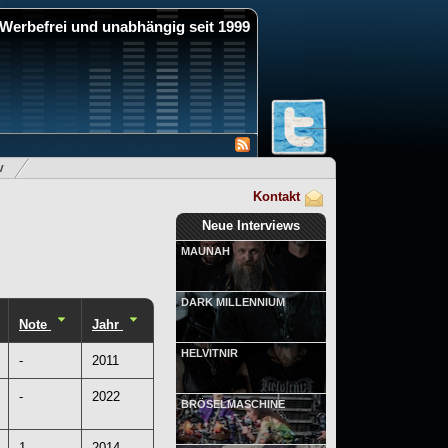
Werbefrei und unabhängig seit 1999
v
Kontakt
Neue Interviews
MAUNAH
DARK MILLENNIUM
Note
Jahr
HELVITNIR
-
2011
-
2022
BRÖSELMASCHINE
1
2014