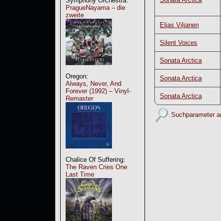
Symphony Orchestra:
PragueNayama – die
zweite
Elias Viljanen
Silent Voices
Sonata Arctica
Oregon:
Sonata Arctica
Always, Never, And
Forever (1992) – Vinyl-
Sonata Arctica
Remaster
Suchparameter a
Chalice Of Suffering:
The Raven Cries One
Last Time