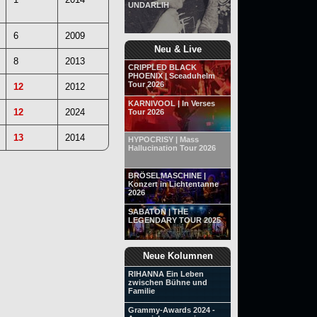
UNDARLIH
6
2009
Neu & Live
8
2013
CRIPPLED BLACK
PHOENIX | Sceaduhelm
Tour 2026
12
2012
KARNIVOOL | In Verses
12
2024
Tour 2026
13
2014
HYPOCRISY | Mass
Hallucination Tour 2026
BRÖSELMASCHINE |
Konzert in Lichtentanne
2026
SABATON | THE
LEGENDARY TOUR 2025
Neue Kolumnen
RIHANNA Ein Leben
zwischen Bühne und
Familie
Grammy-Awards 2024 -